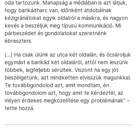
oda tartozunk. Manapság a médiában is azt látjuk,
hogy barikádharc van, időnként átdobálnak
kézigránátokat egyik oldalról a másikra, és nagyon
kevés a beszéljük meg típusú kommunikáció. Mi
párbeszédet és gondolatokat szeretnénk
ébreszteni.
(…) Ha csak ülünk az utca két oldalán, és ócsároljuk
egymást a barikád két oldaláról, attól nem leszünk
többek, legfeljebb sérültek. Viszont ha egy jót
beszélgetünk, azt mindketten elvisszük magunkkal.
Te továbbgondolod azt, amit mondtam, én
továbbgondolom azt, hogy amit te kérdeztél, az
milyen érdekes megközelítése egy problémának” –
tette hozzá.