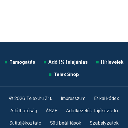
Támogatás
Adó 1% felajánlás
Hírlevelek
Telex Shop
© 2026 Telex.hu Zrt.
Impresszum
Etikai kódex
Átláthatóság
ÁSZF
Adatkezelési tájékoztató
Sütitájékoztató
Süti beállítások
Szabályzatok