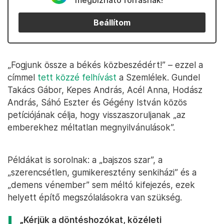
megbízható forrásnak!
Beállítom
„Fogjunk össze a békés közbeszédért!” – ezzel a
címmel
tett közzé felhívást
a Szemlélek. Gundel
Takács Gábor, Kepes András, Acél Anna, Hodász
András, Sáhó Eszter és Gégény István közös
petíciójának célja, hogy visszaszoruljanak „az
emberekhez méltatlan megnyilvánulások”.
Példákat is sorolnak: a „bajszos szar”, a
„szerencsétlen, gumikeresztény senkiházi” és a
„demens vénember” sem méltó kifejezés, ezek
helyett építő megszólalásokra van szükség.
„Kérjük a döntéshozókat, közéleti