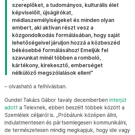
szereplőket, a tudományos, kulturális élet
képviselőit, újságírókat,
médiaszemélyiségeket és minden olyan
embert, aki aktívan részt vesz a
közgondolkodás formálásában, hogy saját
lehetőségeivel járuljon hozzá a közbeszéd
békésebbé formálásához! Emeljük fel
szavunkat minél többen a romboló,
kártékony, kirekesztő, emberséget
nélkülöző megszólalások ellen!”
– olvasható a felhívásban.
Gundel Takács Gábor tavaly decemberben
interjút
adott
a Telexnek, ebben beszélt többek között a
Szemlélek céljairól is. „Próbálunk középen állni,
indulatmentesen és pártsemlegesen kommunikálni,
de természetesen mindig megkapjuk, hogy ide vagy