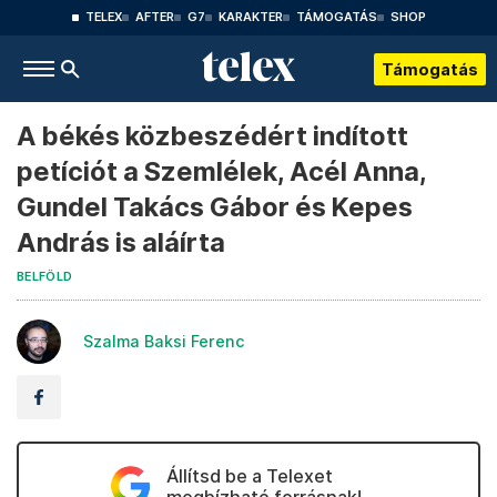
TELEX
AFTER
G7
KARAKTER
TÁMOGATÁS
SHOP
Támogatás
A békés közbeszédért indított
petíciót a Szemlélek, Acél Anna,
Gundel Takács Gábor és Kepes
András is aláírta
BELFÖLD
Szalma Baksi Ferenc
Állítsd be a Telexet