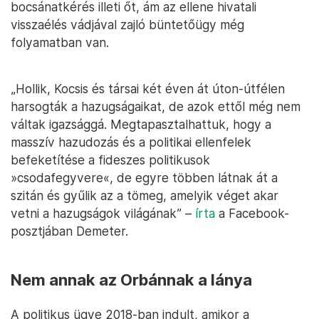
bocsánatkérés illeti őt, ám az ellene hivatali
visszaélés vádjával zajló büntetőügy még
folyamatban van.
„Hollik, Kocsis és társai két éven át úton-útfélen
harsogták a hazugságaikat, de azok ettől még nem
váltak igazsággá. Megtapasztalhattuk, hogy a
masszív hazudozás és a politikai ellenfelek
befeketítése a fideszes politikusok
»csodafegyvere«️, de egyre többen látnak át a
szitán és gyűlik az a tömeg, amelyik véget akar
vetni a hazugságok világának” –
írta
a Facebook-
posztjában Demeter.
Nem annak az Orbánnak a lánya
A politikus ügye 2018-ban indult, amikor a