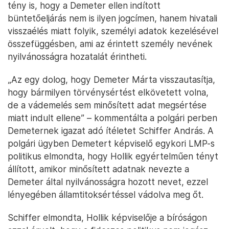
tény is, hogy a Demeter ellen indított
büntetőeljárás nem is ilyen jogcímen, hanem hivatali
visszaélés miatt folyik, személyi adatok kezelésével
összefüggésben, ami az érintett személy nevének
nyilvánosságra hozatalát érintheti.
„Az egy dolog, hogy Demeter Márta visszautasítja,
hogy bármilyen törvénysértést elkövetett volna,
de a vádemelés sem minősített adat megsértése
miatt indult ellene” – kommentálta a polgári perben
Demeternek igazat adó ítéletet Schiffer András. A
polgári ügyben Demetert képviselő egykori LMP-s
politikus elmondta, hogy Hollik egyértelműen tényt
állított, amikor minősített adatnak nevezte a
Demeter által nyilvánosságra hozott nevet, ezzel
lényegében államtitoksértéssel vádolva meg őt.
Schiffer elmondta, Hollik képviselője a bíróságon