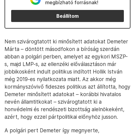
megbízható forrásnak!
Beállítom
Nem szivárogtatott ki minősített adatokat Demeter
Márta – döntött másodfokon a bíróság szerdán
abban a polgári perben, amelyet az egykori MSZP-
s, majd LMP-s, az ellenzéki előválasztáson már
jobbikosként indult politikus indított Hollik István
még 2019-es nyilatkozata miatt. Az akkor még
kormányszóvivő fideszes politikus azt állította, hogy
Demeter minősített adatokat – korábbi hivatalos
nevén államtitkokat – szivárogtatott ki a
honvédelmi és rendészeti bizottság alelnökeként,
azért, hogy ezzel pártpolitikai előnyhöz jusson.
A polgári pert Demeter így megnyerte,