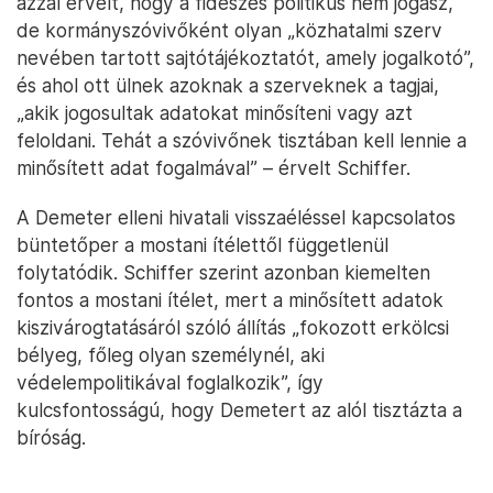
azzal érvelt, hogy a fideszes politikus nem jogász,
de kormányszóvivőként olyan „közhatalmi szerv
nevében tartott sajtótájékoztatót, amely jogalkotó”,
és ahol ott ülnek azoknak a szerveknek a tagjai,
„akik jogosultak adatokat minősíteni vagy azt
feloldani. Tehát a szóvivőnek tisztában kell lennie a
minősített adat fogalmával” – érvelt Schiffer.
A Demeter elleni hivatali visszaéléssel kapcsolatos
büntetőper a mostani ítélettől függetlenül
folytatódik. Schiffer szerint azonban kiemelten
fontos a mostani ítélet, mert a minősített adatok
kiszivárogtatásáról szóló állítás „fokozott erkölcsi
bélyeg, főleg olyan személynél, aki
védelempolitikával foglalkozik”, így
kulcsfontosságú, hogy Demetert az alól tisztázta a
bíróság.