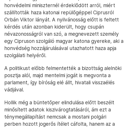
honvédelmi miniszternél érdeklődött arról, miért
szállították haza katonai repülőgéppel Ciprusról
Orbán Viktor lányát. A nyilvánosság előtt is feltett
kérdés után azonban kiderült, hogy csupán
névazonosságról van szó, a megnevezett személy
egy Cipruson szolgáló magyar katona gyereke, aki a
honvédség hozzájárulásával utazhatott haza apja
szolgálati helyéről.
A politikust előbb felmentették a bizottság alelnöki
posztja alól, majd mentelmi jogát is megvonta a
parlament, így bíróság elé állt, hivatali visszaélés
vádjával.
Hollik még a büntetőper elindulása előtt beszélt
minősített adatok kiszivárogtatásáról, ám ezt a
ténymegállapítást nemcsak a mostani polgári
perben hozott jogerős ítélet cáfolta, hanem az a