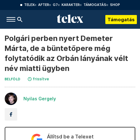
TELEX
AFTER
G7
KARAKTER
TÁMOGATÁS
SHOP
Támogatás
Polgári perben nyert Demeter
Márta, de a büntetőpere még
folytatódik az Orbán lányának vélt
név miatti ügyben
frissítve
BELFÖLD
Nyilas Gergely
Állítsd be a Telexet