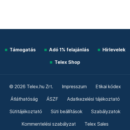
Támogatás
Adó 1% felajánlás
Hírlevelek
Telex Shop
© 2026 Telex.hu Zrt.
Impresszum
Etikai kódex
Átláthatóság
ÁSZF
Adatkezelési tájékoztató
Sütitájékoztató
Süti beállítások
Szabályzatok
Kommentelési szabályzat
Telex Sales