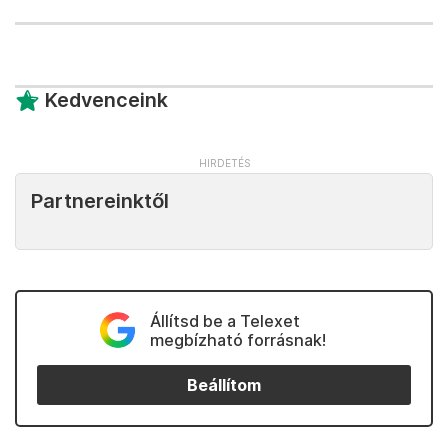
Kedvenceink
Partnereinktől
Állítsd be a Telexet
megbízható forrásnak!
Beállítom