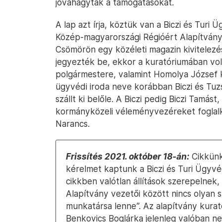
jóváhagyták a támogatásokat.
A lap azt írja, köztük van a Biczi és Turi 
Közép-magyarországi Régióért Alapítvány, 
Csömörön egy közéleti magazin kivitelez
jegyezték be, ekkor a kuratóriumában volt
polgármestere, valamint Homolya József k
ügyvédi iroda neve korábban Biczi és Tuz
szállt ki belőle. A Biczi pedig Biczi Tamást
kormányközeli véleményvezéreket foglalk
Narancs.
Frissítés 2021. október 18-án:
Cikkünk
kérelmet kaptunk a Biczi és Turi Ügyvéd
cikkben valótlan állítások szerepelnek
Alapítvány vezetői között nincs olyan s
munkatársa lenne”. Az alapítvány kurat
Benkovics Boglárka jelenleg valóban n