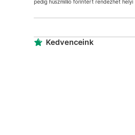
pedig húszmillió forintért rendezhet helyi 
Kedvenceink