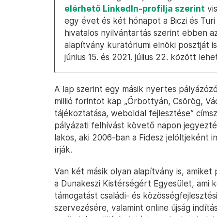
elérhető LinkedIn-profilja szerint
vis
egy évet és két hónapot a Biczi és Turi
hivatalos nyilvántartás szerint ebben a
alapítvány kuratóriumi elnöki posztját 
június 15. és 2021. július 22. között lehe
A lap szerint egy másik nyertes pályázóz
millió forintot kap „Őrbottyán, Csörög, Vá
tájékoztatása, weboldal fejlesztése” címsz
pályázati felhívást követő napon jegyezt
lakos, aki 2006-ban a Fidesz jelöltjeként 
írják.
Van két másik olyan alapítvány is, amiket 
a Dunakeszi Kistérségért Egyesület, ami ké
támogatást családi- és közösségfejleszt
szervezésére, valamint online újság indít