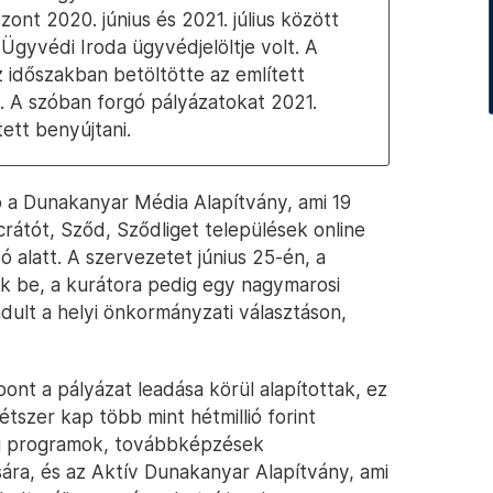
zont 2020. június és 2021. július között
 Ügyvédi Iroda ügyvédjelöltje volt. A
z időszakban betöltötte az említett
is. A szóban forgó pályázatokat 2021.
tett benyújtani.
ó a Dunakanyar Média Alapítvány, ami 19
crátót, Sződ, Sződliget települések online
ó alatt. A szervezetet június 25-én, a
ék be, a kurátora pedig egy nagymarosi
indult a helyi önkormányzati választáson,
pont a pályázat leadása körül alapítottak, ez
tszer kap több mint hétmillió forint
ési programok, továbbképzések
ására, és az Aktív Dunakanyar Alapítvány, ami