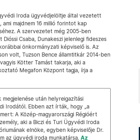
Ügyvédi Iroda ügyvédjelöltje által vezetett
ami majdnem 16 millió forintot kap
éséhez. A szervezetet még 2005-ben
 Dióssi Csaba, Dunakeszi jelenlegi fideszes
orábbai önkormányzati képviselő is. Az
son volt, Tuzson Bence államtitkár 2014-ben
, vagyis Kötter Tamást takarja, aki a
oztató Megafon Központ tagja, írja a
 megjelenése után helyreigazítási
i Irodától. Ebben azt írták, hogy „a
, mert: A Közép-magyarországi Régióért
zemély, aki a Biczi és Turi Ügyvédi Iroda
óriumának elnöke, egyben képviselője Dr.
em az ügyvédi iroda munkatársa.
Az