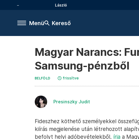
László
Menü
Kereső
Magyar Narancs: Fur
Samsung-pénzből
frissítve
BELFÖLD
Presinszky Judit
Fideszhez köthető személyekkel összefüg
kiírás megjelenése után létrehozott alapí
befolyt helyi adóbevételekből,
írja
a Magya