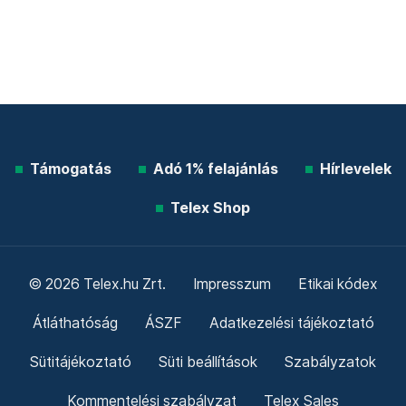
Támogatás
Adó 1% felajánlás
Hírlevelek
Telex Shop
© 2026 Telex.hu Zrt.
Impresszum
Etikai kódex
Átláthatóság
ÁSZF
Adatkezelési tájékoztató
Sütitájékoztató
Süti beállítások
Szabályzatok
Kommentelési szabályzat
Telex Sales