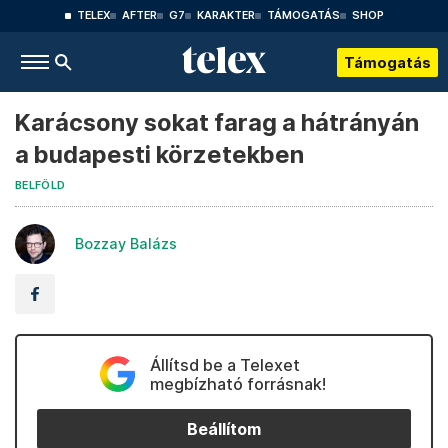
TELEX
AFTER
G7
KARAKTER
TÁMOGATÁS
SHOP
Támogatás
Karácsony sokat farag a hátrányán
a budapesti körzetekben
BELFÖLD
Bozzay Balázs
Állítsd be a Telexet
megbízható forrásnak!
Beállítom