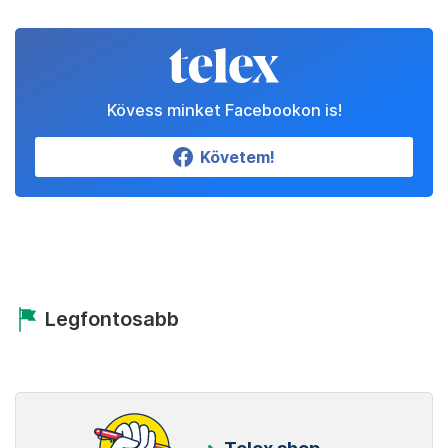
Kövess minket Facebookon is!
Követem!
Legfontosabb