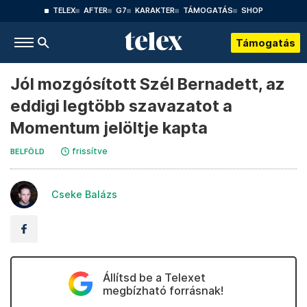
TELEX
AFTER
G7
KARAKTER
TÁMOGATÁS
SHOP
Támogatás
Jól mozgósított Szél Bernadett, az
eddigi legtöbb szavazatot a
Momentum jelöltje kapta
frissítve
BELFÖLD
Cseke Balázs
Állítsd be a Telexet
megbízható forrásnak!