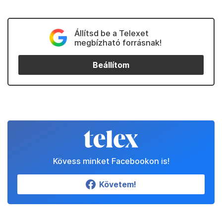
Állítsd be a Telexet
megbízható forrásnak!
Beállítom
Kövess minket Facebookon is!
Követem!