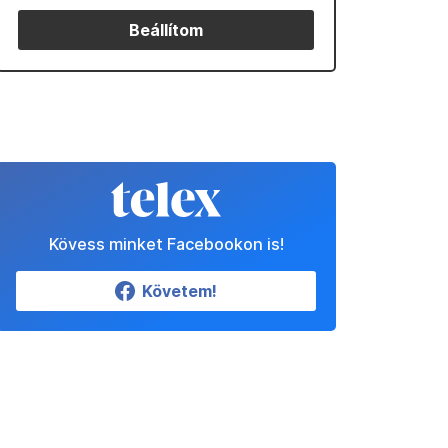
Beállítom
Kövess minket Facebookon is!
Követem!