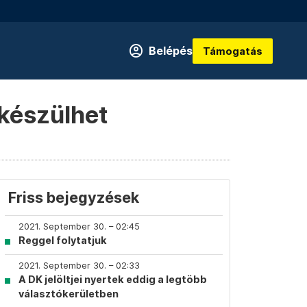
Belépés
Támogatás
 készülhet
Friss bejegyzések
2021. September 30. – 02:45
Reggel folytatjuk
2021. September 30. – 02:33
A DK jelöltjei nyertek eddig a legtöbb
választókerületben