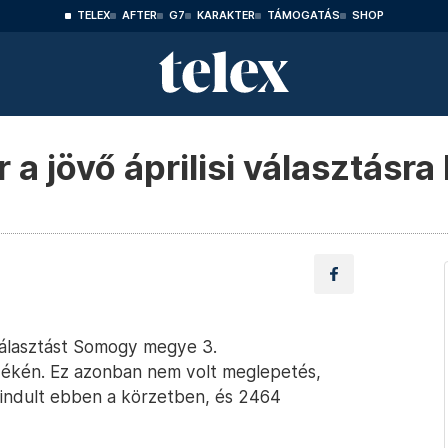
TELEX
AFTER
G7
KARAKTER
TÁMOGATÁS
SHOP
a jövő áprilisi választásra
őválasztást Somogy megye 3.
yékén. Ez azonban nem volt meglepetés,
indult ebben a körzetben, és 2464