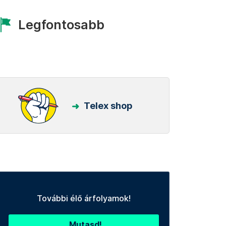
Legfontosabb
Telex shop
További élő árfolyamok!
Mutasd!