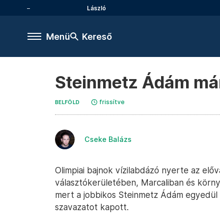
László
Menü
Kereső
Steinmetz Ádám már 
frissítve
BELFÖLD
Cseke Balázs
Olimpiai bajnok vízilabdázó nyerte az el
választókerületében, Marcaliban és körn
mert a jobbikos Steinmetz Ádám egyedül 
szavazatot kapott.