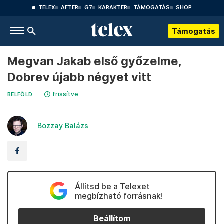
TELEX
AFTER
G7
KARAKTER
TÁMOGATÁS
SHOP
Támogatás
Megvan Jakab első győzelme,
Dobrev újabb négyet vitt
frissítve
BELFÖLD
Bozzay Balázs
Állítsd be a Telexet
megbízható forrásnak!
Beállítom