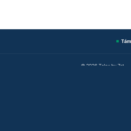
Tám
© 2026 Telex.hu Zrt.
Sütitájékoztató