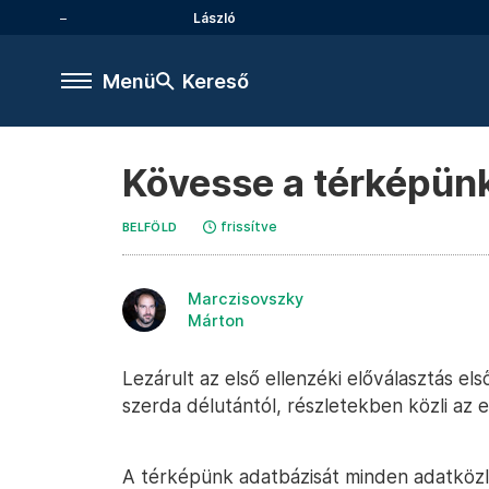
László
Menü
Kereső
Kövesse a térképünk
frissítve
BELFÖLD
Marczisovszky
Márton
Lezárult az első ellenzéki előválasztás e
szerda délutántól, részletekben közli az el
A térképünk adatbázisát minden adatközlés