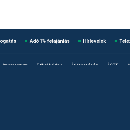
ogatás
Adó 1% felajánlás
Hírlevelek
Tele
Impresszum
Etikai kódex
Átláthatóság
ÁSZF
A
Süti beállítások
Szabályzatok
Kommentelési szabály