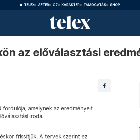
TELEX
AFTER
G7
KARAKTER
TÁMOGATÁS
SHOP
ön az előválasztási eredm
lső fordulója, amelynek az eredményeit
őválasztási iroda.
kor frissítjük. A tervek szerint ez