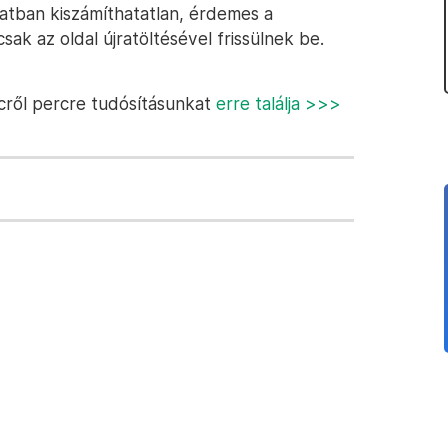
atban kiszámíthatatlan, érdemes a
csak az oldal újratöltésével frissülnek be.
cről percre tudósításunkat
erre találja >>>