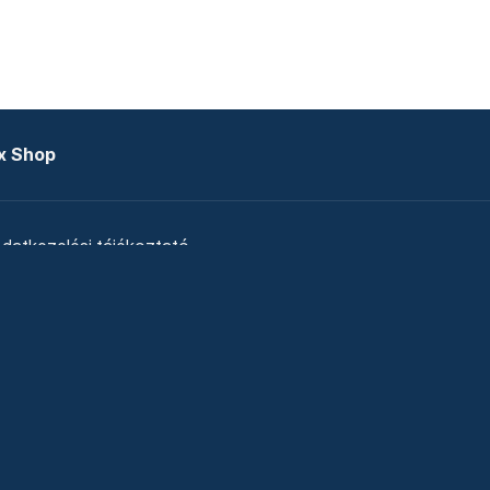
x Shop
datkezelési tájékoztató
zat
Telex Sales