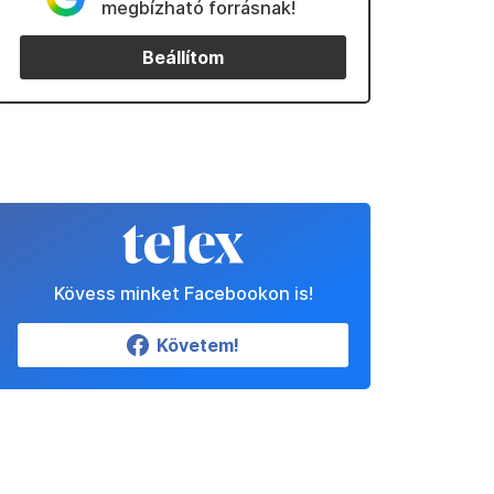
megbízható forrásnak!
Beállítom
Kövess minket Facebookon is!
Követem!