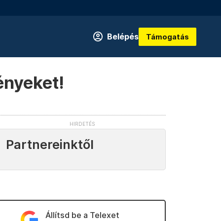
Belépés
Támogatás
ényeket!
Partnereinktől
Állítsd be a Telexet