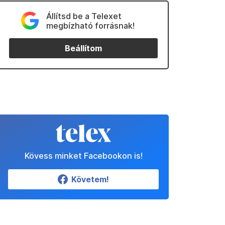
Állítsd be a Telexet
megbízható forrásnak!
Beállítom
Kövess minket Facebookon is!
Követem!