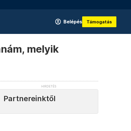
Belépés
Támogatás
nám, melyik
Partnereinktől