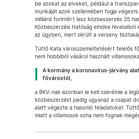
be azokat az elveket, például a transzpa
munkáját azok szellemében fogja végezni. 
milliárd forintért lesz közbeszerzés 35 ha
Közbeszerzési Hatóság elnöke hivatalból el
az ügyben, mert sérült a verseny tisztasá
Tüttő Kata városüzemeltetésért felelős f
nem hobbiból vásárol használt villamosoka
A kormány a koronavírus-járvány alatt 
fővárostól,
a BKV-nak azonban le kell cserélnie a legö
közbeszerzést pedig ugyanaz a csapat dol
alatt végezte a hasonló feladatokat. Tüttő 
miatt a villamosok soha nem fognak megé