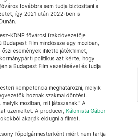
főváros továbbra sem tudja biztosítani a
etet, így 2021 után 2022-ben is
 Dunán.
idesz-KDNP fővárosi frakcióvezetője
ú Budapest Film mindössze egy moziban,
 őszi események ihlette játékfilmet,
 kormánypárti politikus azt kérte, hogy
en a Budapest Film vezetésével és tudja
esteri kompetencia meghatározni, melyik
 cégvezetők hoznak szakmai döntést.
 melyik moziban, mit játsszanak.” A
at üzemeltet. A producer,
Kálomista Gábor
 okokból akarják eldugni a filmet.
rácsony főpolgármesterként miért nem tartja