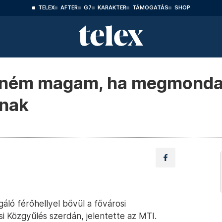
TELEX
AFTER
G7
KARAKTER
TÁMOGATÁS
SHOP
llném magam, ha megmonda
anak
ló férőhellyel bővül a fővárosi
osi Közgyűlés szerdán, jelentette az MTI.