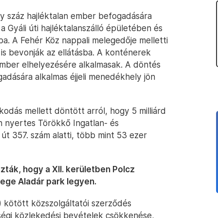
gy száz hajléktalan ember befogadására
a Gyáli úti hajléktalanszálló épületében és
sba. A Fehér Köz nappali melegedője melletti
is bevonják az ellátásba. A konténerek
mber elhelyezésére alkalmasak. A döntés
adására alkalmas éjjeli menedékhely jön
odás mellett döntött arról, hogy 5 milliárd
ton nyertes Törökkő Ingatlan- és
 út 357. szám alatti, több mint 53 ezer
ák, hogy a XII. kerületben Polcz
Pege Aladár park legyen.
 kötött közszolgáltatói szerződés
ségi közlekedési bevételek csökkenése,