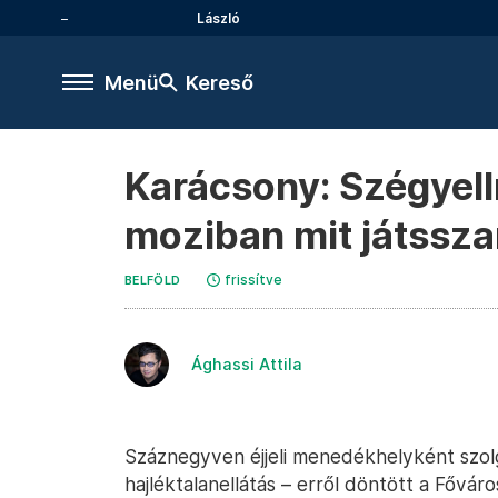
László
Menü
Kereső
Karácsony: Szégye
moziban mit játssz
frissítve
BELFÖLD
Ághassi Attila
Száznegyven éjjeli menedékhelyként szolgá
hajléktalanellátás – erről döntött a Fővár