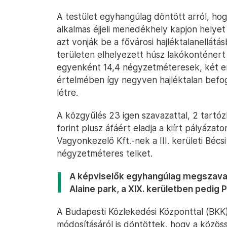
A testület egyhangúlag döntött arról, ho
alkalmas éjjeli menedékhely kapjon helyet 
azt vonják be a fővárosi hajléktalanellátá
területen elhelyezett húsz lakókonténert 
egyenként 14,4 négyzetméteresek, két e
értelmében így negyven hajléktalan befog
létre.
A közgyűlés 23 igen szavazattal, 2 tartózk
forint plusz áfáért eladja a kiírt pályáza
Vagyonkezelő Kft.-nek a III. kerületi Bécsi
négyzetméteres telket.
A képviselők egyhangúlag megszavazt
Alaine park, a XIX. kerületben pedig 
A Budapesti Közlekedési Központtal (BKK)
módosításáról is döntöttek, hogy a közös