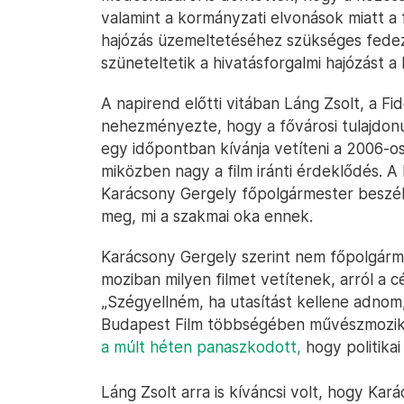
valamint a kormányzati elvonások miatt a 
hajózás üzemeltetéséhez szükséges fedez
szüneteltetik a hivatásforgalmi hajózást a
A napirend előtti vitában Láng Zsolt, a F
nehezményezte, hogy a fővárosi tulajdon
egy időpontban kívánja vetíteni a 2006-os
miközben nagy a film iránti érdeklődés. A
Karácsony Gergely főpolgármester beszélj
meg, mi a szakmai oka ennek.
Karácsony Gergely szerint nem főpolgárm
moziban milyen filmet vetítenek, arról a
„Szégyellném, ha utasítást kellene adnom,
Budapest Film többségében művészmozik
a múlt héten panaszkodott,
hogy politikai
Láng Zsolt arra is kíváncsi volt, hogy Ka