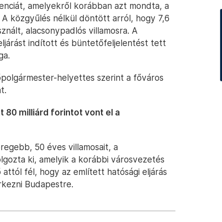
renciát, amelyekről korábban azt mondta, a
A közgyűlés nélkül döntött arról, hogy 7,6
sznált, alacsonypadlós villamosra. A
járást indított és büntetőfeljelentést tett
ga.
őpolgármester-helyettes szerint a főváros
t.
80 milliárd forintot vont el a
regebb, 50 éves villamosait, a
gozta ki, amelyik a korábbi városvezetés
attól fél, hogy az említett hatósági eljárás
rkezni Budapestre.