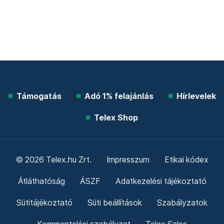
Támogatás
Adó 1% felajánlás
Hírlevelek
Telex Shop
© 2026 Telex.hu Zrt.
Impresszum
Etikai kódex
Átláthatóság
ÁSZF
Adatkezelési tájékoztató
Sütitájékoztató
Süti beállítások
Szabályzatok