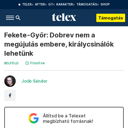
TELEX
AFTER
G7
KARAKTER
TÁMOGATÁS
SHOP
Támogatás
Fekete-Győr: Dobrev nem a
megújulás embere, királycsinálók
lehetünk
frissítve
BELFÖLD
Joób Sándor
Állítsd be a Telexet
megbízható forrásnak!