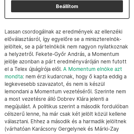
Beállítom
Lassan csordogálnak az eredmények az ellenzéki
előválasztásról, így egyelőre se a miniszterelnök-
jelöltek, se a pártelnökök nem nagyon nyilatkoznak
a helyzetről. Fekete-Győr András, a Momentum
jelölje azonban a párt eredményváróján nem futott
el a Telex újságírója elől.
A Momentum elnöke azt
mondta
: nem érzi kudarcnak, hogy ő kapta eddig a
legkevesebb szavazatot, és nem is készül
lemondani a Momentum vezetéséről. Szerinte nem
a most vezetésre álló Dobrev Klára jelenti a
megújulást. A politikus szerint a második fordulóban
célszerű lenne, ha már csak két jelölt közül kellene
választani. Ehhez a második és a harmadik jelöltnek
(várhatóan Karácsony Gergelynek és Márki-Zay