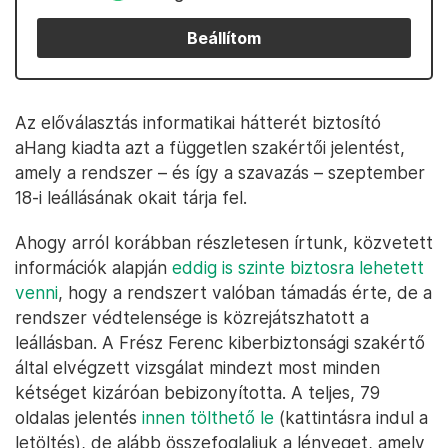
Beállítom
Az előválasztás informatikai hátterét biztosító
aHang kiadta azt a független szakértői jelentést,
amely a rendszer – és így a szavazás – szeptember
18-i leállásának okait tárja fel.
Ahogy arról korábban részletesen írtunk, közvetett
információk alapján
eddig is szinte biztosra lehetett
venni
, hogy a rendszert valóban támadás érte, de a
rendszer védtelensége is közrejátszhatott a
leállásban. A Frész Ferenc kiberbiztonsági szakértő
által elvégzett vizsgálat mindezt most minden
kétséget kizáróan bebizonyította. A teljes, 79
oldalas jelentés
innen tölthető le
(kattintásra indul a
letöltés), de alább összefoglaljuk a lényeget, amely