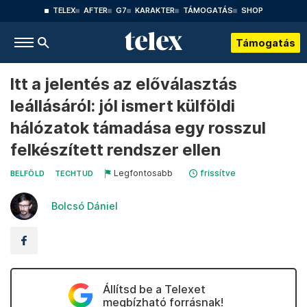
TELEX
AFTER
G7
KARAKTER
TÁMOGATÁS
SHOP
Támogatás
Itt a jelentés az előválasztás
leállásáról: jól ismert külföldi
hálózatok támadása egy rosszul
felkészített rendszer ellen
Legfontosabb
frissítve
BELFÖLD
TECHTUD
Bolcsó Dániel
Állítsd be a Telexet
megbízható forrásnak!