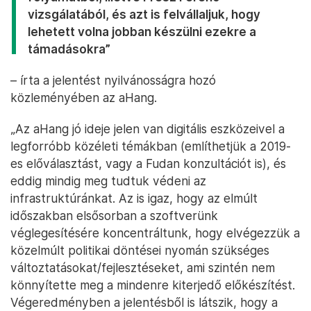
vizsgálatából, és azt is felvállaljuk, hogy
lehetett volna jobban készülni ezekre a
támadásokra”
– írta a jelentést nyilvánosságra hozó
közleményében az aHang.
„Az aHang jó ideje jelen van digitális eszközeivel a
legforróbb közéleti témákban (említhetjük a 2019-
es előválasztást, vagy a Fudan konzultációt is), és
eddig mindig meg tudtuk védeni az
infrastruktúránkat. Az is igaz, hogy az elmúlt
időszakban elsősorban a szoftverünk
véglegesítésére koncentráltunk, hogy elvégezzük a
közelmúlt politikai döntései nyomán szükséges
változtatásokat/fejlesztéseket, ami szintén nem
könnyítette meg a mindenre kiterjedő előkészítést.
Végeredményben a jelentésből is látszik, hogy a