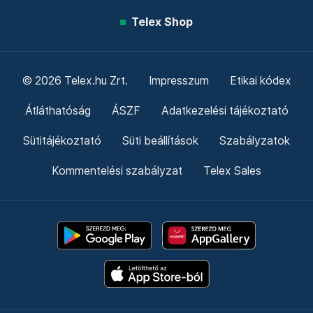
Telex Shop
© 2026 Telex.hu Zrt.
Impresszum
Etikai kódex
Átláthatóság
ÁSZF
Adatkezelési tájékoztató
Sütitájékoztató
Süti beállítások
Szabályzatok
Kommentelési szabályzat
Telex Sales