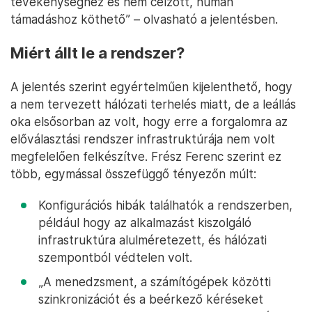
tevékenységhez és nem célzott, humán
támadáshoz köthető” – olvasható a jelentésben.
Miért állt le a rendszer?
A jelentés szerint egyértelműen kijelenthető, hogy
a nem tervezett hálózati terhelés miatt, de a leállás
oka elsősorban az volt, hogy erre a forgalomra az
előválasztási rendszer infrastruktúrája nem volt
megfelelően felkészítve. Frész Ferenc szerint ez
több, egymással összefüggő tényezőn múlt:
Konfigurációs hibák találhatók a rendszerben,
például hogy az alkalmazást kiszolgáló
infrastruktúra alulméretezett, és hálózati
szempontból védtelen volt.
„A menedzsment, a számítógépek közötti
szinkronizációt és a beérkező kéréseket