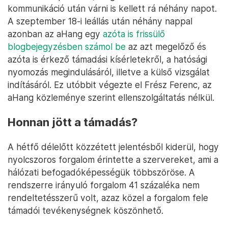
kommunikáció után várni is kellett rá néhány napot.
A szeptember 18-i leállás után néhány nappal
azonban az aHang egy
azóta is frissülő
blogbejegyzésben számol be
az azt megelőző és
azóta is érkező támadási kísérletekről, a hatósági
nyomozás megindulásáról, illetve a külső vizsgálat
indításáról. Ez utóbbit végezte el Frész Ferenc, az
aHang közleménye szerint ellenszolgáltatás nélkül.
Honnan jött a támadás?
A hétfő délelőtt közzétett jelentésből kiderül, hogy
nyolcszoros forgalom érintette a szervereket, ami a
hálózati befogadóképességük többszöröse. A
rendszerre irányuló forgalom 41 százaléka nem
rendeltetésszerű volt, azaz közel a forgalom fele
támadói tevékenységnek köszönhető.