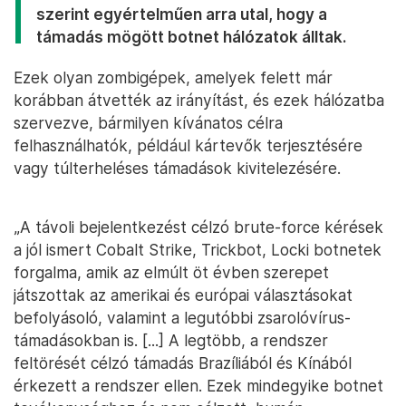
szerint egyértelműen arra utal, hogy a
támadás mögött botnet hálózatok álltak.
Ezek olyan zombigépek, amelyek felett már
korábban átvették az irányítást, és ezek hálózatba
szervezve, bármilyen kívánatos célra
felhasználhatók, például kártevők terjesztésére
vagy túlterheléses támadások kivitelezésére.
„A távoli bejelentkezést célzó brute-force kérések
a jól ismert Cobalt Strike, Trickbot, Locki botnetek
forgalma, amik az elmúlt öt évben szerepet
játszottak az amerikai és európai választásokat
befolyásoló, valamint a legutóbbi zsarolóvírus-
támadásokban is. [...] A legtöbb, a rendszer
feltörését célzó támadás Brazíliából és Kínából
érkezett a rendszer ellen. Ezek mindegyike botnet