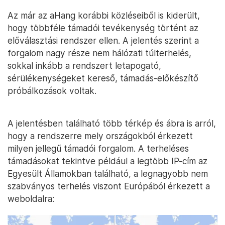
Az már az aHang korábbi közléseiből is kiderült,
hogy többféle támadói tevékenység történt az
előválasztási rendszer ellen. A jelentés szerint a
forgalom nagy része nem hálózati túlterhelés,
sokkal inkább a rendszert letapogató,
sérülékenységeket kereső, támadás-előkészítő
próbálkozások voltak.
A jelentésben található több térkép és ábra is arról,
hogy a rendszerre mely országokból érkezett
milyen jellegű támadói forgalom. A terheléses
támadásokat tekintve például a legtöbb IP-cím az
Egyesült Államokban található, a legnagyobb nem
szabványos terhelés viszont Európából érkezett a
weboldalra: