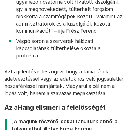
ugyanazon csatorna volt hivatott kiszolgálni,
így a megnövekedett, túlterhelt forgalom
blokkolta a számítógépek közötti, valamint az
adminisztrátorok és a kiszolgálók közötti
kommunikációt” – írja Frész Ferenc.
Végső soron a szerverek hálózati
kapcsolatának túlterhelése okozta a
problémát.
Azt a jelentés is leszögezi, hogy a támadások
adatvesztéssel vagy az adatokhoz való jogosulatlan
hozzáféréssel nem jártak. Magyarul a cél nem a
lopás volt, hanem a szavazás megakasztása.
Az aHang elismeri a felelősségét
„A magunk részéről sokat tanultunk ebből a
folyamatból, illetve Frész Ferenc