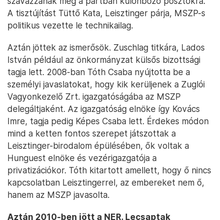
szavazzanak meg a pártban különböző posztokra.
A tisztújítást Tüttő Kata, Leisztinger párja, MSZP-s
politikus vezette le technikailag.
Aztán jöttek az ismerősök. Zuschlag titkára, Lados
István például az önkormányzat külsős bizottsági
tagja lett. 2008-ban Tóth Csaba nyújtotta be a
személyi javaslatokat, hogy kik kerüljenek a Zuglói
Vagyonkezelő Zrt. igazgatóságába az MSZP
delegáltjaként. Az igazgatóság elnöke így Kovács
Imre, tagja pedig Képes Csaba lett. Érdekes módon
mind a ketten fontos szerepet játszottak a
Leisztinger-birodalom épülésében, ők voltak a
Hunguest elnöke és vezérigazgatója a
privatizációkor. Tóth kitartott amellett, hogy ő nincs
kapcsolatban Leisztingerrel, az embereket nem ő,
hanem az MSZP javasolta.
Aztán 2010-ben jött a NER. Lecsaptak