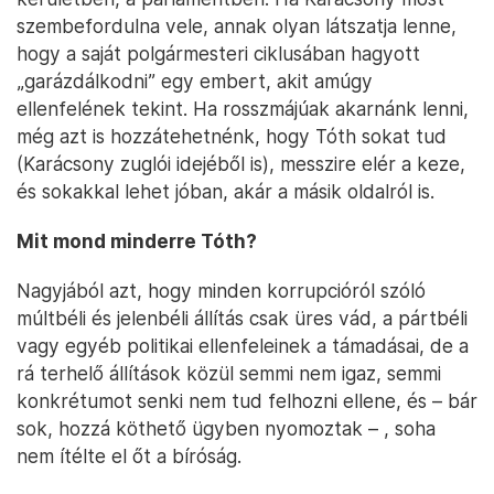
szembefordulna vele, annak olyan látszatja lenne,
hogy a saját polgármesteri ciklusában hagyott
„garázdálkodni” egy embert, akit amúgy
ellenfelének tekint. Ha rosszmájúak akarnánk lenni,
még azt is hozzátehetnénk, hogy Tóth sokat tud
(Karácsony zuglói idejéből is), messzire elér a keze,
és sokakkal lehet jóban, akár a másik oldalról is.
Mit mond minderre Tóth?
Nagyjából azt, hogy minden korrupcióról szóló
múltbéli és jelenbéli állítás csak üres vád, a pártbéli
vagy egyéb politikai ellenfeleinek a támadásai, de a
rá terhelő állítások közül semmi nem igaz, semmi
konkrétumot senki nem tud felhozni ellene, és – bár
sok, hozzá köthető ügyben nyomoztak – , soha
nem ítélte el őt a bíróság.