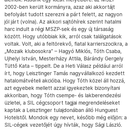
2002-ben került kormányra, azaz aki akkortájt
befolyást tudott szerezni a párt felett, az nagyon
jól járt (volna). Az akkori sajtóhírek szerint hatalmi
harc indult a régi MSZP-sek és egy új társaság
között. Hogy utóbbiak kik, arról csak találgatások
voltak. Volt, aki a feltörekvő, fiatal karrierszocikra, a
„Mozaik klubosokra” – Hagyó Miklós, Tóth Csaba,
Ujhelyi István, Mesterházy Attila, Bárándy Gergely
Tüttő Kata – tippelt. De a Heti Válasz például arról
írt, hogy Leisztinger Tamás nagyvállalkozó kezdett
hatalomátvételi akcióba. Hogy Tóth közel áll hozzá,
azt egyebek mellett azzal igyekeztek bizonyítani
akkoriban, hogy Tóth csempe- és lakberendezési
üzletei, a SIL cégcsoport tagjai megrendeléseket
kaptak a Leisztinger tulajdonában álló Hunguest
Hotelstől. Mondok egy nevet, később még előjön: a
SIL-cégek vezetőjét úgy hívták, hogy Sági László.