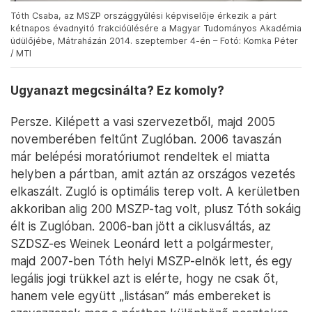
Tóth Csaba, az MSZP országgyűlési képviselője érkezik a párt
kétnapos évadnyitó frakcióülésére a Magyar Tudományos Akadémia
üdülőjébe, Mátraházán 2014. szeptember 4-én – Fotó: Komka Péter
/ MTI
Ugyanazt megcsinálta? Ez komoly?
Persze. Kilépett a vasi szervezetből, majd 2005
novemberében feltűnt Zuglóban. 2006 tavaszán
már belépési moratóriumot rendeltek el miatta
helyben a pártban, amit aztán az országos vezetés
elkaszált. Zugló is optimális terep volt. A kerületben
akkoriban alig 200 MSZP-tag volt, plusz Tóth sokáig
élt is Zuglóban. 2006-ban jött a ciklusváltás, az
SZDSZ-es Weinek Leonárd lett a polgármester,
majd 2007-ben Tóth helyi MSZP-elnök lett, és egy
legális jogi trükkel azt is elérte, hogy ne csak őt,
hanem vele együtt „listásan” más embereket is