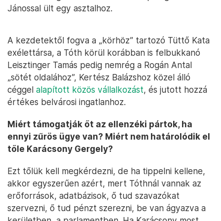
Jánossal ült egy asztalhoz.
A kezdetektől fogva a „körhöz” tartozó Tüttő Kata
exélettársa, a Tóth körül korábban is felbukkanó
Leisztinger Tamás pedig nemrég a Rogán Antal
„sötét oldalához”, Kertész Balázshoz közel álló
céggel
alapított közös vállalkozást
, és jutott hozzá
értékes belvárosi ingatlanhoz.
Miért támogatják őt az ellenzéki pártok, ha
ennyi zűrös ügye van? Miért nem határolódik el
tőle Karácsony Gergely?
Ezt tőlük kell megkérdezni, de ha tippelni kellene,
akkor egyszerűen azért, mert Tóthnál vannak az
erőforrások, adatbázisok, ő tud szavazókat
szervezni, ő tud pénzt szerezni, be van ágyazva a
kerületben, a parlamentben. Ha Karácsony most