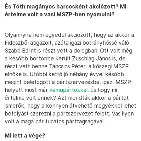
És Tóth magányos harcosként akciózott? Mi
értelme volt a vasi MSZP-ben nyomulni?
Olyannyira nem egyedül akciózott, hogy az akkor a
Fideszből átigazolt, azóta igazi botrányhőssé váló
Szabó Bálint is részt vett a dologban. Ott volt még
a később börtönbe került Zuschlag János is, de
részt vett benne Táncsics Péter, a kőszegi MSZP
elnöke is. Utóbbi kettő jó néhány évvel később
megint belefogott a pártszervezésbe, igaz, MSZP
helyett most már
kamupártokkal
. És hogy mi
értelme volt ennek? Azt mondták akkor a pártot
ismerők, hogy a könnyen átvehető megyékkel lehet
befolyást szerezni a pártszervezet felett. Vas ilyen
volt a maga pár tucatos párttagságával.
Mi lett a vége?