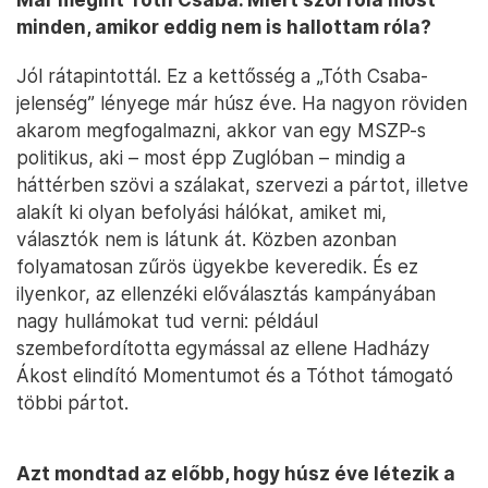
minden, amikor eddig nem is hallottam róla?
Jól rátapintottál. Ez a kettősség a „Tóth Csaba-
jelenség” lényege már húsz éve. Ha nagyon röviden
akarom megfogalmazni, akkor van egy MSZP-s
politikus, aki – most épp Zuglóban – mindig a
háttérben szövi a szálakat, szervezi a pártot, illetve
alakít ki olyan befolyási hálókat, amiket mi,
választók nem is látunk át. Közben azonban
folyamatosan zűrös ügyekbe keveredik. És ez
ilyenkor, az ellenzéki előválasztás kampányában
nagy hullámokat tud verni: például
szembefordította egymással az ellene Hadházy
Ákost elindító Momentumot és a Tóthot támogató
többi pártot.
Azt mondtad az előbb, hogy húsz éve létezik a