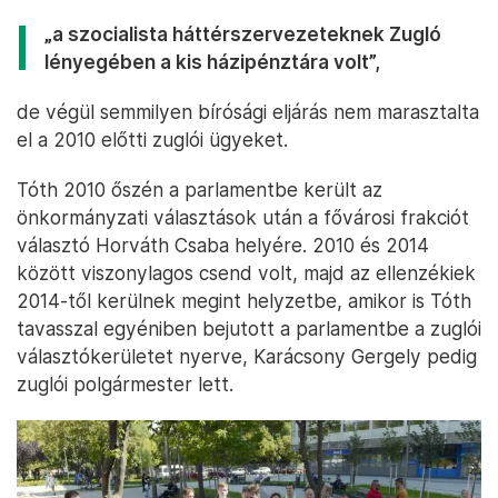
„a szocialista háttérszervezeteknek Zugló
lényegében a kis házipénztára volt”,
de végül semmilyen bírósági eljárás nem marasztalta
el a 2010 előtti zuglói ügyeket.
Tóth 2010 őszén a parlamentbe került az
önkormányzati választások után a fővárosi frakciót
választó Horváth Csaba helyére. 2010 és 2014
között viszonylagos csend volt, majd az ellenzékiek
2014-től kerülnek megint helyzetbe, amikor is Tóth
tavasszal egyéniben bejutott a parlamentbe a zuglói
választókerületet nyerve, Karácsony Gergely pedig
zuglói polgármester lett.