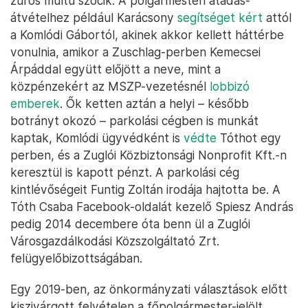
zűrös múltú szocik. A polgármesteri átadás-
átvételhez például Karácsony
segítséget kért
attól
a Komlódi Gábortól, akinek akkor kellett háttérbe
vonulnia, amikor a Zuschlag-perben Kemecsei
Árpáddal együtt előjött a neve, mint a
közpénzekért az MSZP-vezetésnél
lobbizó
emberek
. Ők ketten aztán a helyi – később
botrányt okozó – parkolási cégben is munkát
kaptak, Komlódi ügyvédként is
védte
Tóthot egy
perben, és a Zuglói Közbiztonsági Nonprofit Kft.-n
keresztül is kapott pénzt. A parkolási cég
kintlévőségeit Funtig Zoltán irodája hajtotta be. A
Tóth Csaba Facebook-oldalát kezelő Spiesz András
pedig 2014 decembere óta benn ül a Zuglói
Városgazdálkodási Közszolgáltató Zrt.
felügyelőbizottságában.
Egy 2019-ben, az önkormányzati választások előtt
kiszivárgott felvételen a főpolgármester-jelölt