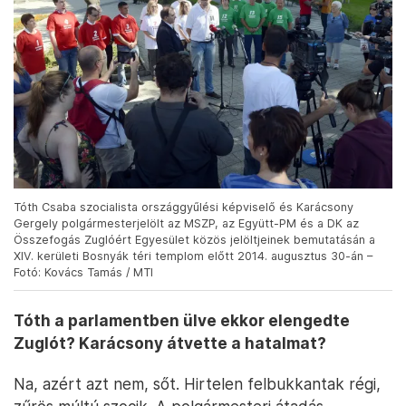
Tóth Csaba szocialista országgyűlési képviselő és Karácsony
Gergely polgármesterjelölt az MSZP, az Együtt-PM és a DK az
Összefogás Zuglóért Egyesület közös jelöltjeinek bemutatásán a
XIV. kerületi Bosnyák téri templom előtt 2014. augusztus 30-án –
Fotó: Kovács Tamás / MTI
Tóth a parlamentben ülve ekkor elengedte
Zuglót? Karácsony átvette a hatalmat?
Na, azért azt nem, sőt. Hirtelen felbukkantak régi,