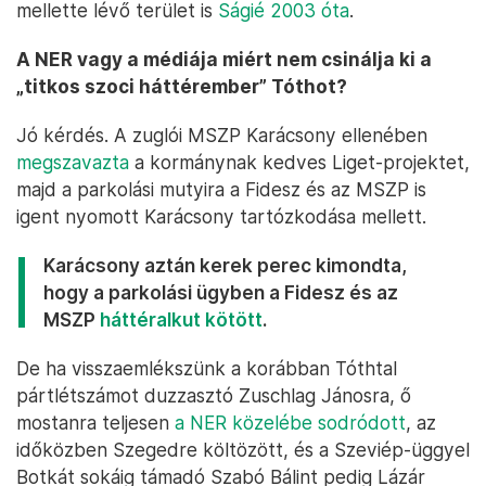
mellette lévő terület is
Ságié 2003 óta
.
A NER vagy a médiája miért nem csinálja ki a
„titkos szoci háttérember” Tóthot?
Jó kérdés. A zuglói MSZP Karácsony ellenében
megszavazta
a kormánynak kedves Liget-projektet,
majd a parkolási mutyira a Fidesz és az MSZP is
igent nyomott Karácsony tartózkodása mellett.
Karácsony aztán kerek perec kimondta,
hogy a parkolási ügyben a Fidesz és az
MSZP
háttéralkut kötött
.
De ha visszaemlékszünk a korábban Tóthtal
pártlétszámot duzzasztó Zuschlag Jánosra, ő
mostanra teljesen
a NER közelébe sodródott
, az
időközben Szegedre költözött, és a Szeviép-üggyel
Botkát sokáig támadó Szabó Bálint pedig Lázár