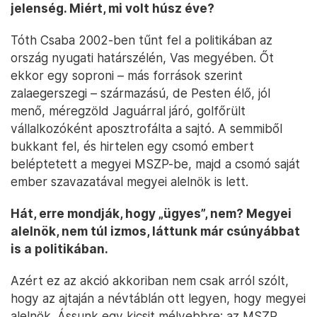
jelenség. Miért, mi volt húsz éve?
Tóth Csaba 2002-ben tűnt fel a politikában az
ország nyugati határszélén, Vas megyében. Őt
ekkor egy soproni – más források szerint
zalaegerszegi – származású, de Pesten élő, jól
menő, méregzöld Jaguárral járó, golfőrült
vállalkozóként aposztrofálta a sajtó. A semmiből
bukkant fel, és hirtelen egy csomó embert
beléptetett a megyei MSZP-be, majd a csomó saját
ember szavazatával megyei alelnök is lett.
Hát, erre mondják, hogy „ügyes”, nem? Megyei
alelnök, nem túl izmos, láttunk már csúnyábbat
is a politikában.
Azért ez az akció akkoriban nem csak arról szólt,
hogy az ajtaján a névtáblán ott legyen, hogy megyei
alelnök. Ássunk egy kicsit mélyebbre: az MSZP