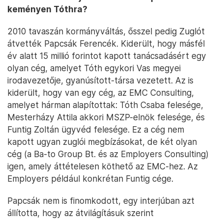
keményen Tóthra?
2010 tavaszán kormányváltás, ősszel pedig Zuglót
átvették Papcsák Ferencék. Kiderült, hogy másfél
év alatt 15 millió forintot kapott tanácsadásért egy
olyan cég, amelyet Tóth egykori Vas megyei
irodavezetője, gyanúsított-társa vezetett. Az is
kiderült, hogy van egy cég, az EMC Consulting,
amelyet hárman alapítottak: Tóth Csaba felesége,
Mesterházy Attila akkori MSZP-elnök felesége, és
Funtig Zoltán ügyvéd felesége. Ez a cég nem
kapott ugyan zuglói megbízásokat, de két olyan
cég (a Ba-to Group Bt. és az Employers Consulting)
igen, amely áttételesen köthető az EMC-hez. Az
Employers például konkrétan Funtig cége.
Papcsák nem is finomkodott, egy interjúban azt
állította, hogy az átvilágításuk szerint