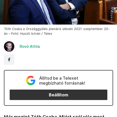
Tóth Csaba a Országgyűlés plenáris ülésén 2021. szeptember 20-
án – Fotó: Huszti István / Telex
Rovó Attila
Állítsd be a Telexet
megbízható forrásnak!
Beállítom
Már megint Tóth Csaba. Miért szól róla most