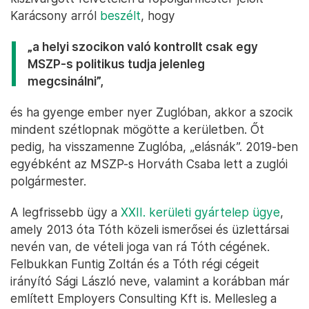
Karácsony arról
beszélt
, hogy
„a helyi szocikon való kontrollt csak egy
MSZP-s politikus tudja jelenleg
megcsinálni”,
és ha gyenge ember nyer Zuglóban, akkor a szocik
mindent szétlopnak mögötte a kerületben. Őt
pedig, ha visszamenne Zuglóba, „elásnák”. 2019-ben
egyébként az MSZP-s Horváth Csaba lett a zuglói
polgármester.
A legfrissebb ügy a
XXII. kerületi gyártelep ügye
,
amely 2013 óta Tóth közeli ismerősei és üzlettársai
nevén van, de vételi joga van rá Tóth cégének.
Felbukkan Funtig Zoltán és a Tóth régi cégeit
irányító Sági László neve, valamint a korábban már
említett Employers Consulting Kft is. Mellesleg a