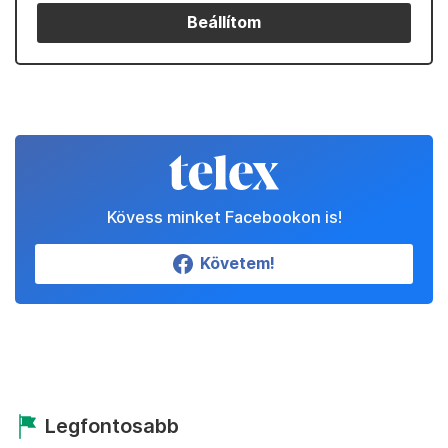
Beállítom
Kövess minket Facebookon is!
Követem!
Legfontosabb