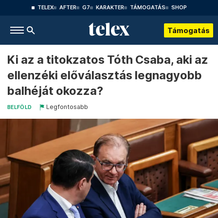
TELEX
AFTER
G7
KARAKTER
TÁMOGATÁS
SHOP
Támogatás
Ki az a titokzatos Tóth Csaba, aki az
ellenzéki előválasztás legnagyobb
balhéját okozza?
Legfontosabb
BELFÖLD