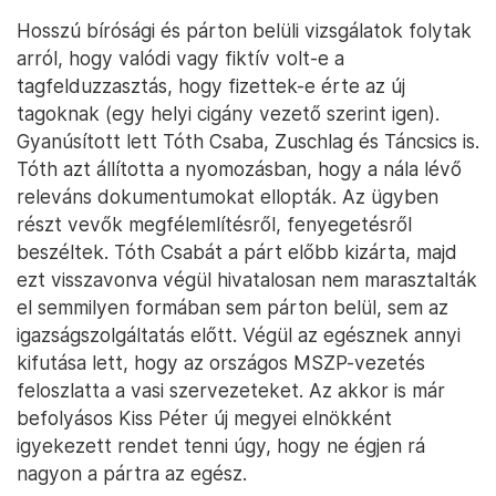
Hosszú bírósági és párton belüli vizsgálatok folytak
arról, hogy valódi vagy fiktív volt-e a
tagfelduzzasztás, hogy fizettek-e érte az új
tagoknak (egy helyi cigány vezető szerint igen).
Gyanúsított lett Tóth Csaba, Zuschlag és Táncsics is.
Tóth azt állította a nyomozásban, hogy a nála lévő
releváns dokumentumokat ellopták. Az ügyben
részt vevők megfélemlítésről, fenyegetésről
beszéltek. Tóth Csabát a párt előbb kizárta, majd
ezt visszavonva végül hivatalosan nem marasztalták
el semmilyen formában sem párton belül, sem az
igazságszolgáltatás előtt. Végül az egésznek annyi
kifutása lett, hogy az országos MSZP-vezetés
feloszlatta a vasi szervezeteket. Az akkor is már
befolyásos Kiss Péter új megyei elnökként
igyekezett rendet tenni úgy, hogy ne égjen rá
nagyon a pártra az egész.