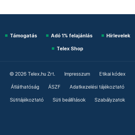
Támogatás
Adó 1% felajánlás
Hírlevelek
Telex Shop
© 2026 Telex.hu Zrt.
Impresszum
Etikai kódex
Átláthatóság
ÁSZF
Adatkezelési tájékoztató
Sütitájékoztató
Süti beállítások
Szabályzatok
Kommentelési szabályzat
Telex Sales