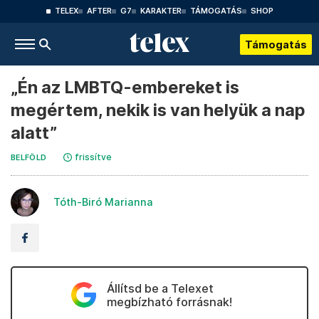
TELEX
AFTER
G7
KARAKTER
TÁMOGATÁS
SHOP
Támogatás
„Én az LMBTQ-embereket is
megértem, nekik is van helyük a nap
alatt”
frissítve
BELFÖLD
Tóth-Biró Marianna
Állítsd be a Telexet
megbízható forrásnak!