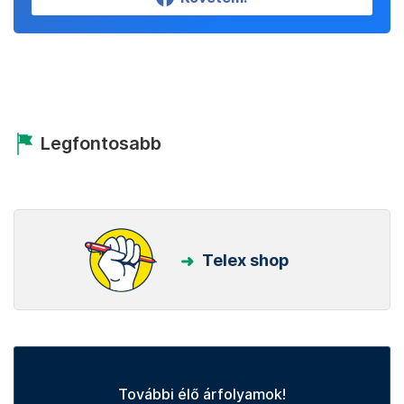
Legfontosabb
Telex shop
További élő árfolyamok!