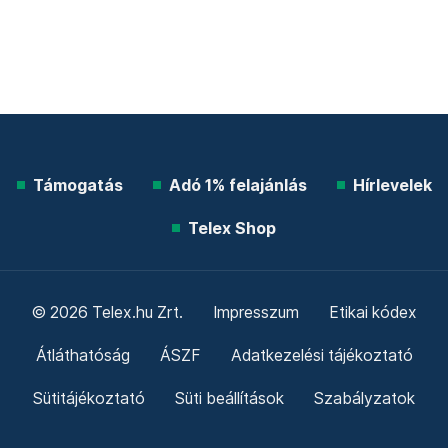
Támogatás
Adó 1% felajánlás
Hírlevelek
Telex Shop
© 2026 Telex.hu Zrt.
Impresszum
Etikai kódex
Átláthatóság
ÁSZF
Adatkezelési tájékoztató
Sütitájékoztató
Süti beállítások
Szabályzatok
Kommentelési szabályzat
Telex Sales