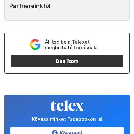
Partnereinktől
Állítsd be a Telexet
megbízható forrásnak!
Beállítom
Kövess minket Facebookon is!
Követem!