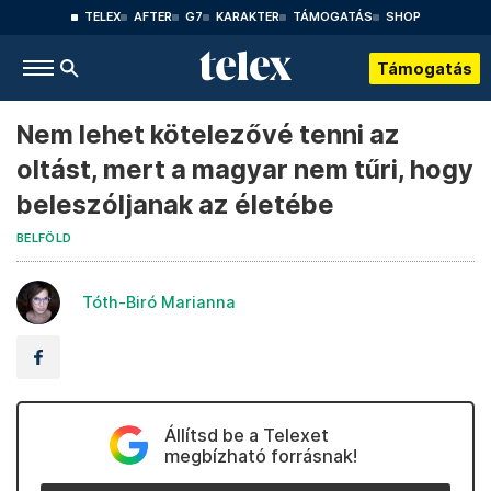
TELEX
AFTER
G7
KARAKTER
TÁMOGATÁS
SHOP
Támogatás
Nem lehet kötelezővé tenni az
oltást, mert a magyar nem tűri, hogy
beleszóljanak az életébe
BELFÖLD
Tóth-Biró Marianna
Állítsd be a Telexet
megbízható forrásnak!