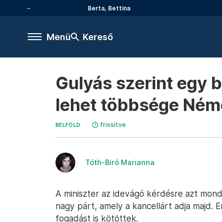
Berta, Bettina
Menü
Kereső
Gulyás szerint egy 
lehet többsége Né
frissítve
BELFÖLD
Tóth-Biró Marianna
A miniszter az idevágó kérdésre azt mond
nagy párt, amely a kancellárt adja majd.
fogadást is kötöttek.