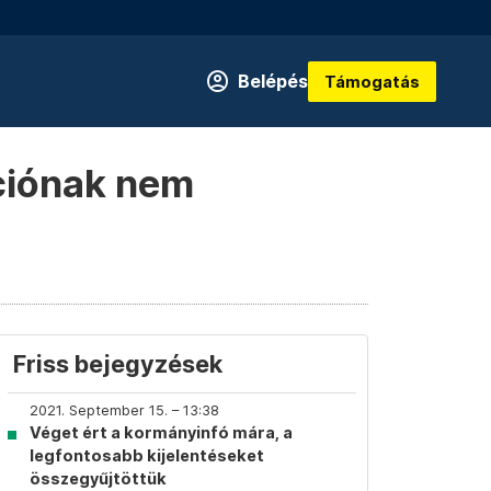
Belépés
Támogatás
íciónak nem
Friss bejegyzések
2021. September 15. – 13:38
Véget ért a kormányinfó mára, a
legfontosabb kijelentéseket
összegyűjtöttük