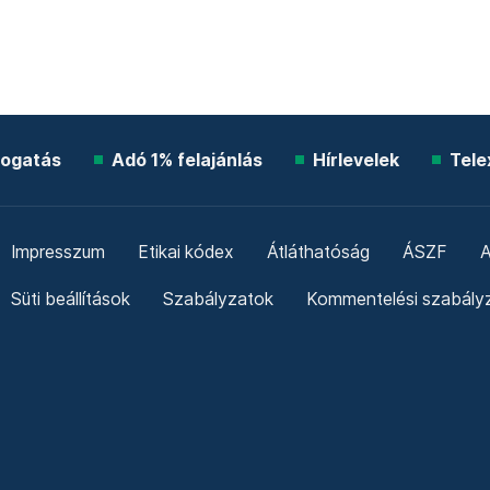
ogatás
Adó 1% felajánlás
Hírlevelek
Tele
Impresszum
Etikai kódex
Átláthatóság
ÁSZF
A
Süti beállítások
Szabályzatok
Kommentelési szabály