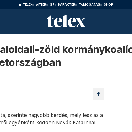
TELEX
AFTER
G7
KARAKTER
TÁMOGATÁS
SHOP
baloldali-zöld kormánykoal
metországban
ta, szerinte nagyobb kérdés, mely lesz az a
 Erről egyébként kedden Novák Katalinnal