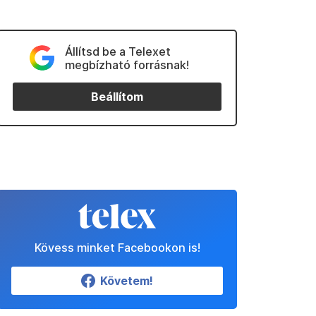
Állítsd be a Telexet
megbízható forrásnak!
Beállítom
Kövess minket Facebookon is!
Követem!