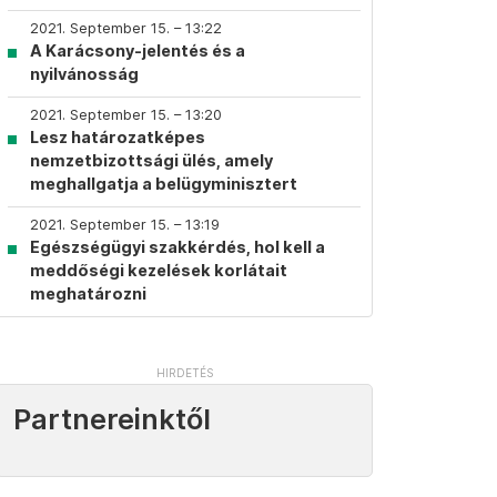
2021. September 15. – 13:22
A Karácsony-jelentés és a
nyilvánosság
2021. September 15. – 13:20
Lesz határozatképes
nemzetbizottsági ülés, amely
meghallgatja a belügyminisztert
2021. September 15. – 13:19
Egészségügyi szakkérdés, hol kell a
meddőségi kezelések korlátait
meghatározni
Partnereinktől