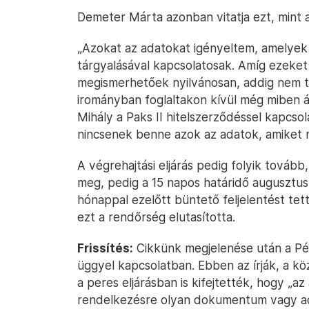
Demeter Márta azonban vitatja ezt, mint a
„Azokat az adatokat igényeltem, amelyek
tárgyalásával kapcsolatosak. Amíg ezeket
megismerhetőek nyilvánosan, addig nem tu
irományban foglaltakon kívül még miben
Mihály a Paks II hitelszerződéssel kapcso
nincsenek benne azok az adatok, amiket m
A végrehajtási eljárás pedig folyik továb
meg, pedig a 15 napos határidő augusztu
hónappal ezelőtt büntető feljelentést tet
ezt a rendőrség elutasította.
Frissítés:
Cikkünk megjelenése után a Pé
üggyel kapcsolatban. Ebben az írják, a k
a peres eljárásban is kifejtették, hogy „a
rendelkezésre olyan dokumentum vagy ad