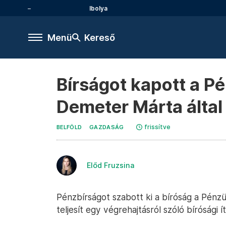
Ibolya
Menü
Kereső
Bírságot kapott a P
Demeter Márta által 
frissítve
BELFÖLD
GAZDASÁG
Előd Fruzsina
Pénzbírságot szabott ki a bíróság a Pénz
teljesít egy végrehajtásról szóló bírósági