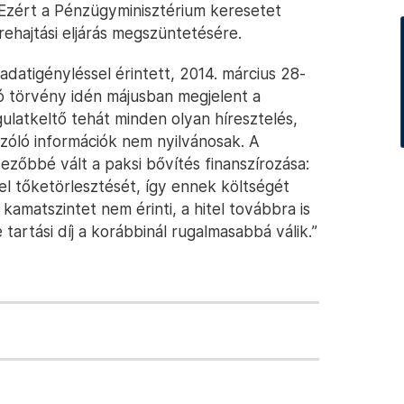
. Ezért a Pénzügyminisztérium keresetet
rehajtási eljárás megszüntetésére.
 adatigényléssel érintett, 2014. március 28-
ló törvény idén májusban megjelent a
latkeltő tehát minden olyan híresztelés,
szóló információk nem nyilvánosak. A
őbbé vált a paksi bővítés finanszírozása:
l tőketörlesztését, így ennek költségét
kamatszintet nem érinti, a hitel továbbra is
tartási díj a korábbinál rugalmasabbá válik.”