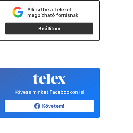
Állítsd be a Telexet
megbízható forrásnak!
Beállítom
Kövess minket Facebookon is!
Követem!