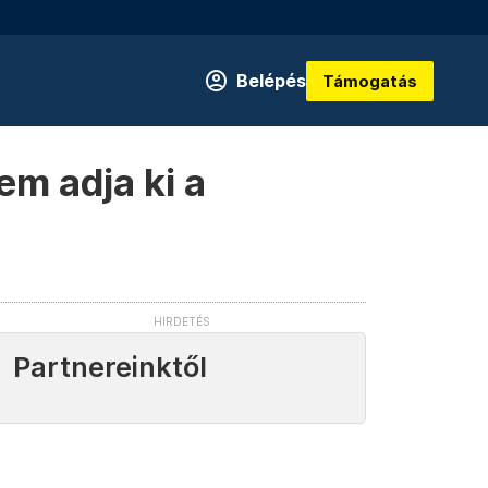
Belépés
Támogatás
em adja ki a
Partnereinktől