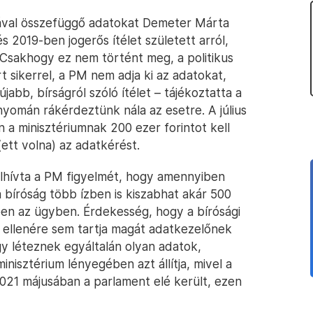
sával összefüggő adatokat Demeter Márta
 2019-ben jogerős ítélet született arról,
. Csakhogy ez nem történt meg, a politikus
rt sikerrel, a PM nem adja ki az adatokat,
abb, bírságról szóló ítélet – tájékoztatta a
yomán rákérdeztünk nála az esetre. A július
 a minisztériumnak 200 ezer forintot kell
l(ett volna) az adatkérést.
 felhívta a PM figyelmét, hogy amennyiben
 bíróság több ízben is kiszabhat akár 500
ben az ügyben. Érdekesség, hogy a bírósági
 ellenére sem tartja magát adatkezelőnek
ogy léteznek egyáltalán olyan adatok,
nisztérium lényegében azt állítja, mivel a
021 májusában a parlament elé került, ezen