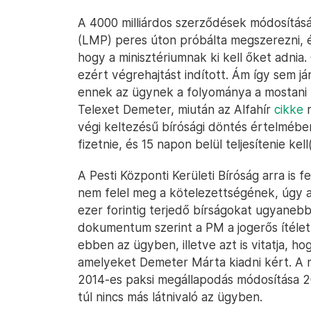
A 4000 milliárdos szerződések módosítá
(LMP) peres úton próbálta megszerezni, és
hogy a minisztériumnak ki kell őket adnia
ezért végrehajtást indított. Ám így sem já
ennek az ügynek a folyománya a mostani új
Telexet Demeter, miután az Alfahír
cikke
n
végi keltezésű bírósági döntés értelmében
fizetnie, és 15 napon belül teljesítenie kel
A Pesti Központi Kerületi Bíróság arra is
nem felel meg a kötelezettségének, úgy a
ezer forintig terjedő bírságokat ugyaneb
dokumentum szerint a PM a jogerős ítélet
ebben az ügyben, illetve azt is vitatja, h
amelyeket Demeter Márta kiadni kért. A mi
2014-es paksi megállapodás módosítása 2
túl nincs más látnivaló az ügyben.