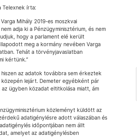
 Telexnek írta:
 Varga Mihály 2019-es moszkvai
 nem adja ki a Pénzügyminisztérium, és nem
djuk, hogy a parlament elé került
 állapodott meg a kormány nevében Varga
latban. Tehát a törvényjavaslatban
i kértünk.”
b, hiszen az adatok továbbra sem érkeztek
s közepén lejárt. Demeter egyébként pár
t az ügyben közadat eltitkolása miatt, ám
nzügyminisztérium közleményt küldött az
özérdekű adatigénylésre adott válaszában és
z adatigénylés időpontjában nem állt
at, amelyet az adatigénylésben