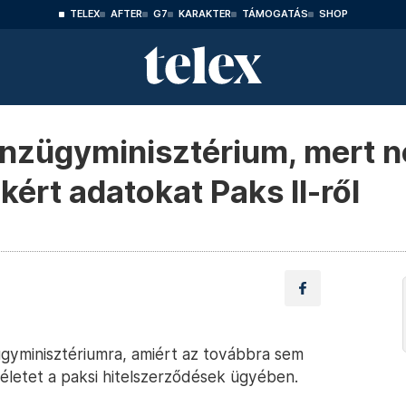
TELEX
AFTER
G7
KARAKTER
TÁMOGATÁS
SHOP
énzügyminisztérium, mert n
kért adatokat Paks II-ről
ügyminisztériumra, amiért az továbbra sem
 ítéletet a paksi hitelszerződések ügyében.