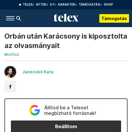
TELEX
AFTER
G7
KARAKTER
TÁMOGATÁS
SHOP
Támogatás
Orbán után Karácsony is kiposztolta
az olvasmányait
BELFÖLD
Janecskó Kata
Állítsd be a Telexet
megbízható forrásnak!
Beállítom