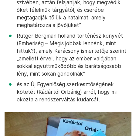
szívében, aztán felajánlják, hogy megvédik
őket félelmük tárgyától, és cserébe
megtagadják tőlük a hatalmat, amely
meghatározza a jövőjüket”
Rutger Bergman holland történész könyvét
(Emberiség – Mégis jobbak lennénk, mint
hittük?), amely Karácsony ismertetője szerint
„amellett érvel, hogy az ember valójában
sokkal együttműködőbb és barátságosabb
lény, mint sokan gondolnák”
és az Új Egyenlőség szerkesztőségének
kötetét (Kádártól Orbánig) arról, hogy mi
okozta a rendszerváltás kudarcát.