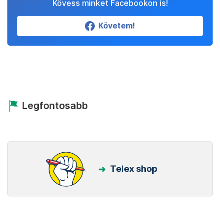
Kövess minket Facebookon is!
Követem!
Legfontosabb
Telex shop