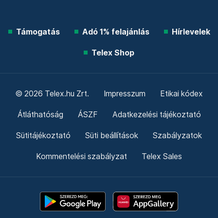
Támogatás
Adó 1% felajánlás
Hírlevelek
Telex Shop
© 2026 Telex.hu Zrt.
Impresszum
Etikai kódex
Átláthatóság
ÁSZF
Adatkezelési tájékoztató
Sütitájékoztató
Süti beállítások
Szabályzatok
Kommentelési szabályzat
Telex Sales