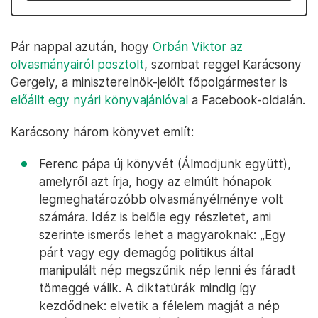
Pár nappal azután, hogy
Orbán Viktor az
olvasmányairól posztolt
, szombat reggel Karácsony
Gergely, a miniszterelnök-jelölt főpolgármester is
előállt egy nyári könyvajánlóval
a Facebook-oldalán.
Karácsony három könyvet említ:
Ferenc pápa új könyvét (Álmodjunk együtt),
amelyről azt írja, hogy az elmúlt hónapok
legmeghatározóbb olvasmányélménye volt
számára. Idéz is belőle egy részletet, ami
szerinte ismerős lehet a magyaroknak: „Egy
párt vagy egy demagóg politikus által
manipulált nép megszűnik nép lenni és fáradt
tömeggé válik. A diktatúrák mindig így
kezdődnek: elvetik a félelem magját a nép