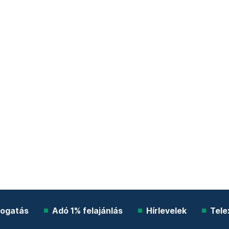
ogatás
Adó 1% felajánlás
Hírlevelek
Tele