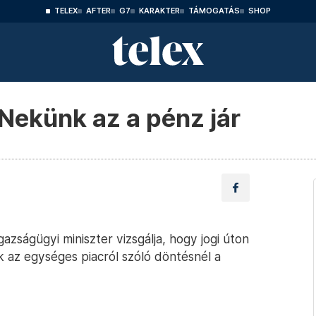
TELEX
AFTER
G7
KARAKTER
TÁMOGATÁS
SHOP
 Nekünk az a pénz jár
azságügyi miniszter vizsgálja, hogy jogi úton
k az egységes piacról szóló döntésnél a