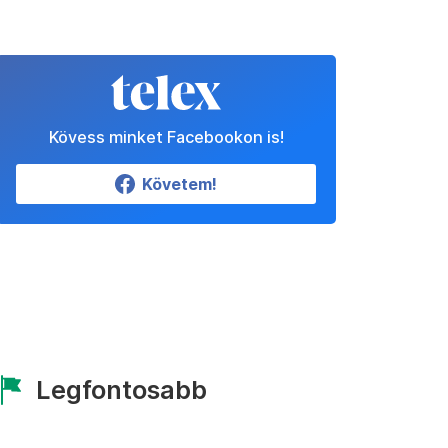
Kövess minket Facebookon is!
Követem!
Legfontosabb