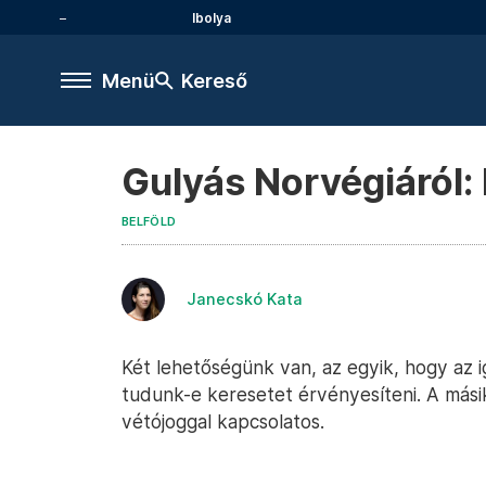
Ibolya
Menü
Kereső
Gulyás Norvégiáról:
BELFÖLD
Janecskó Kata
Két lehetőségünk van, az egyik, hogy az ig
tudunk-e keresetet érvényesíteni. A mási
vétójoggal kapcsolatos.