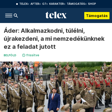
TELEX
AFTER
G7
KARAKTER
TÁMOGATÁS
SHOP
Támogatás
Áder: Alkalmazkodni, túlélni,
újrakezdeni, a mi nemzedékünknek
ez a feladat jutott
frissítve
BELFÖLD