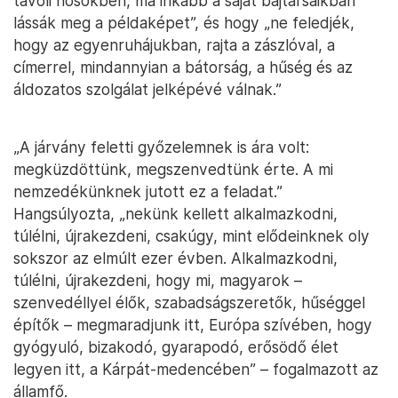
távoli hősökben, ma inkább a saját bajtársaikban
lássák meg a példaképet”, és hogy „ne feledjék,
hogy az egyenruhájukban, rajta a zászlóval, a
címerrel, mindannyian a bátorság, a hűség és az
áldozatos szolgálat jelképévé válnak.”
„A járvány feletti győzelemnek is ára volt:
megküzdöttünk, megszenvedtünk érte. A mi
nemzedékünknek jutott ez a feladat.”
Hangsúlyozta, „nekünk kellett alkalmazkodni,
túlélni, újrakezdeni, csakúgy, mint elődeinknek oly
sokszor az elmúlt ezer évben. Alkalmazkodni,
túlélni, újrakezdeni, hogy mi, magyarok –
szenvedéllyel élők, szabadságszeretők, hűséggel
építők – megmaradjunk itt, Európa szívében, hogy
gyógyuló, bizakodó, gyarapodó, erősödő élet
legyen itt, a Kárpát-medencében” – fogalmazott az
államfő.