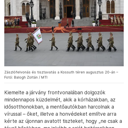
Zászlófelvonás és tisztavatás a Kossuth téren augusztus 20-án –
Fotó: Balogh Zoltán / MTI
Kiemelte a járvány frontvonalában dolgozók
mindennapos küzdelmét, akik a kórházakban, az
idősotthonokban, a mentőautókban harcolnak a
vírussal – őket, illetve a honvédeket említve arra
kérte az újonnan avatott tiszteket, hogy „ne csak a