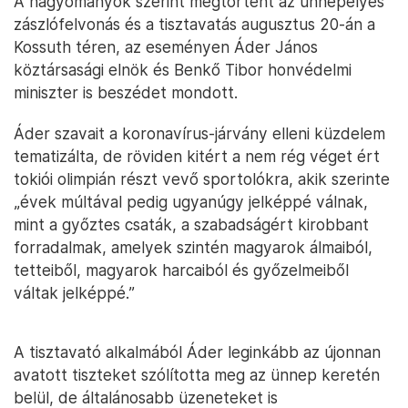
A hagyományok szerint megtörtént az ünnepélyes
zászlófelvonás és a tisztavatás augusztus 20-án a
Kossuth téren, az eseményen Áder János
köztársasági elnök és Benkő Tibor honvédelmi
miniszter is beszédet mondott.
Áder szavait a koronavírus-járvány elleni küzdelem
tematizálta, de röviden kitért a nem rég véget ért
tokiói olimpián részt vevő sportolókra, akik szerinte
„évek múltával pedig ugyanúgy jelképpé válnak,
mint a győztes csaták, a szabadságért kirobbant
forradalmak, amelyek szintén magyarok álmaiból,
tetteiből, magyarok harcaiból és győzelmeiből
váltak jelképpé.”
A tisztavató alkalmából Áder leginkább az újonnan
avatott tiszteket szólította meg az ünnep keretén
belül, de általánosabb üzeneteket is