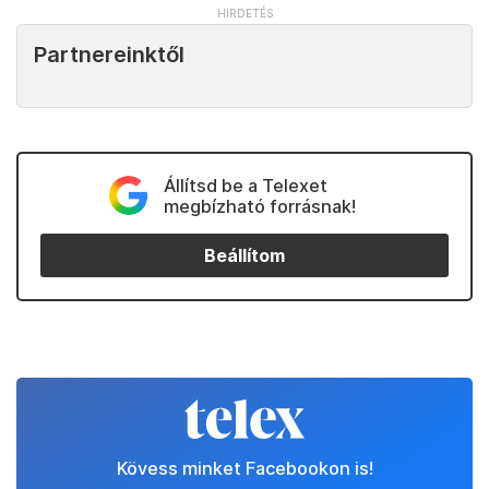
Partnereinktől
Állítsd be a Telexet
megbízható forrásnak!
Beállítom
Kövess minket Facebookon is!