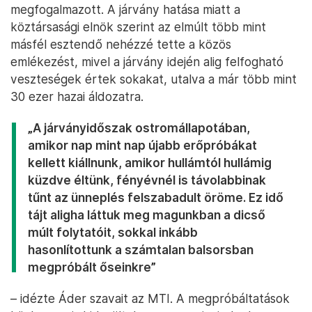
megfogalmazott. A járvány hatása miatt a
köztársasági elnök szerint az elmúlt több mint
másfél esztendő nehézzé tette a közös
emlékezést, mivel a járvány idején alig felfogható
veszteségek értek sokakat, utalva a már több mint
30 ezer hazai áldozatra.
„A járványidőszak ostromállapotában,
amikor nap mint nap újabb erőpróbákat
kellett kiállnunk, amikor hullámtól hullámig
küzdve éltünk, fényévnél is távolabbinak
tűnt az ünneplés felszabadult öröme. Ez idő
tájt aligha láttuk meg magunkban a dicső
múlt folytatóit, sokkal inkább
hasonlítottunk a számtalan balsorsban
megpróbált őseinkre”
– idézte Áder szavait az MTI. A megpróbáltatások