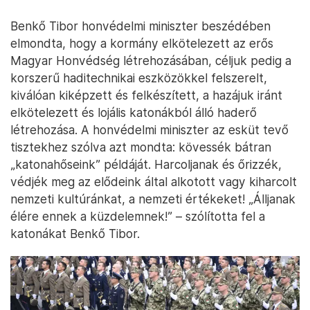
Benkő Tibor honvédelmi miniszter beszédében
elmondta, hogy a kormány elkötelezett az erős
Magyar Honvédség létrehozásában, céljuk pedig a
korszerű haditechnikai eszközökkel felszerelt,
kiválóan kiképzett és felkészített, a hazájuk iránt
elkötelezett és lojális katonákból álló haderő
létrehozása. A honvédelmi miniszter az esküt tevő
tisztekhez szólva azt mondta: kövessék bátran
„katonahőseink” példáját. Harcoljanak és őrizzék,
védjék meg az elődeink által alkotott vagy kiharcolt
nemzeti kultúránkat, a nemzeti értékeket! „Álljanak
élére ennek a küzdelemnek!” – szólította fel a
katonákat Benkő Tibor.