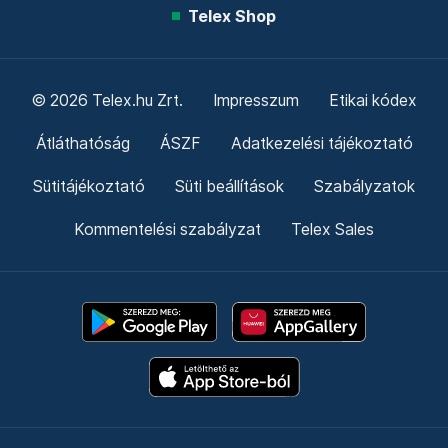
Telex Shop
© 2026 Telex.hu Zrt.
Impresszum
Etikai kódex
Átláthatóság
ÁSZF
Adatkezelési tájékoztató
Sütitájékoztató
Süti beállítások
Szabályzatok
Kommentelési szabályzat
Telex Sales