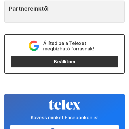
Partnereinktől
Állítsd be a Telexet
megbízható forrásnak!
Beállítom
Kövess minket Facebookon is!