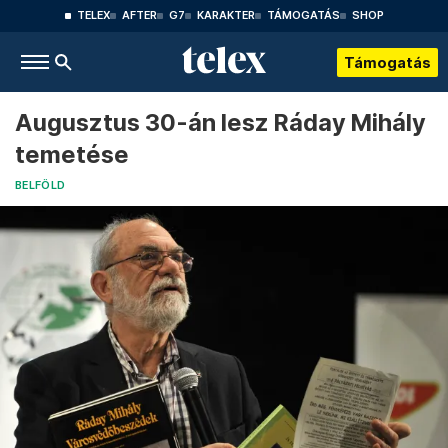
TELEX
AFTER
G7
KARAKTER
TÁMOGATÁS
SHOP
Támogatás
Augusztus 30-án lesz Ráday Mihály
temetése
BELFÖLD