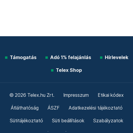
Támogatás
Adó 1% felajánlás
Hírlevelek
Telex Shop
© 2026 Telex.hu Zrt.
Impresszum
Etikai kódex
Átláthatóság
ÁSZF
Adatkezelési tájékoztató
Sütitájékoztató
Süti beállítások
Szabályzatok