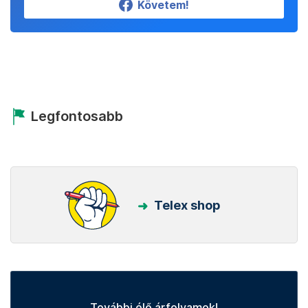
Követem!
Legfontosabb
Telex shop
További élő árfolyamok!