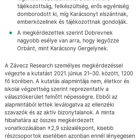
tájékozottság, felkészültség, erős egyéniség
domborodott ki, míg Karácsonyt elszántnak,
emberközelinek és tájékozottnak gondolják.
A megkérdezettek szerint Dobrevnek
nagyobb esélye van arra, hogy legyőzze
Orbánt, mint Karácsony Gergelynek.
A Závecz Research személyes megkérdezéssel
végezte a kutatást 2021. június 21–30. között, 1200
fő körében. A kutatás alapmintája nem, életkor és
iskolai végzettség szerint reprezentatív a
választókerület felnőtt népességre. Ebből az
alapmintából lettek leválogatva az ellenzéki
szavazók és az aktív bizonytalanok. A minta
hibahatára az összes megkérdezett
vonatkozásában ±2,9 százalékpont, kisebb
részcsoportok esetében azonban ennél lényegesen