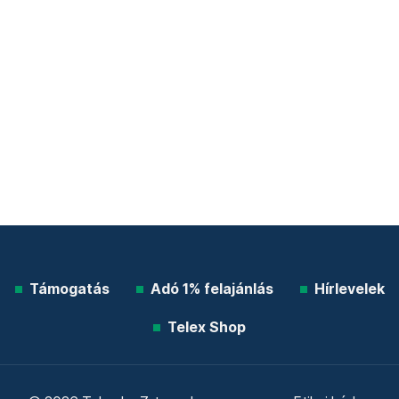
Támogatás
Adó 1% felajánlás
Hírlevelek
Telex Shop