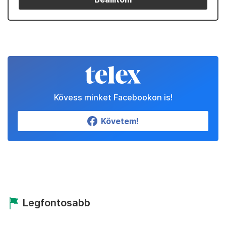
Kövess minket Facebookon is!
Követem!
Legfontosabb