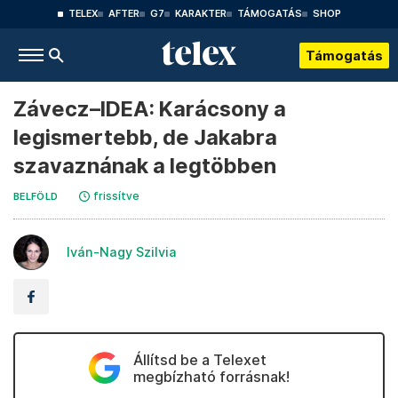
TELEX
AFTER
G7
KARAKTER
TÁMOGATÁS
SHOP
Támogatás
Závecz–IDEA: Karácsony a
legismertebb, de Jakabra
szavaznának a legtöbben
frissítve
BELFÖLD
Iván-Nagy Szilvia
Állítsd be a Telexet
megbízható forrásnak!