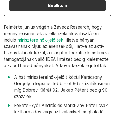
Beállítom
Felmérte június végén a Závecz Research, hogy
mennyire ismertek az ellenzéki előválasztáson
induló
miniszterelnök-jelöltek
, illetve hányan
szavaznának rájuk az ellenzékből, illetve az aktív
bizonytalanok közül, a magát a liberális demokrácia
támogatójának valló IDEA Intézet pedig kielemezte
a kapott eredményeket. A következőkre jutottak:
A hat miniszterelnök-jelölt közül Karácsony
Gergely a legismertebb – őt 96 százalék ismeri,
míg Dobrev Klárát 92, Jakab Pétert pedig 90
százalék.
Fekete-Győr András és Márki-Zay Péter csak
kétharmados vagy azt valamivel meghaladó