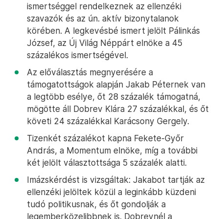
ismertséggel rendelkeznek az ellenzéki
szavazók és az ún. aktív bizonytalanok
körében. A legkevésbé ismert jelölt Pálinkás
József, az Új Világ Néppárt elnöke a 45
százalékos ismertségével.
Az előválasztás megnyerésére a
támogatottságok alapján Jakab Péternek van
a legtöbb esélye, őt 28 százalék támogatná,
mögötte áll Dobrev Klára 27 százalékkal, és őt
követi 24 százalékkal Karácsony Gergely.
Tizenkét százalékot kapna Fekete-Győr
András, a Momentum elnöke, míg a további
két jelölt választottsága 5 százalék alatti.
Imázskérdést is vizsgáltak: Jakabot tartják az
ellenzéki jelöltek közül a leginkább küzdeni
tudó politikusnak, és őt gondolják a
legemberközelibbnek is. Dobrevnél a