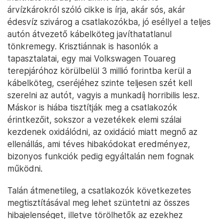
árvízkárokról szóló cikke is írja, akár sós, akár
édesvíz szivárog a csatlakozókba, jó eséllyel a teljes
autón átvezető kábelköteg javíthatatlanul
tönkremegy. Krisztiánnak is hasonlók a
tapasztalatai, egy mai Volkswagen Touareg
terepjáróhoz körülbelül 3 millió forintba kerül a
kábelköteg, cseréjéhez szinte teljesen szét kell
szerelni az autót, vagyis a munkadíj horribilis lesz.
Máskor is hiába tisztítják meg a csatlakozók
érintkezőit, sokszor a vezetékek elemi szálai
kezdenek oxidálódni, az oxidáció miatt megnő az
ellenállás, ami téves hibakódokat eredményez,
bizonyos funkciók pedig egyáltalán nem fognak
működni.
Talán átmenetileg, a csatlakozók következetes
megtisztításával meg lehet szüntetni az összes
hibajelenséget, illetve törölhetők az ezekhez