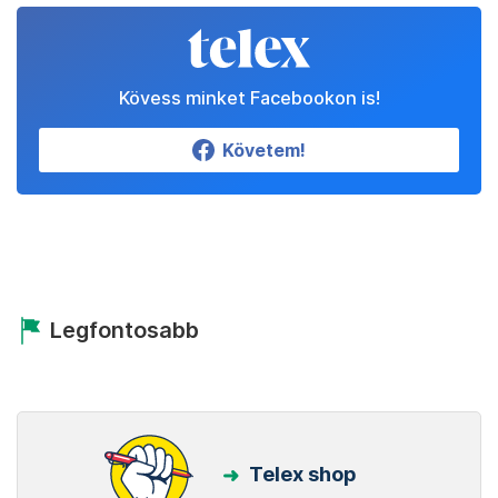
Kövess minket Facebookon is!
Követem!
Legfontosabb
Telex shop