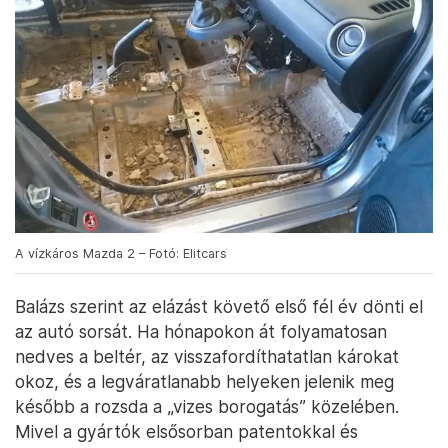
A vízkáros Mazda 2 – Fotó: Elitcars
Balázs szerint az elázást követő első fél év dönti el
az autó sorsát. Ha hónapokon át folyamatosan
nedves a beltér, az visszafordíthatatlan károkat
okoz, és a legváratlanabb helyeken jelenik meg
később a rozsda a „vizes borogatás” közelében.
Mivel a gyártók elsősorban patentokkal és