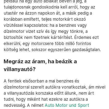
például ha egy autó ablakát beveri a jég, a
tulajdonosnak gondoskodnia kell arról, hogy az
utastér ne ázzon napokon át, a másik pedig a
korábban említett, teljes motorkárt okozó
vízütéssel kapcsolatos: ha a benzines vagy
dízelmotor vizet szív és így megy tönkre, a
biztosítók nem fizetnek kártérítést. Érdemes ezt
elkerülni, egy motorcsere több millió forintos
költség lehet, sokszor egyszerűen gazdaságtalan.
Megráz az áram, ha beázik a
villanyautó?
A fentiek elsősorban a mai benzines és
dízelmotorral szerelt autókra vonatkoztak, ám mivel
a villanyautózás korszaka előtt állunk, nem árt
tudni, hogy miként hat ezekre az autókra a
nedvesség. A német
Auto Motor und Sport