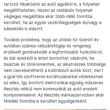
tartozó hibakódok az autó agyából is, a folyamat
megállíthatatlan, hiszen az oxidációs folyamat
végleges megállítása akár több millió forintba
kerülhet, ha az egyes vezérlőegységek és/vagy a
kábelezés is elázott.
További probléma, hogy az utóbbi tíz-tizenöt év
autóiban számos célszámítógép és rengeteg
érzékelő gondoskodik a legfontosabb funkciókról,
és bár ezekből is lehet bontottat vásárolni, ha
beáztak és tönkrementek, az alkatrészek többsége
nem csereberélhető a különböző autók közt, mert
a gyártók szoftveres korlátozásokkal védekeznek
ez ellen, így bontott elektronikai egység műszeres
illesztés nélkül nem kommunikál az autó eredeti
komponenseivel. Az illesztés márkaszervizben akár
félmillió forintba is kerülhet egységenként.