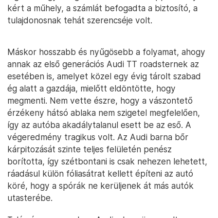
kért a műhely, a számlát befogadta a biztosító, a
tulajdonosnak tehát szerencséje volt.
Máskor hosszabb és nyűgösebb a folyamat, ahogy
annak az első generációs Audi TT roadsternek az
esetében is, amelyet közel egy évig tárolt szabad
ég alatt a gazdája, mielőtt eldöntötte, hogy
megmenti. Nem vette észre, hogy a vászontető
érzékeny hátsó ablaka nem szigetel megfelelően,
így az autóba akadálytalanul esett be az eső. A
végeredmény tragikus volt. Az Audi barna bőr
kárpitozását szinte teljes felületén penész
borította, így szétbontani is csak nehezen lehetett,
ráadásul külön fóliasátrat kellett építeni az autó
köré, hogy a spórák ne kerüljenek át más autók
utasterébe.