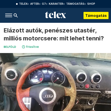
TELEX
AFTER
G7
KARAKTER
TÁMOGATÁS
SHOP
Támogatás
Elázott autók, penészes utastér,
milliós motorcsere: mit lehet tenni?
frissítve
BELFÖLD