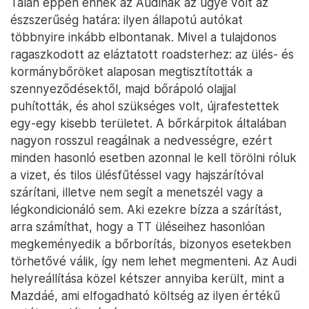
Talán éppen ennek az Audinak az ügye volt az
észszerűség határa: ilyen állapotú autókat
többnyire inkább elbontanak. Mivel a tulajdonos
ragaszkodott az eláztatott roadsterhez: az ülés- és
kormánybőröket alaposan megtisztították a
szennyeződésektől, majd bőrápoló olajjal
puhították, és ahol szükséges volt, újrafestettek
egy-egy kisebb területet. A bőrkárpitok általában
nagyon rosszul reagálnak a nedvességre, ezért
minden hasonló esetben azonnal le kell törölni róluk
a vizet, és tilos ülésfűtéssel vagy hajszárítóval
szárítani, illetve nem segít a menetszél vagy a
légkondicionáló sem. Aki ezekre bízza a szárítást,
arra számíthat, hogy a TT üléseihez hasonlóan
megkeményedik a bőrborítás, bizonyos esetekben
törhetővé válik, így nem lehet megmenteni. Az Audi
helyreállítása közel kétszer annyiba került, mint a
Mazdáé, ami elfogadható költség az ilyen értékű