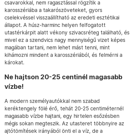
csavarokkal, nem ragasztással rögzítik a
karosszériába a takarószöveteket, gyors
cselekvéssel visszaállítható az eredeti esztétikai
állapot. A húsz-harminc helyen felfogatott
utastérkárpit alatt vékony szivacsréteg található, és
mivel ez a szendvics nagy mennyiségű vizet képes
magában tartani, nem lehet mást tenni, mint
kihámozni mindent a karosszériából, és felmérni a
károkat.
Ne hajtson 20-25 centinél magasabb
vízbe!
A modern személyautókkal nem szabad
keréktengely fölé érő, tehát 20-25 centiméternél
magasabb vízbe hajtani, egy hirtelen esőzésben
mégis sokan megteszik. Az utasteret többnyire az
ajtótömítések irányából önti el a víz, de a