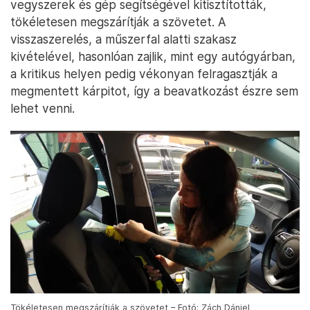
vegyszerek és gép segítségével kitisztították,
tökéletesen megszárítják a szövetet. A
visszaszerelés, a műszerfal alatti szakasz
kivételével, hasonlóan zajlik, mint egy autógyárban,
a kritikus helyen pedig vékonyan felragasztják a
megmentett kárpitot, így a beavatkozást észre sem
lehet venni.
Tökéletesen megszárítják a szövetet – Fotó: Zách Dániel