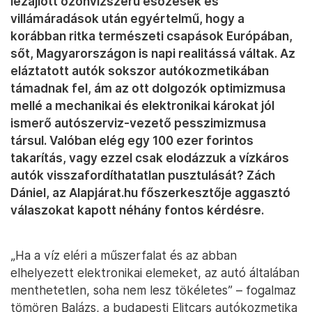
lezajlott özönvízszerű esőzések és
villámáradások után egyértelmű, hogy a
korábban ritka természeti csapások Európában,
sőt, Magyarországon is napi realitássá váltak. Az
eláztatott autók sokszor autókozmetikában
támadnak fel, ám az ott dolgozók optimizmusa
mellé a mechanikai és elektronikai károkat jól
ismerő autószerviz-vezető pesszimizmusa
társul. Valóban elég egy 100 ezer forintos
takarítás, vagy ezzel csak elodázzuk a vízkáros
autók visszafordíthatatlan pusztulását? Zách
Dániel, az Alapjárat.hu főszerkesztője aggasztó
válaszokat kapott néhány fontos kérdésre.
„Ha a víz eléri a műszerfalat és az abban
elhelyezett elektronikai elemeket, az autó általában
menthetetlen, soha nem lesz tökéletes” – fogalmaz
tömören Balázs, a budapesti Elitcars autókozmetika