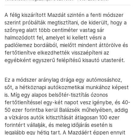
A félig kiszárított Mazdát szintén a fenti módszer
szerint próbálták megtisztítani, de kiderült, hogy a
szőnyeg alatt több centiméter vastag sár
halmozódott fel, amelyet ki kellett vésni a
padlólemez bordáiból, mielőtt mindent áttörölve és
fertőtlenítve elkezdhették visszaépíteni az
egyébként egyszerű felépítésű kisautó utasterét.
Ez a módszer aránylag drága egy autómosáshoz,
sőt, a hétköznapi autókozmetikai munkához képest
is. Míg egy alapos belsőtér-tisztítás ózonos
fertőtlenítéssel egy-két napot vesz igénybe, és 40-
50 ezer forintba kerül Balázsék műhelyében, addig
a vízkáros autók kitisztítását átlagosan 100 ezer
forintért vállalják, és meleg időjárás esetén is
legalább egy hétig tart. A Mazdáért éppen ennyit