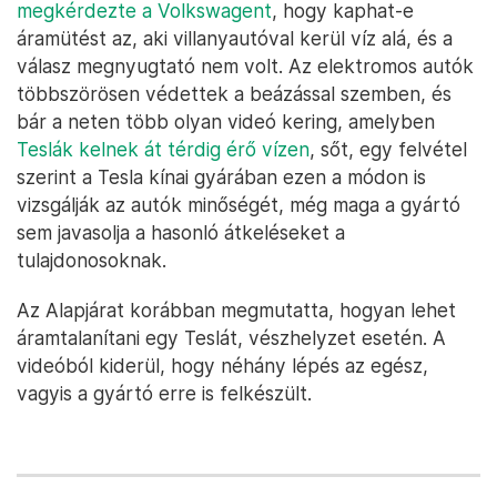
megkérdezte a Volkswagent
, hogy kaphat-e
áramütést az, aki villanyautóval kerül víz alá, és a
válasz megnyugtató nem volt. Az elektromos autók
többszörösen védettek a beázással szemben, és
bár a neten több olyan videó kering, amelyben
Teslák kelnek át térdig érő vízen
, sőt, egy felvétel
szerint a Tesla kínai gyárában ezen a módon is
vizsgálják az autók minőségét, még maga a gyártó
sem javasolja a hasonló átkeléseket a
tulajdonosoknak.
Az Alapjárat korábban megmutatta, hogyan lehet
áramtalanítani egy Teslát, vészhelyzet esetén. A
videóból kiderül, hogy néhány lépés az egész,
vagyis a gyártó erre is felkészült.