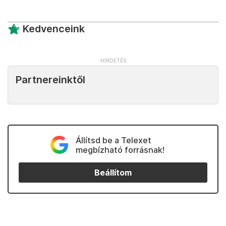
Kedvenceink
Partnereinktől
Állítsd be a Telexet
megbízható forrásnak!
Beállítom