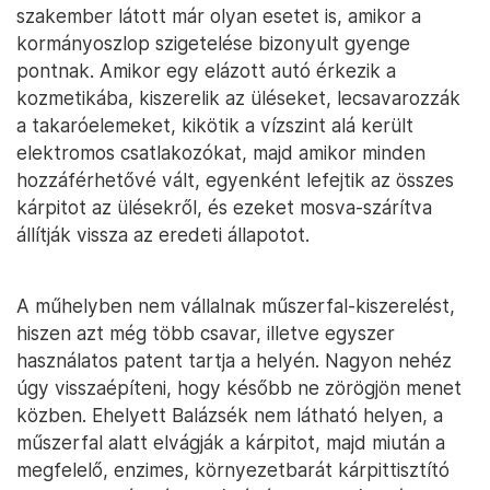
szakember látott már olyan esetet is, amikor a
kormányoszlop szigetelése bizonyult gyenge
pontnak. Amikor egy elázott autó érkezik a
kozmetikába, kiszerelik az üléseket, lecsavarozzák
a takaróelemeket, kikötik a vízszint alá került
elektromos csatlakozókat, majd amikor minden
hozzáférhetővé vált, egyenként lefejtik az összes
kárpitot az ülésekről, és ezeket mosva-szárítva
állítják vissza az eredeti állapotot.
A műhelyben nem vállalnak műszerfal-kiszerelést,
hiszen azt még több csavar, illetve egyszer
használatos patent tartja a helyén. Nagyon nehéz
úgy visszaépíteni, hogy később ne zörögjön menet
közben. Ehelyett Balázsék nem látható helyen, a
műszerfal alatt elvágják a kárpitot, majd miután a
megfelelő, enzimes, környezetbarát kárpittisztító