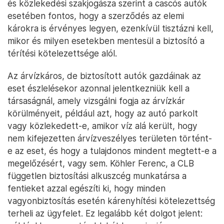
és közlekedési szakjogásza szerint a cascós autók
esetében fontos, hogy a szerződés az elemi
károkra is érvényes legyen, ezenkívül tisztázni kell,
mikor és milyen esetekben mentesül a biztosító a
térítési kötelezettsége alól.
Az árvízkáros, de biztosított autók gazdáinak az
eset észlelésekor azonnal jelentkezniük kell a
társaságnál, amely vizsgálni fogja az árvízkár
körülményeit, például azt, hogy az autó parkolt
vagy közlekedett-e, amikor víz alá került, hogy
nem kifejezetten árvízveszélyes területen történt-
e az eset, és hogy a tulajdonos mindent megtett-e a
megelőzésért, vagy sem. Köhler Ferenc, a CLB
független biztosítási alkuszcég munkatársa a
fentieket azzal egészíti ki, hogy minden
vagyonbiztosítás esetén kárenyhítési kötelezettség
terheli az ügyfelet. Ez legalább két dolgot jelent: