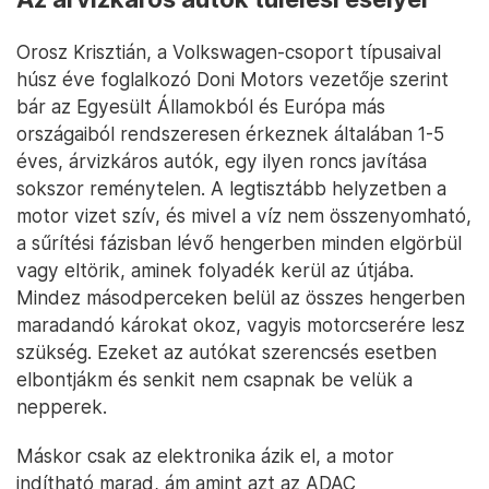
Orosz Krisztián, a Volkswagen-csoport típusaival
húsz éve foglalkozó Doni Motors vezetője szerint
bár az Egyesült Államokból és Európa más
országaiból rendszeresen érkeznek általában 1-5
éves, árvizkáros autók, egy ilyen roncs javítása
sokszor reménytelen. A legtisztább helyzetben a
motor vizet szív, és mivel a víz nem összenyomható,
a sűrítési fázisban lévő hengerben minden elgörbül
vagy eltörik, aminek folyadék kerül az útjába.
Mindez másodperceken belül az összes hengerben
maradandó károkat okoz, vagyis motorcserére lesz
szükség. Ezeket az autókat szerencsés esetben
elbontjákm és senkit nem csapnak be velük a
nepperek.
Máskor csak az elektronika ázik el, a motor
indítható marad, ám amint azt az ADAC