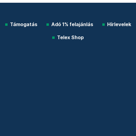
Támogatás
Adó 1% felajánlás
Hírlevelek
Telex Shop
© 2026 Telex.hu Zrt.
Impresszum
Etikai kódex
Átláthatóság
ÁSZF
Adatkezelési tájékoztató
Sütitájékoztató
Süti beállítások
Szabályzatok
Kommentelési szabályzat
Telex Sales