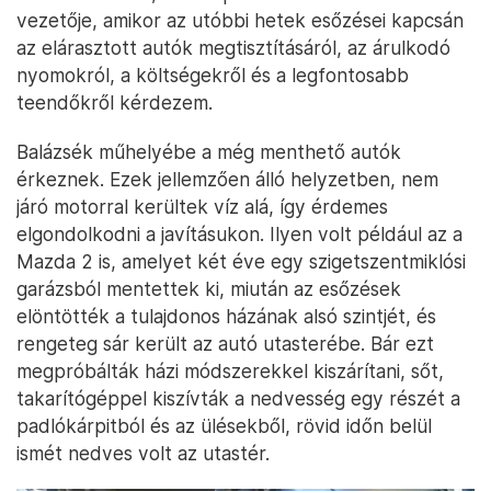
vezetője, amikor az utóbbi hetek esőzései kapcsán
az elárasztott autók megtisztításáról, az árulkodó
nyomokról, a költségekről és a legfontosabb
teendőkről kérdezem.
Balázsék műhelyébe a még menthető autók
érkeznek. Ezek jellemzően álló helyzetben, nem
járó motorral kerültek víz alá, így érdemes
elgondolkodni a javításukon. Ilyen volt például az a
Mazda 2 is, amelyet két éve egy szigetszentmiklósi
garázsból mentettek ki, miután az esőzések
elöntötték a tulajdonos házának alsó szintjét, és
rengeteg sár került az autó utasterébe. Bár ezt
megpróbálták házi módszerekkel kiszárítani, sőt,
takarítógéppel kiszívták a nedvesség egy részét a
padlókárpitból és az ülésekből, rövid időn belül
ismét nedves volt az utastér.