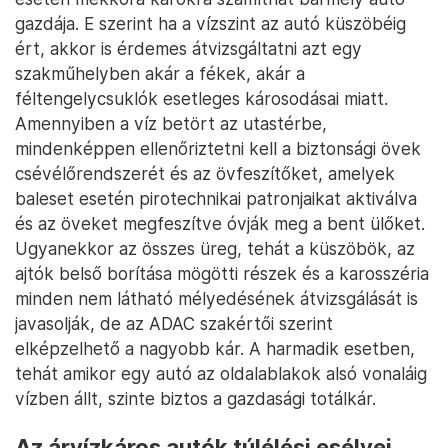
gazdája. E szerint ha a vízszint az autó küszöbéig
ért, akkor is érdemes átvizsgáltatni azt egy
szakműhelyben akár a fékek, akár a
féltengelycsuklók esetleges károsodásai miatt.
Amennyiben a víz betört az utastérbe,
mindenképpen ellenőriztetni kell a biztonsági övek
csévélőrendszerét és az övfeszítőket, amelyek
baleset esetén pirotechnikai patronjaikat aktiválva
és az öveket megfeszítve óvják meg a bent ülőket.
Ugyanekkor az összes üreg, tehát a küszöbök, az
ajtók belső borítása mögötti részek és a karosszéria
minden nem látható mélyedésének átvizsgálását is
javasolják, de az ADAC szakértői szerint
elképzelhető a nagyobb kár. A harmadik esetben,
tehát amikor egy autó az oldalablakok alsó vonaláig
vízben állt, szinte biztos a gazdasági totálkár.
Az árvízkáros autók túlélési esélyei