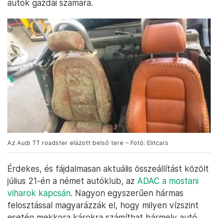
autók gazdái számára.
Az Audi TT roadster elázott belső tere – Fotó: Elitcars
Érdekes, és fájdalmasan aktuális összeállítást közölt
július 21-én a német autóklub, az
ADAC a mostani
viharok kapcsán
. Nagyon egyszerűen hármas
felosztással magyarázzák el, hogy milyen vízszint
esetén mekkora károkra számíthat bármely autó