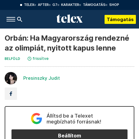
TELEX
AFTER
G7
KARAKTER
TÁMOGATÁS
SHOP
Támogatás
Orbán: Ha Magyarország rendezné
az olimpiát, nyitott kapus lenne
frissítve
BELFÖLD
Presinszky Judit
Állítsd be a Telexet
megbízható forrásnak!
Beállítom