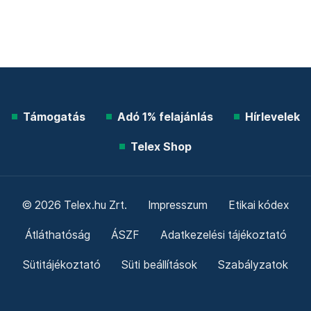
Támogatás
Adó 1% felajánlás
Hírlevelek
Telex Shop
© 2026 Telex.hu Zrt.
Impresszum
Etikai kódex
Átláthatóság
ÁSZF
Adatkezelési tájékoztató
Sütitájékoztató
Süti beállítások
Szabályzatok
Kommentelési szabályzat
Telex Sales