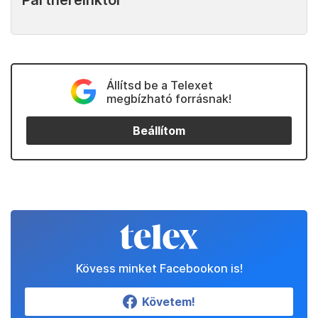
Partnereinktől
Állítsd be a Telexet
megbízható forrásnak!
Beállítom
Kövess minket Facebookon is!
Követem!