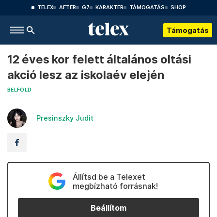
TELEX
AFTER
G7
KARAKTER
TÁMOGATÁS
SHOP
Támogatás
12 éves kor felett általános oltási
akció lesz az iskolaév elején
BELFÖLD
Presinszky Judit
Állítsd be a Telexet
megbízható forrásnak!
Beállítom