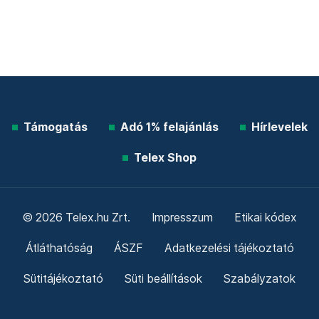
Támogatás
Adó 1% felajánlás
Hírlevelek
Telex Shop
© 2026 Telex.hu Zrt.
Impresszum
Etikai kódex
Átláthatóság
ÁSZF
Adatkezelési tájékoztató
Sütitájékoztató
Süti beállítások
Szabályzatok
Kommentelési szabályzat
Telex Sales