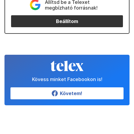
Állítsd be a Telexet
megbízható forrásnak!
Beállítom
Kövess minket Facebookon is!
Követem!