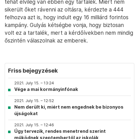
tehát elvileg van ebben egy tartalék. Miért nem
sikerült őket rávenni az oltásra, kérdezte a 444
felhozva azt is, hogy indult egy 16 milliárd forintos
kampány. Gulyás kétségbe vonja, hogy biztosan
volt ez a tartalék, mert a kérdőívekben nem mindig
őszintén válaszolnak az emberek.
Friss bejegyzések
2021. July 15. – 13:24
Vége a mai kormányinfónak
2021. July 15. – 12:52
Nem derült ki, miért nem engednek be bizonyos
újságokat
2021. July 15. – 12:46
Úgy tervezik, rendes menetrend szerint
működnek szeptembertől az iskolák