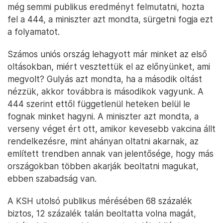
még semmi publikus eredményt felmutatni, hozta
fel a 444, a miniszter azt mondta, sürgetni fogja ezt
a folyamatot.
Számos uniós ország lehagyott már minket az első
oltásokban, miért vesztettük el az előnyünket, ami
megvolt? Gulyás azt mondta, ha a második oltást
nézzük, akkor továbbra is másodikok vagyunk. A
444 szerint ettől függetlenül heteken belül le
fognak minket hagyni. A miniszter azt mondta, a
verseny véget ért ott, amikor kevesebb vakcina állt
rendelkezésre, mint ahányan oltatni akarnak, az
említett trendben annak van jelentősége, hogy más
országokban többen akarják beoltatni magukat,
ebben szabadság van.
A KSH utolsó publikus mérésében 68 százalék
biztos, 12 százalék talán beoltatta volna magát,