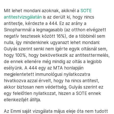
Mit lehet mondani azoknak, akiknél a
SOTE
antitestvizsgálatán
is az derült ki, hogy nincs
antitestje, kérdezte a 444. Ez az arány a
Sinopharmnál a legmagasabb (az otthon elvégzett
negatív tesztesek között 16%), de a többinél sem
nulla, így mindenkinek ugyanazt lehet mondani:
Gulyás szerint senki nem ígérte egyik oltásnál sem,
hogy 100%, hogy bekövetkezik az antitesttermelés,
de ennek ellenére még mindig az oltás a legjobb
esélyünk. A 444 egy az MTA honlapján
megjelentetett immunológusi nyilatkozatra
hivatkozva azzal érvelt, hogy ha nincs antitest,
akkor biztosan nem védettség, Gulyás szerint ez
egy felelőtlen nyilatkozat, hiszen a SOTE ennek
ellenkezőjét állítja.
Az Emmi saját vizsgálata május eleje óta nem tudott