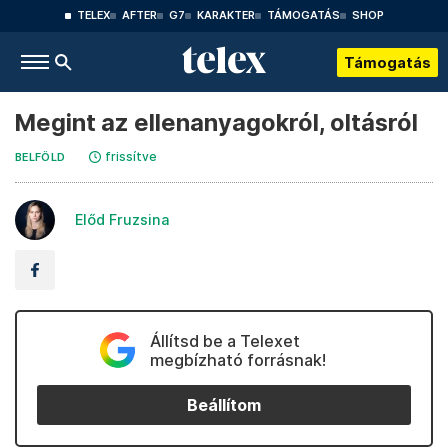
TELEX
AFTER
G7
KARAKTER
TÁMOGATÁS
SHOP
Támogatás
Megint az ellenanyagokról, oltásról
frissítve
BELFÖLD
Előd Fruzsina
Állítsd be a Telexet
megbízható forrásnak!
Beállítom