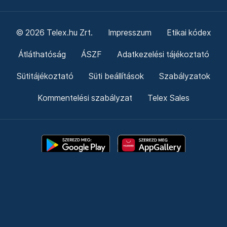
© 2026 Telex.hu Zrt.
Impresszum
Etikai kódex
Átláthatóság
ÁSZF
Adatkezelési tájékoztató
Sütitájékoztató
Süti beállítások
Szabályzatok
Kommentelési szabályzat
Telex Sales