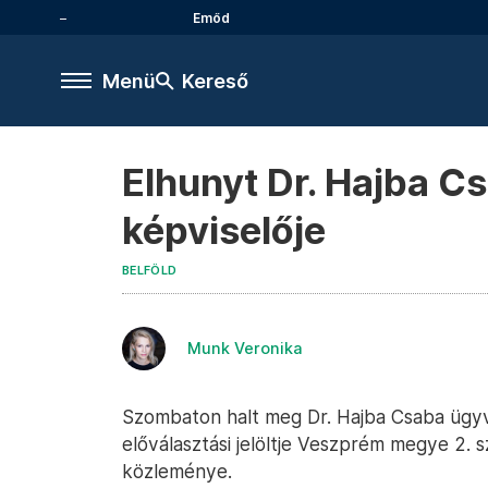
Emőd
Menü
Kereső
Elhunyt Dr. Hajba C
képviselője
BELFÖLD
Munk Veronika
Szombaton halt meg Dr. Hajba Csaba ügyv
előválasztási jelöltje Veszprém megye 2. 
közleménye.