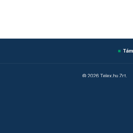
Tám
© 2026 Telex.hu Zrt.
Sütitájékoztató