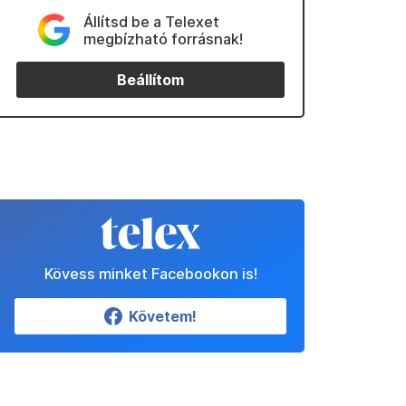
Állítsd be a Telexet
megbízható forrásnak!
Beállítom
Kövess minket Facebookon is!
Követem!