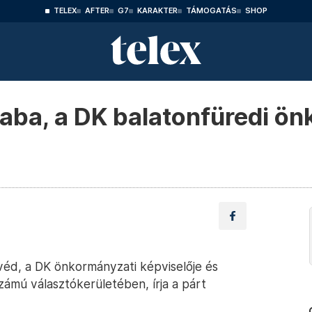
TELEX
AFTER
G7
KARAKTER
TÁMOGATÁS
SHOP
saba, a DK balatonfüredi ö
éd, a DK önkormányzati képviselője és
számú választókerületében, írja a párt