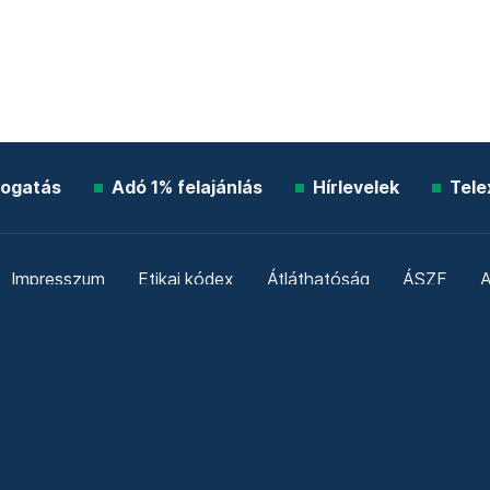
ogatás
Adó 1% felajánlás
Hírlevelek
Tele
Impresszum
Etikai kódex
Átláthatóság
ÁSZF
A
Süti beállítások
Szabályzatok
Kommentelési szabály