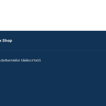
x Shop
datkezelési tájékoztató
zat
Telex Sales