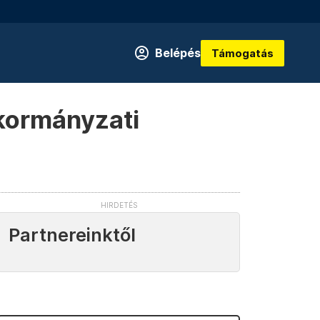
Belépés
Támogatás
nkormányzati
Partnereinktől