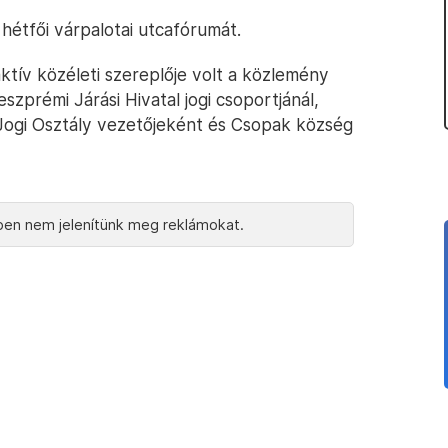
 hétfői várpalotai utcafórumát.
ktív közéleti szereplője volt a közlemény
szprémi Járási Hivatal jogi csoportjánál,
 Jogi Osztály vezetőjeként és Csopak község
en nem jelenítünk meg reklámokat.