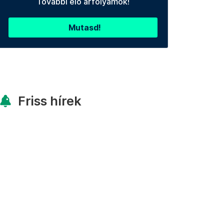
További élő árfolyamok!
Mutasd!
Friss hírek