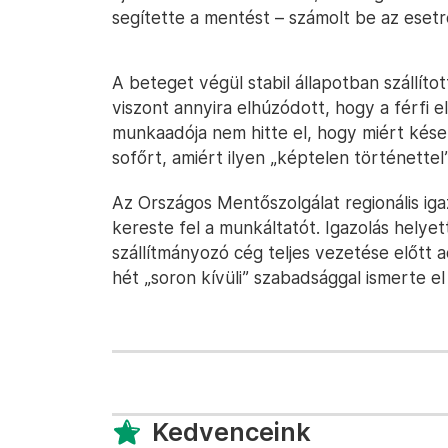
segítette a mentést – számolt be az eset
A beteget végül stabil állapotban szállít
viszont annyira elhúzódott, hogy a férfi 
munkaadója nem hitte el, hogy miért késett
sofőrt, amiért ilyen „képtelen történettel”
Az Országos Mentőszolgálat regionális ig
kereste fel a munkáltatót. Igazolás helyet
szállítmányozó cég teljes vezetése előtt a
hét „soron kívüli” szabadsággal ismerte el
Kedvenceink