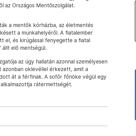
ről az Országos Mentőszolgálat.
ották a mentők kórházba, az életmentés
elkésett a munkahelyéről. A fiatalember
 el, és kirúgással fenyegette a fiatal
 állt elő mentségül.
azgatója az ügy hallatán azonnal személyesen
t azonban oklevéllel érkezett, amit a
dott át a férfinak. A sofőr főnöke végül egy
 alkalmazottja rátermettségét.