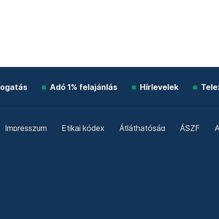
ogatás
Adó 1% felajánlás
Hírlevelek
Tele
Impresszum
Etikai kódex
Átláthatóság
ÁSZF
A
Süti beállítások
Szabályzatok
Kommentelési szabály