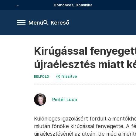
Domonkos, Dominika
Menü
Kereső
Kirúgással fenyeget
újraélesztés miatt k
frissítve
BELFÖLD
Pintér Luca
Különleges igazolásért fordult a mentőkh
miután főnöke kirúgással fenyegette. A fé
újraélesztésénél az utcán, de még a mentő