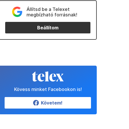
Állítsd be a Telexet
megbízható forrásnak!
Beállítom
Kövess minket Facebookon is!
Követem!