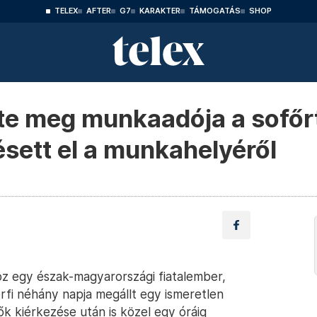
TELEX
AFTER
G7
KARAKTER
TÁMOGATÁS
SHOP
te meg munkaadója a sofőrt
ésett el a munkahelyéről
öz egy észak-magyarországi fiatalember,
rfi néhány napja megállt egy ismeretlen
k kiérkezése után is közel egy óráig