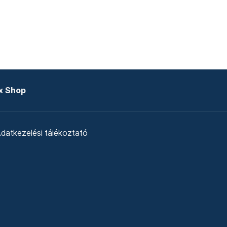
x Shop
datkezelési tájékoztató
zat
Telex Sales