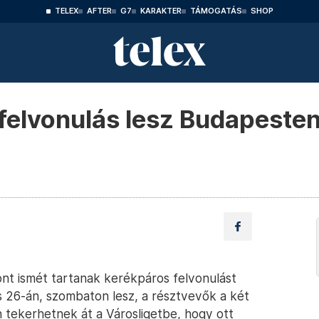
TELEX
AFTER
G7
KARAKTER
TÁMOGATÁS
SHOP
elvonulás lesz Budapesten
zont ismét tartanak kerékpáros felvonulást
s 26-án, szombaton lesz, a résztvevők a két
n tekerhetnek át a Városligetbe, hogy ott