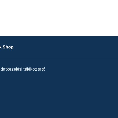
x Shop
datkezelési tájékoztató
zat
Telex Sales