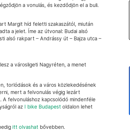
égződjön a vonulás, és kezdődjön el a buli.
rt Margit híd feletti szakaszától, miután
ta a jelet. Íme az útvonal: Budai alsó
sti alsó rakpart – Andrássy út – Bajza utca –
lesz a városligeti Nagyréten, a menet
en, torlódások és a város közlekedésének
rni, mert a felvonulás végig lezárt
ít. A felvonuláshoz kapcsolódó mindenféle
nyságról az
I bike Budapest
oldalon lehet
 pedig
itt olvashat
bővebben.