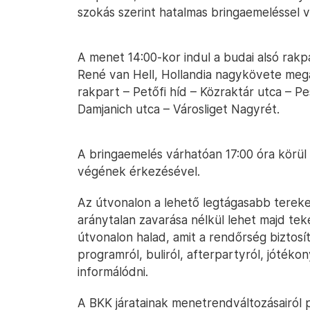
szokás szerint hatalmas bringaemeléssel v
A menet 14:00-kor indul a budai alsó rakpa
René van Hell, Hollandia nagykövete megad
rakpart – Petőfi híd – Közraktár utca – Pe
Damjanich utca – Városliget Nagyrét.
A bringaemelés várhatóan 17:00 óra körül 
végének érkezésével.
Az útvonalon a lehető legtágasabb terek
aránytalan zavarása nélkül lehet majd teke
útvonalon halad, amit a rendőrség biztos
programról, buliról, afterpartyról, jótéko
informálódni.
A BKK járatainak menetrendváltozásairól