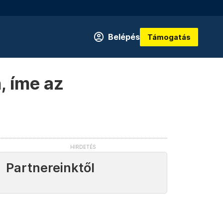
Belépés
Támogatás
, íme az
Partnereinktől