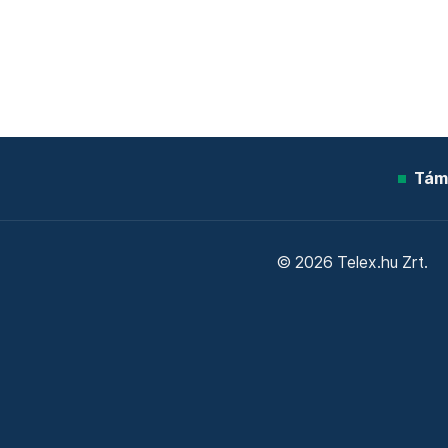
Tám
© 2026 Telex.hu Zrt.
Sütitájékoztató