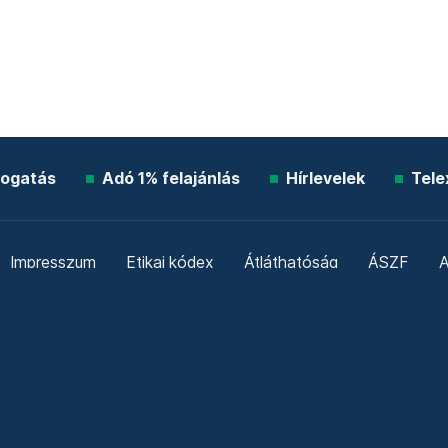
ogatás
Adó 1% felajánlás
Hírlevelek
Tele
Impresszum
Etikai kódex
Átláthatóság
ÁSZF
A
Süti beállítások
Szabályzatok
Kommentelési szabály