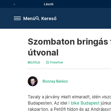
László
Menü
Kereső
Szombaton bringás f
útvonal
frissítve
BELFÖLD
Bozzay Balázs
Tavaly a járvány miatt elmaradt, idén vis
Budapesten. Az idei
I bike Budapest
júniu
rakparton, a Petőfi hídon és az Andrássy