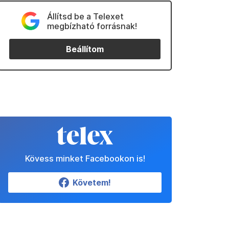
Állítsd be a Telexet
megbízható forrásnak!
Beállítom
Kövess minket Facebookon is!
Követem!