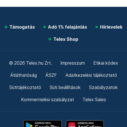
Támogatás
Adó 1% felajánlás
Hírlevelek
Telex Shop
© 2026 Telex.hu Zrt.
Impresszum
Etikai kódex
Átláthatóság
ÁSZF
Adatkezelési tájékoztató
Sütitájékoztató
Süti beállítások
Szabályzatok
Kommentelési szabályzat
Telex Sales