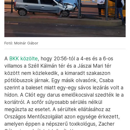
Fotó: Molnár Gábor
A
BKK közölte
, hogy 20:56-tól a 4-es és a 6-os
villamos a Széll Kálmán tér és a Jászai Mari tér
között nem közlekedik, a kimaradt szakaszon
pótlóbuszok járnak. Egy másik olvasónk, Csaba
szerint a baleset miatt egy-egy sávos lezárás volt a
hídon. A Cliót egy darus emelőkocsival szedték le a
korlátról. A sofőr súlyosabb sérülés nélkül
megúszta az esetet. A sérültek ellátásához az
Országos Mentőszolgálat azon egysége érkezett,
amelyen éppen a népszerű toxikológus, Zacher