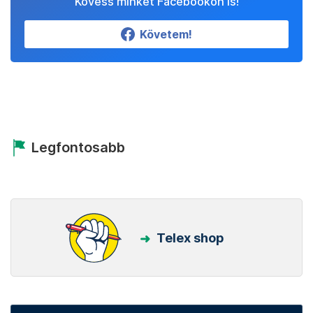
Kövess minket Facebookon is!
Követem!
Legfontosabb
Telex shop