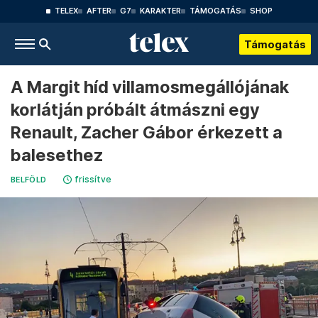
TELEX
AFTER
G7
KARAKTER
TÁMOGATÁS
SHOP
Támogatás
A Margit híd villamosmegállójának
korlátján próbált átmászni egy
Renault, Zacher Gábor érkezett a
balesethez
frissítve
BELFÖLD