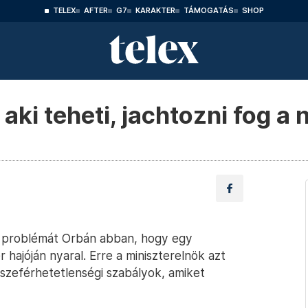
TELEX
AFTER
G7
KARAKTER
TÁMOGATÁS
SHOP
aki teheti, jachtozni fog a 
e problémát Orbán abban, hogy egy
 hajóján nyaral. Erre a miniszterelnök azt
zeférhetetlenségi szabályok, amiket