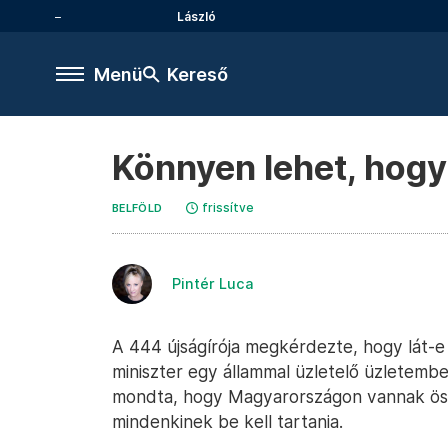
László
Menü
Kereső
Könnyen lehet, hogy 
frissítve
BELFÖLD
Pintér Luca
A 444 újságírója megkérdezte, hogy lát-
miniszter egy állammal üzletelő üzletember
mondta, hogy Magyarországon vannak öss
mindenkinek be kell tartania.