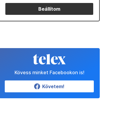
Beállítom
Kövess minket Facebookon is!
Követem!