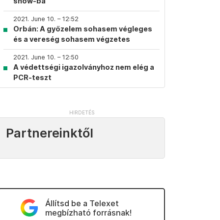
show-ba
2021. June 10. – 12:52
Orbán: A győzelem sohasem végleges
és a vereség sohasem végzetes
2021. June 10. – 12:50
A védettségi igazolványhoz nem elég a
PCR-teszt
Partnereinktől
Állítsd be a Telexet
megbízható forrásnak!