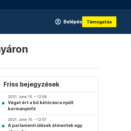
Belépés
Támogatás
nyáron
Friss bejegyzések
2021. June 10. – 12:58
Véget ért a bő kétórásra nyúlt
kormányinfó
2021. June 10. – 12:57
A parlamenti ülések átmentek egy