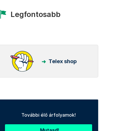
Legfontosabb
Telex shop
További élő árfolyamok!
Mutasd!