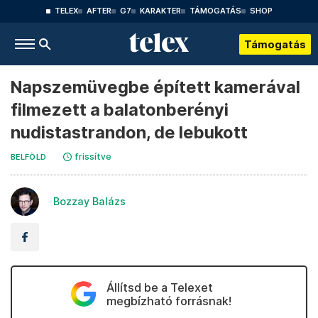
TELEX
AFTER
G7
KARAKTER
TÁMOGATÁS
SHOP
Támogatás
Napszemüvegbe épített kamerával
filmezett a balatonberényi
nudistastrandon, de lebukott
frissítve
BELFÖLD
Bozzay Balázs
Állítsd be a Telexet
megbízható forrásnak!