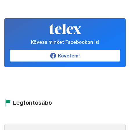
Kövess minket Facebookon is!
Követem!
Legfontosabb