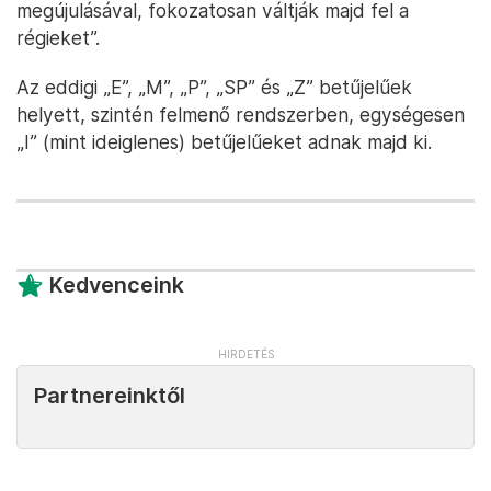
megújulásával, fokozatosan váltják majd fel a
régieket”.
Az eddigi „E”, „M”, „P”, „SP” és „Z” betűjelűek
helyett, szintén felmenő rendszerben, egységesen
„I” (mint ideiglenes) betűjelűeket adnak majd ki.
Kedvenceink
Partnereinktől