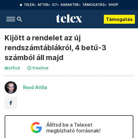
TELEX
AFTER
G7
KARAKTER
TÁMOGATÁS
SHOP
Támogatás
Kijött a rendelet az új
rendszámtáblákról, 4 betű-3
számból áll majd
frissítve
BELFÖLD
Rovó Attila
Állítsd be a Telexet
megbízható forrásnak!