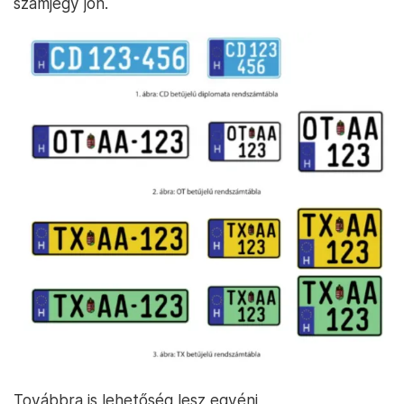
számjegy jön.
Továbbra is lehetőség lesz egyéni