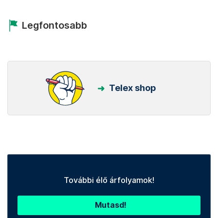
Legfontosabb
Telex shop
További élő árfolyamok!
Mutasd!