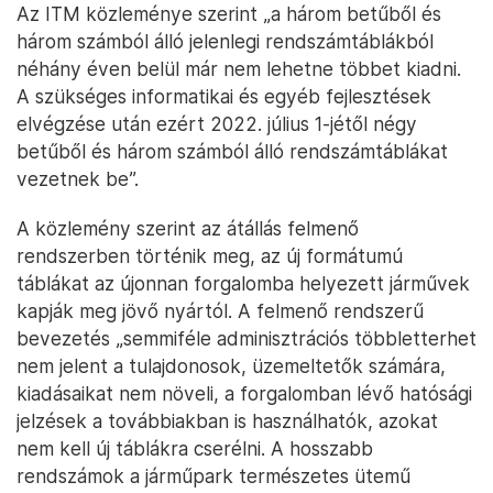
Az ITM közleménye szerint „a három betűből és
három számból álló jelenlegi rendszámtáblákból
néhány éven belül már nem lehetne többet kiadni.
A szükséges informatikai és egyéb fejlesztések
elvégzése után ezért 2022. július 1-jétől négy
betűből és három számból álló rendszámtáblákat
vezetnek be”.
A közlemény szerint az átállás felmenő
rendszerben történik meg, az új formátumú
táblákat az újonnan forgalomba helyezett járművek
kapják meg jövő nyártól. A felmenő rendszerű
bevezetés „semmiféle adminisztrációs többletterhet
nem jelent a tulajdonosok, üzemeltetők számára,
kiadásaikat nem növeli, a forgalomban lévő hatósági
jelzések a továbbiakban is használhatók, azokat
nem kell új táblákra cserélni. A hosszabb
rendszámok a járműpark természetes ütemű