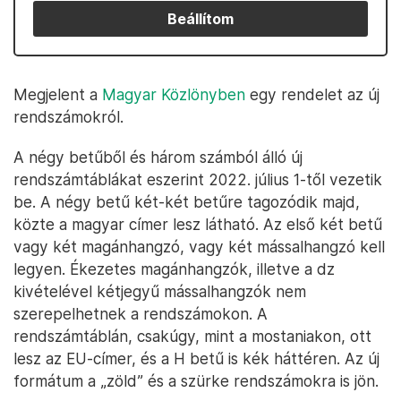
Beállítom
Megjelent a
Magyar Közlönyben
egy rendelet az új
rendszámokról.
A négy betűből és három számból álló új
rendszámtáblákat eszerint 2022. július 1-től vezetik
be. A négy betű két-két betűre tagozódik majd,
közte a magyar címer lesz látható. Az első két betű
vagy két magánhangzó, vagy két mássalhangzó kell
legyen. Ékezetes magánhangzók, illetve a dz
kivételével kétjegyű mássalhangzók nem
szerepelhetnek a rendszámokon. A
rendszámtáblán, csakúgy, mint a mostaniakon, ott
lesz az EU-címer, és a H betű is kék háttéren. Az új
formátum a „zöld” és a szürke rendszámokra is jön.