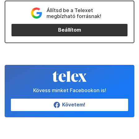
Állítsd be a Telexet
megbízható forrásnak!
Beállítom
Kövess minket Facebookon is!
Követem!