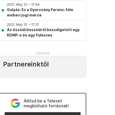
2021. May 31. – 17:24
Gulyás: Ez a Gyurcsány Ferenc-féle
emberi jogi mérce
2021. May 31. – 17:21
Az őszödi beszédről beszélgetett egy
KDNP-s és egy fideszes
Partnereinktől
Állítsd be a Telexet
megbízható forrásnak!