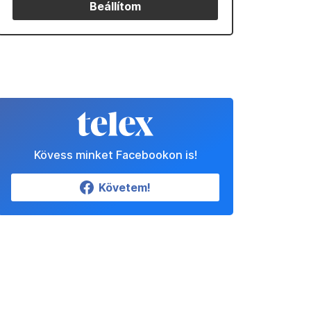
Beállítom
Kövess minket Facebookon is!
Követem!