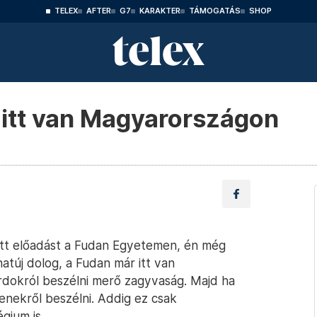
TELEX
AFTER
G7
KARAKTER
TÁMOGATÁS
SHOP
 itt van Magyarországon
tt előadást a Fudan Egyetemen, én még
túj dolog, a Fudan már itt van
rdokról beszélni merő zagyvaság. Majd ha
enekről beszélni. Addig ez csak
gium is.