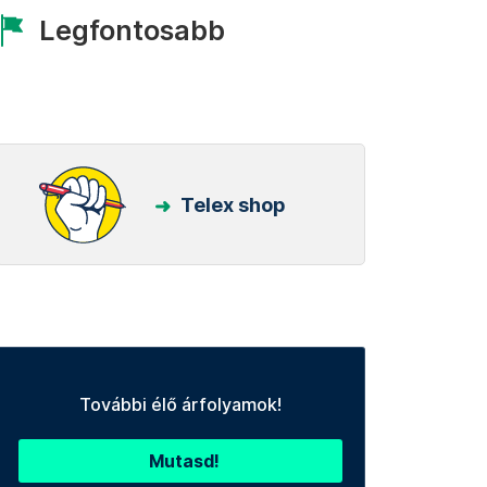
Legfontosabb
Telex shop
További élő árfolyamok!
Mutasd!