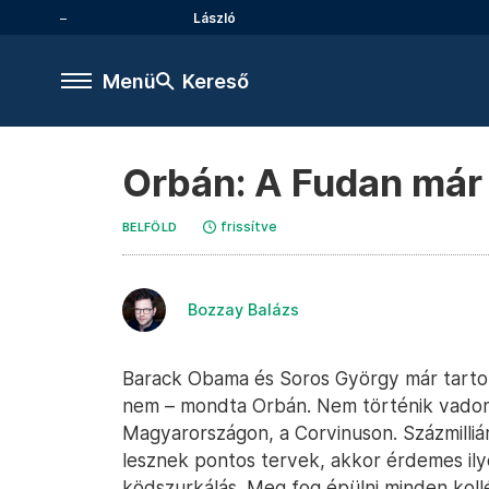
László
Menü
Kereső
Orbán: A Fudan már
frissítve
BELFÖLD
Bozzay Balázs
Barack Obama és Soros György már tarto
nem – mondta Orbán. Nem történik vadona
Magyarországon, a Corvinuson. Százmilliá
lesznek pontos tervek, akkor érdemes ily
ködszurkálás. Meg fog épülni minden kollé