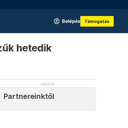
Belépés
Támogatás
zűk hetedik
Partnereinktől