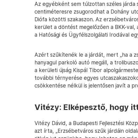
Az egyébként sem túlzottan széles járda
centiméteresre zsugorodhat a Dohány utca
Diófa közötti szakaszon. Az erzsébetvárosi
kerület a döntést megelőzően a BKK-val, 
a Hatósági és Ügyfélszolgálati Irodával e
Azért szűkítenék le a járdát, mert „ha a 
hanyagul parkoló autó megáll, a trolibusz
a kerületi újság Kispál Tibor alpolgármeste
további térnyerése egyes utcaszakaszoko
csökkentése nélkül is jelentősen javít a p
Vitézy: Elképesztő, hogy it
Vitézy Dávid, a Budapesti Fejlesztési Köz
azt írta, „Erzsébetváros szűk járdáin olda