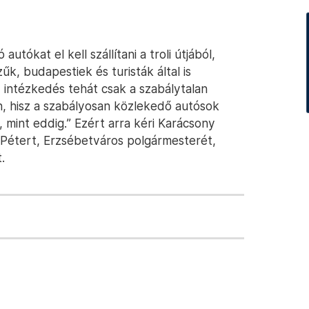
utókat el kell szállítani a troli útjából,
űk, budapestiek és turisták által is
 intézkedés tehát csak a szabálytalan
, hisz a szabályosan közlekedő autósok
mint eddig.” Ezért arra kéri Karácsony
 Pétert, Erzsébetváros polgármesterét,
.