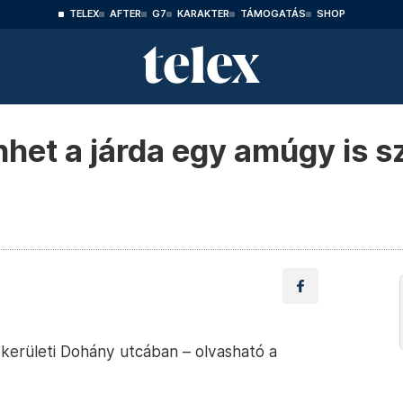
TELEX
AFTER
G7
KARAKTER
TÁMOGATÁS
SHOP
et a járda egy amúgy is s
kerületi Dohány utcában – olvasható a