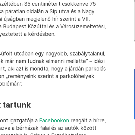
 széltében 35 centimétert csökkenve 75
 páratlan oldalán a Síp utca és a Nagy
 újságban megjelenő hír szerint a VII.
a Budapest Közúttal és a Városüzemeltetési,
gyeztetett a kérdésben.
zsúfolt utcában egy nagyobb, szabálytalanul,
ok már nem tudnak elmenni mellette” – idézi
rt, aki azt is mondta, hogy a járdán parkolás
n „reményeink szerint a parkolóhelyek
roblémán”.
t tartunk
pont igazgatója a
Facebookon
reagált a hírre,
lazva a bérházak falai és az autók között