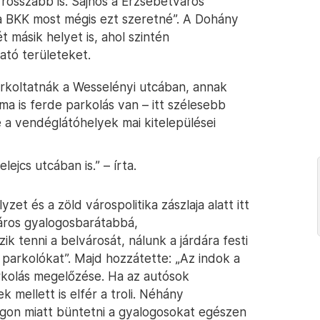
rosszabb is. Sajnos a Erzsébetváros
a BKK most mégis ezt szeretné”. A Dohány
t másik helyet is, ahol szintén
ató területeket.
arkoltatnák a Wesselényi utcában, annak
ma is ferde parkolás van – itt szélesebb
 a vendéglátóhelyek mai kitelepülései
ejcs utcában is.” – írta.
et és a zöld várospolitika zászlaja alatt itt
áros gyalogosbarátabbá,
 tenni a belvárosát, nálunk a járdára festi
arkolókat”. Majd hozzátette: „Az indok a
rkolás megelőzése. Ha az autósok
 mellett is elfér a troli. Néhány
urgon miatt büntetni a gyalogosokat egészen