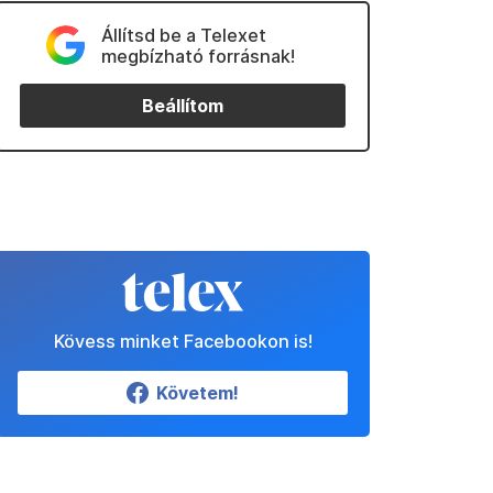
Állítsd be a Telexet
megbízható forrásnak!
Beállítom
Kövess minket Facebookon is!
Követem!