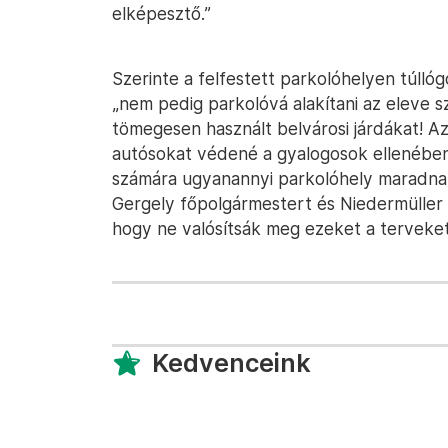
elképesztő.”
Szerinte a felfestett parkolóhelyen túllógó a
„nem pedig parkolóvá alakítani az eleve sz
tömegesen használt belvárosi járdákat! Az
autósokat védené a gyalogosok ellenében
számára ugyanannyi parkolóhely maradna, 
Gergely főpolgármestert és Niedermüller
hogy ne valósítsák meg ezeket a terveket
Kedvenceink