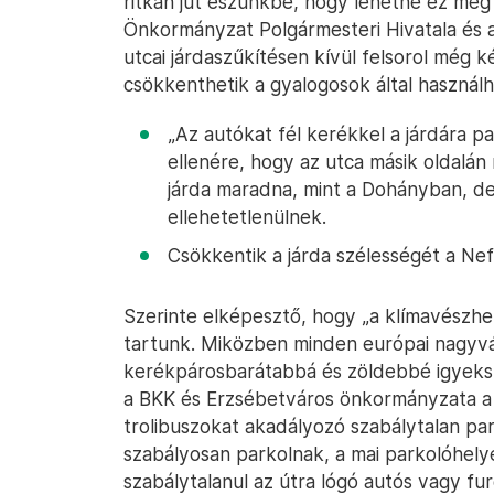
ritkán jut eszünkbe, hogy lehetne ez még 
Önkormányzat Polgármesteri Hivatala és 
utcai járdaszűkítésen kívül felsorol még ké
csökkenthetik a gyalogosok által használh
„Az autókat fél kerékkel a járdára p
ellenére, hogy az utca másik oldalán 
járda maradna, mint a Dohányban, de
ellehetetlenülnek.
Csökkentik a járda szélességét a Nefel
Szerinte elképesztő, hogy „a klímavészhelyz
tartunk. Miközben minden európai nagyv
kerékpárosbarátabbá és zöldebbé igyekszik
a BKK és Erzsébetváros önkormányzata a p
trolibuszokat akadályozó szabálytalan pa
szabályosan parkolnak, a mai parkolóhelyek
szabálytalanul az útra lógó autós vagy f