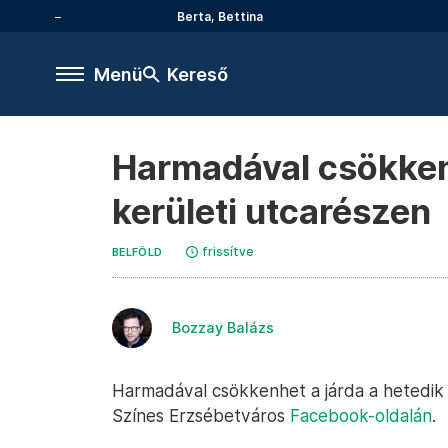
Berta, Bettina
Menü
Kereső
Harmadával csökkenh
kerületi utcarészen
frissítve
BELFÖLD
Bozzay Balázs
Harmadával csökkenhet a járda a hetedik 
Színes Erzsébetváros
Facebook-oldalán
.