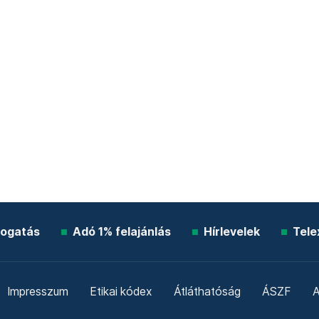
ogatás
Adó 1% felajánlás
Hírlevelek
Tele
Impresszum
Etikai kódex
Átláthatóság
ÁSZF
A