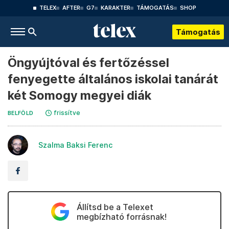
TELEX
AFTER
G7
KARAKTER
TÁMOGATÁS
SHOP
Támogatás
Öngyújtóval és fertőzéssel
fenyegette általános iskolai tanárát
két Somogy megyei diák
frissítve
BELFÖLD
Szalma Baksi Ferenc
Állítsd be a Telexet
megbízható forrásnak!