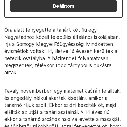
Beállítom
Óra alatt fenyegette a tanárt két fiú egy
Nagyatádhoz közeli település általános iskolájában,
írja a Somogy Megyei Főügyészség. Mindketten
évismétlők voltak, 14, illetve 16 évesen kerültek a
hetedik osztályba. A házirendet folyamatosan
megszegték, félévkor több tárgyból is bukásra
álltak.
Tavaly novemberben egy matematikaórán felálltak,
és engedély nélkül akartak kisétálni, amikor a
tanárnő rájuk szólt. Ekkor szidni kezdték őt, majd
elállták az útját a tanári asztalnál. A 14 éves fiú
ekkor a tanárnő arcához hajolva levette a maszkját,
és többször ráköhögött, azzal fenyegetve őt, hogy