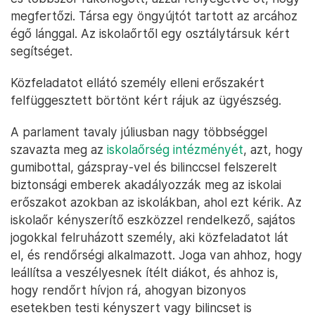
megfertőzi. Társa egy öngyújtót tartott az arcához
égő lánggal. Az iskolaőrtől egy osztálytársuk kért
segítséget.
Közfeladatot ellátó személy elleni erőszakért
felfüggesztett börtönt kért rájuk az ügyészség.
A parlament tavaly júliusban nagy többséggel
szavazta meg az
iskolaőrség intézményét
, azt, hogy
gumibottal, gázspray-vel és bilinccsel felszerelt
biztonsági emberek akadályozzák meg az iskolai
erőszakot azokban az iskolákban, ahol ezt kérik. Az
iskolaőr kényszerítő eszközzel rendelkező, sajátos
jogokkal felruházott személy, aki közfeladatot lát
el, és rendőrségi alkalmazott. Joga van ahhoz, hogy
leállítsa a veszélyesnek ítélt diákot, és ahhoz is,
hogy rendőrt hívjon rá, ahogyan bizonyos
esetekben testi kényszert vagy bilincset is