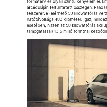
formaterv és olyan szintű kényelem és ki
árcéduláján feltüntetett összegen. Ráadá
felszerelve (elérhető 58 kilowattórás verz
hatótávolsága 483 kilométer. Igaz, mindez
esetében, hiszen az 58 kilowattórás akkupa
támogatással) 13,5 millió forintnál kezdődi