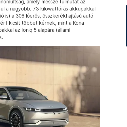
finomultság, amely messze túlmutat az
sul a nagyobb, 73 kilowattórás akkupakkal
ió is) a 306 lóerős, összkerékhajtású autó
ért kicsit többet kérnek, mint a Kona
kkal az Ioniq 5 alapára (állami
k.