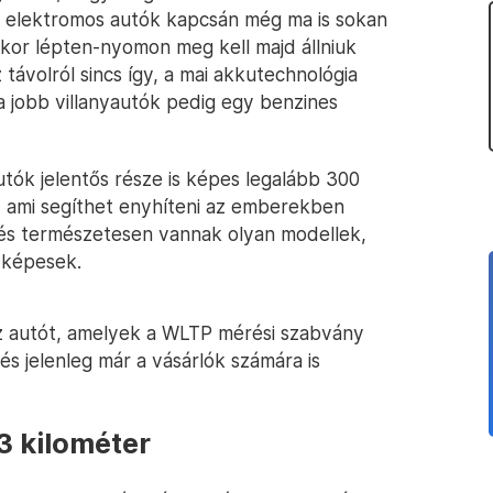
Az elektromos autók kapcsán még ma is sokan
akkor lépten-nyomon meg kell majd állniuk
 távolról sincs így, a mai akkutechnológia
 jobb villanyautók pedig egy benzines
utók jelentős része is képes legalább 300
l, ami segíthet enyhíteni az emberekben
 és természetesen vannak olyan modellek,
 képesek.
z autót, amelyek a WLTP mérési szabvány
s jelenleg már a vásárlók számára is
3 kilométer