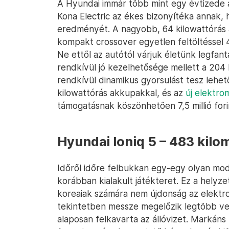
A Hyundai immár több mint egy évtizede a
Kona Electric az ékes bizonyítéka anna
eredményét. A nagyobb, 64 kilowattórás 
kompakt crossover egyetlen feltöltéssel 4
Ne ettől az autótól várjuk életünk legfan
rendkívül jó kezelhetősége mellett a 204
rendkívül dinamikus gyorsulást tesz lehet
kilowattórás akkupakkal, és az
új elektro
támogatásnak köszönhetően 7,5 millió forin
Hyundai Ioniq 5 – 483 kilo
Időről időre felbukkan egy-egy olyan mod
korábban kialakult játékteret. Ez a helyze
koreaiak számára nem újdonság az elektro
tekintetben messze megelőzik legtöbb vet
alaposan felkavarta az állóvizet. Markáns 