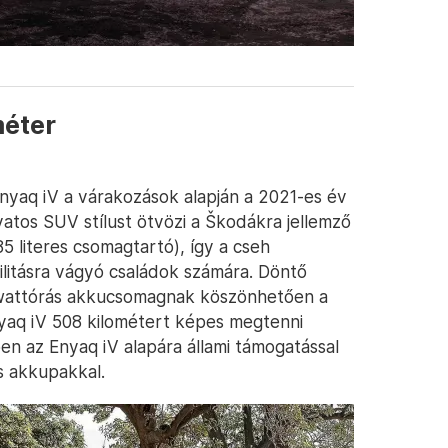
méter
nyaq iV a várakozások alapján a 2021-es év
vatos SUV stílust ötvözi a Škodákra jellemző
85 literes csomagtartó), így a cseh
bilitásra vágyó családok számára. Döntő
owattórás akkucsomagnak köszönhetően a
nyaq iV 508 kilométert képes megtenni
ben az Enyaq iV alapára állami támogatással
ás akkupakkal.