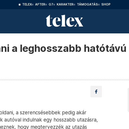
TELEX
AFTER
G7
KARAKTER
TÁMOGATÁS
SHOP
ni a leghosszabb hatótávú
eloldani, a szerencsésebbek pedig akár
ik autóval indulnak egy hosszabb utazásra,
égeznek, hogy megtervezzék az utazás