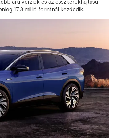
tőbb árú verziók és az összkerékhajtású
nleg 17,3 millió forintnál kezdődik.