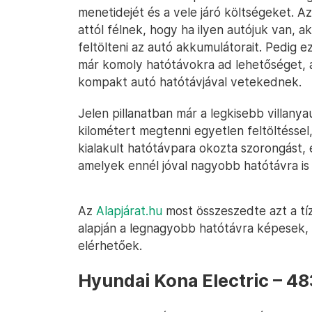
menetidejét és a vele járó költségeket. 
attól félnek, hogy ha ilyen autójuk van, 
feltölteni az autó akkumulátorait. Pedig ez
már komoly hatótávokra ad lehetőséget, a
kompakt autó hatótávjával vetekednek.
Jelen pillanatban már a legkisebb villanya
kilométert megtenni egyetlen feltöltésse
kialakult hatótávpara okozta szorongást,
amelyek ennél jóval nagyobb hatótávra is
Az
Alapjárat.hu
most összeszedte azt a tí
alapján a legnagyobb hatótávra képesek, é
elérhetőek.
Hyundai Kona Electric – 48