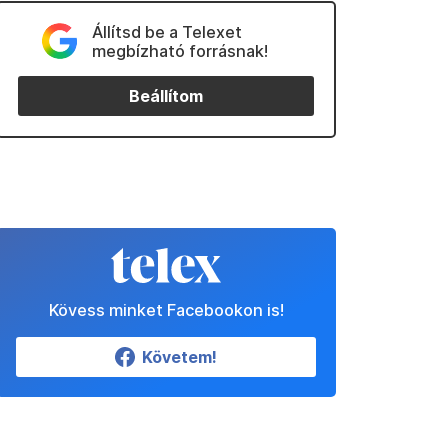
Állítsd be a Telexet
megbízható forrásnak!
Beállítom
Kövess minket Facebookon is!
Követem!