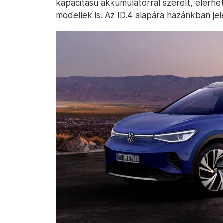
kapacitású akkumulátorral szerelt, elérhe
modellek is. Az ID.4 alapára hazánkban jele