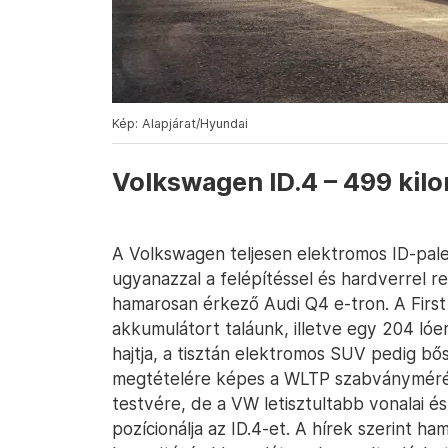
Kép: Alapjárat/Hyundai
Volkswagen ID.4 – 499 kil
A Volkswagen teljesen elektromos ID-palet
ugyanazzal a felépítéssel és hardverrel r
hamarosan érkező Audi Q4 e-tron. A First 
akkumulátort taláunk, illetve egy 204 lóe
hajtja, a tisztán elektromos SUV pedig b
megtételére képes a WLTP szabványmérés 
testvére, de a VW letisztultabb vonalai 
pozícionálja az ID.4-et. A hírek szerint 