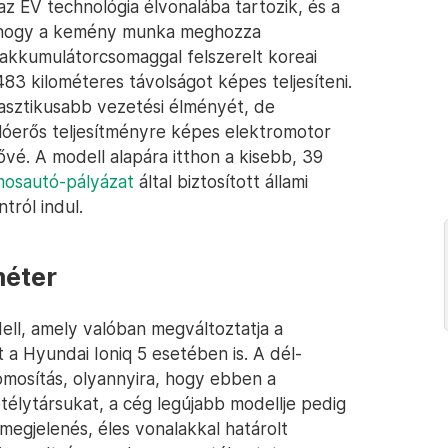
z EV technológia élvonalába tartozik, és a
k, hogy a kemény munka meghozza
akkumulátorcsomaggal felszerelt koreai
83 kilométeres távolságot képes teljesíteni.
tasztikusabb vezetési élményét, de
 lóerős teljesítményre képes elektromotor
ővé. A modell alapára itthon a kisebb, 39
mosautó-pályázat
által biztosított állami
tról indul.
méter
ell, amely valóban megváltoztatja a
t a Hyundai Ioniq 5 esetében is. A dél-
mosítás, olyannyira, hogy ebben a
élytársukat, a cég legújabb modellje pedig
megjelenés, éles vonalakkal határolt