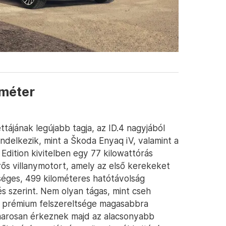
ométer
tájának legújabb tagja, az ID.4 nagyjából
endelkezik, mint a Škoda Enyaq iV, valamint a
Edition kivitelben egy 77 kilowattórás
rős villanymotort, amely az első kerekeket
őséges, 499 kilométeres hatótávolság
szerint. Nem olyan tágas, mint cseh
és prémium felszereltsége magasabbra
hamarosan érkeznek majd az alacsonyabb