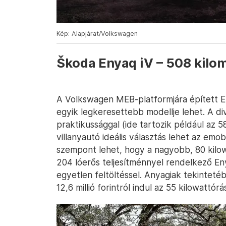
Kép: Alapjárat/Volkswagen
Škoda Enyaq iV – 508 kilo
A Volkswagen MEB-platformjára épített E
egyik legkeresettebb modellje lehet. A di
praktikussággal (ide tartozik például az 5
villanyautó ideális választás lehet az emo
szempont lehet, hogy a nagyobb, 80 kil
204 lóerős teljesítménnyel rendelkező E
egyetlen feltöltéssel. Anyagiak tekinteté
12,6 millió forintról indul az 55 kilowattór