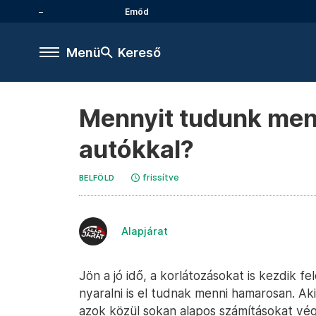
Emőd
Menü
Kereső
Mennyit tudunk men
autókkal?
frissítve
BELFÖLD
Alapjárat
Jön a jó idő, a korlátozásokat is kezdik f
nyaralni is el tudnak menni hamarosan. Ak
azok közül sokan alapos számításokat v