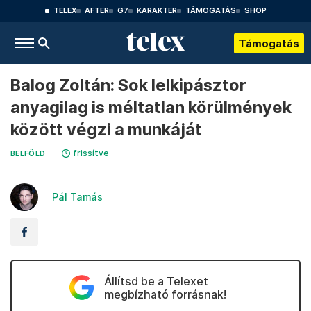
TELEX
AFTER
G7
KARAKTER
TÁMOGATÁS
SHOP
Támogatás
Balog Zoltán: Sok lelkipásztor
anyagilag is méltatlan körülmények
között végzi a munkáját
frissítve
BELFÖLD
Pál Tamás
Állítsd be a Telexet
megbízható forrásnak!