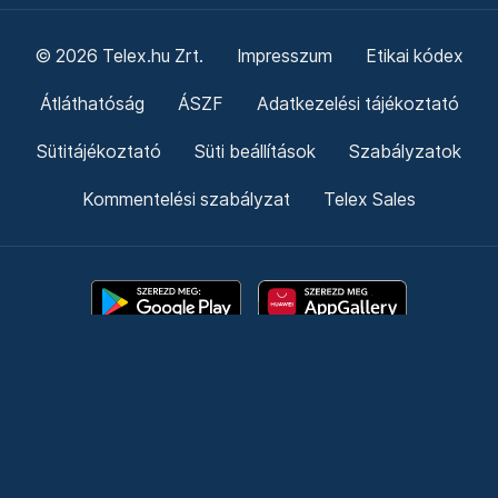
© 2026 Telex.hu Zrt.
Impresszum
Etikai kódex
Átláthatóság
ÁSZF
Adatkezelési tájékoztató
Sütitájékoztató
Süti beállítások
Szabályzatok
Kommentelési szabályzat
Telex Sales