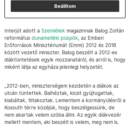
Beállítom
Interjút adott a
Szemlélek
magazinnak Balog Zoltán
református
dunamelléki püspök
, az Emberi
Erőforrások Minisztériumát (Emmi) 2012 és 2018
között vezető miniszter. Balog beszélt a 2012-es
diáktüntetések egyik mozzanatáról, és arról is, hogy
miként látja az egyháza jelenlegi helyzetét.
„2012-ben, miniszterségem kezdetén a diákok az
utcán tüntettek. Balhéztak, kicsit gyújtogattak,
kiabáltak, tiltakoztak. Lementem a kormányülésről a
Kossuth térre közéjük, hogy beszélgessünk, de
nem akartak velem szóba állni. Az egyik diákvezér
mellett mentem, aki beszélt is velem, meg nem is.