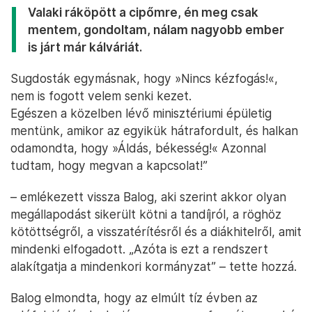
Valaki ráköpött a cipőmre, én meg csak
mentem, gondoltam, nálam nagyobb ember
is járt már kálváriát.
Sugdosták egymásnak, hogy »Nincs kézfogás!«️,
nem is fogott velem senki kezet.
Egészen a közelben lévő minisztériumi épületig
mentünk, amikor az egyikük hátrafordult, és halkan
odamondta, hogy »Áldás, békesség!«️ Azonnal
tudtam, hogy megvan a kapcsolat!”
– emlékezett vissza Balog, aki szerint akkor olyan
megállapodást sikerült kötni a tandíjról, a röghöz
kötöttségről, a visszatérítésről és a diákhitelről, amit
mindenki elfogadott. „Azóta is ezt a rendszert
alakítgatja a mindenkori kormányzat” – tette hozzá.
Balog elmondta, hogy az elmúlt tíz évben az