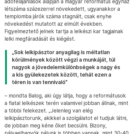
adófelajánlások alapján a magyar református egyház
létszáma százezerrel növekedett, ugyanakkor a
templomba járók száma stagnált, csak enyhe
növekedést mutatott az elmúlt években.
Figyelmeztető jelnek tartja a lelkészi kar tagjainak
lelki megfáradását és kiégést.
„Sok lelkipásztor anyagilag is méltatlan
körülmények között végzi a munkáját, túl
nagyok a jövedelemkülönbségek a nagy és
a kis gyülekezetek között, tehát ezen a
téren is van tennivaló”
– mondta Balog, aki úgy látja, hogy a reformátusok
a fiatal lelkészek terén valamivel jobban állnak, mint
a többi felekezet. „Jelenleg van elég
lelkipásztorunk, akikkel a szolgálatot el tudjuk látni,
de jobban meg kéne őket becsülni. Bizony,
pályaelhagyók nálunk is többen vannak, mint 30-40