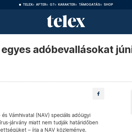
TELEX
AFTER
G7
KARAKTER
TÁMOGATÁS
SHOP
 egyes adóbevallásokat júni
és Vámhivatal (NAV) speciális adóügyi
vírus-járvány miatt nem tudják határidőben
ezettségüket – írja a NAV közleménye.