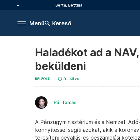
Berta, Bettina
Menü
Kereső
Haladékot ad a NAV,
beküldeni
frissítve
BELFÖLD
Pál Tamás
A Pénzügyminisztérium és a Nemzeti Adó- 
könnyítéssel segíti azokat, akik a korona
teljesíteni bevallási és beszámolási kötel