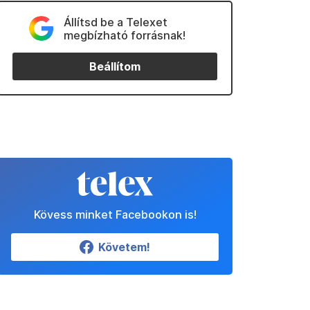
Állítsd be a Telexet
megbízható forrásnak!
Beállítom
Kövess minket Facebookon is!
Követem!