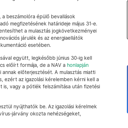
, a beszámolóra épülő bevallások
adó megfizetésének határideje május 31-e.
mentesíthet a mulasztás jogkövetkezményei
innovációs járulék és az energiaellátók
okumentáció esetében.
sával együtt, legkésőbb június 30-ig kell
ncs előírt formája, de a NAV a
honlapján
i annak előterjesztését. A mulasztás miatti
, ezért az igazolási kérelemben kérni kell a
 is, vagy a pótlék felszámítása után fizetési
sztül nyújthatók be. Az igazolási kérelmek
avírus-járvány okozta nehézségeket,