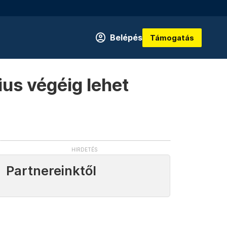
Belépés
Támogatás
us végéig lehet
Partnereinktől