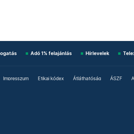
ogatás
Adó 1% felajánlás
Hírlevelek
Tele
Impresszum
Etikai kódex
Átláthatóság
ÁSZF
A
Süti beállítások
Szabályzatok
Kommentelési szabály