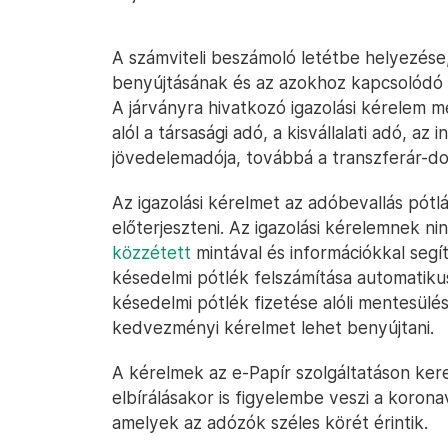
A számviteli beszámoló letétbe helyezése
benyújtásának és az azokhoz kapcsolódó 
A járványra hivatkozó igazolási kérelem 
alól a társasági adó, a kisvállalati adó, az 
jövedelemadója, továbbá a transzferár-d
Az igazolási kérelmet az adóbevallás pótlá
előterjeszteni. Az igazolási kérelemnek ni
közzétett
mintával és információkkal segít
késedelmi pótlék felszámítása automatikus
késedelmi pótlék fizetése alóli mentesülést
kedvezményi kérelmet lehet benyújtani.
A kérelmek az e-Papír szolgáltatáson kere
elbírálásakor is figyelembe veszi a koron
amelyek az adózók széles körét érintik.