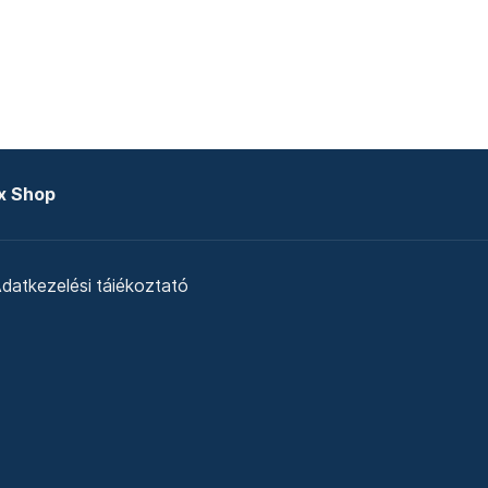
x Shop
datkezelési tájékoztató
zat
Telex Sales