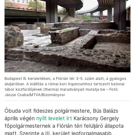
Budapest III. kerületében, a Flórián tér 3-5. szám alatt, a gyalogos
aluljáróban. A kiállítás a római kori Aquincumhoz tartozott katonai
tábor közfürdőjének (therma) maradványait mutatja be – Fotó:
Jászai Csaba/MTVA/Bizományosi
Óbuda volt fideszes polgármestere, Bús Balázs
április végén
nyílt levelet írt
Karácsony Gergely
főpolgármesternek a Flórián téri felüljáró állapota
miatt. Szerinte a III. kerület legforgalmasabb