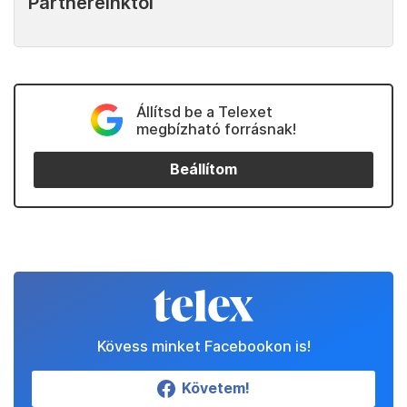
Partnereinktől
Állítsd be a Telexet
megbízható forrásnak!
Beállítom
Kövess minket Facebookon is!
Követem!