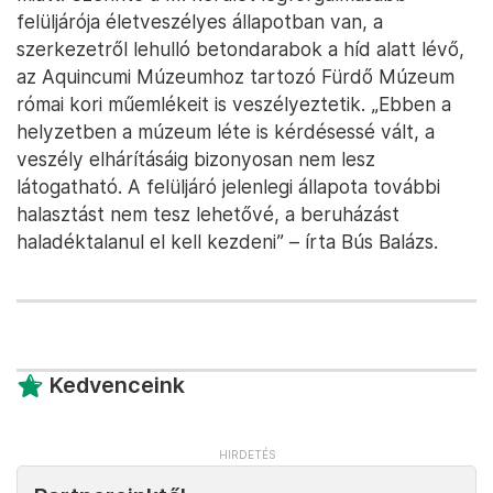
felüljárója életveszélyes állapotban van, a
szerkezetről lehulló betondarabok a híd alatt lévő,
az Aquincumi Múzeumhoz tartozó Fürdő Múzeum
római kori műemlékeit is veszélyeztetik. „Ebben a
helyzetben a múzeum léte is kérdésessé vált, a
veszély elhárításáig bizonyosan nem lesz
látogatható. A felüljáró jelenlegi állapota további
halasztást nem tesz lehetővé, a beruházást
haladéktalanul el kell kezdeni” – írta Bús Balázs.
Kedvenceink