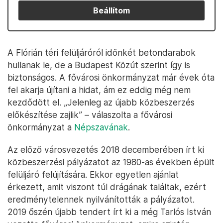
Beállítom
A Flórián téri felüljáróról időnkét betondarabok
hullanak le, de a Budapest Közút szerint így is
biztonságos. A fővárosi önkormányzat már évek óta
fel akarja újítani a hidat, ám ez eddig még nem
kezdődött el. „Jelenleg az újabb közbeszerzés
előkészítése zajlik” – válaszolta a fővárosi
önkormányzat a
Népszavának
.
Az előző városvezetés 2018 decemberében írt ki
közbeszerzési pályázatot az 1980-as években épült
felüljáró felújítására. Ekkor egyetlen ajánlat
érkezett, amit viszont túl drágának találtak, ezért
eredménytelennek nyilvánították a pályázatot.
2019 őszén újabb tendert írt ki a még Tarlós István