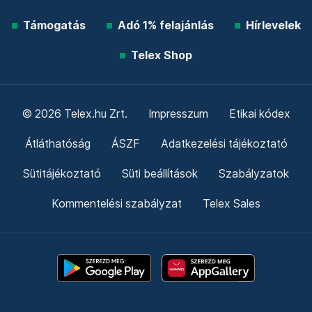
Támogatás
Adó 1% felajánlás
Hírlevelek
Telex Shop
© 2026 Telex.hu Zrt.
Impresszum
Etikai kódex
Átláthatóság
ÁSZF
Adatkezelési tájékoztató
Sütitájékoztató
Süti beállítások
Szabályzatok
Kommentelési szabályzat
Telex Sales