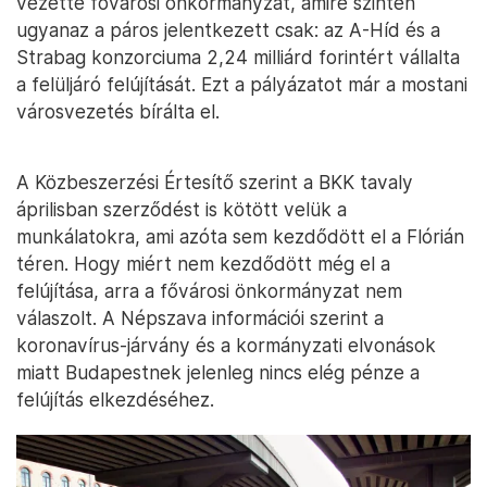
vezette fővárosi önkormányzat, amire szintén
ugyanaz a páros jelentkezett csak: az A-Híd és a
Strabag konzorciuma 2,24 milliárd forintért vállalta
a felüljáró felújítását. Ezt a pályázatot már a mostani
városvezetés bírálta el.
A Közbeszerzési Értesítő szerint a BKK tavaly
áprilisban szerződést is kötött velük a
munkálatokra, ami azóta sem kezdődött el a Flórián
téren. Hogy miért nem kezdődött még el a
felújítása, arra a fővárosi önkormányzat nem
válaszolt. A Népszava információi szerint a
koronavírus-járvány és a kormányzati elvonások
miatt Budapestnek jelenleg nincs elég pénze a
felújítás elkezdéséhez.