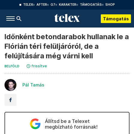
TELEX
AFTER
G7
KARAKTER
TÁMOGATÁS
SHOP
Támogatás
Időnként betondarabok hullanak le a
Flórián téri felüljáróról, de a
felújítására még várni kell
frissítve
BELFÖLD
Pál Tamás
Állítsd be a Telexet
megbízható forrásnak!