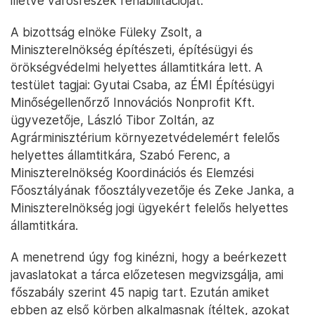
illetve városrészek rehabilitációját.
A bizottság elnöke Füleky Zsolt, a
Miniszterelnökség építészeti, építésügyi és
örökségvédelmi helyettes államtitkára lett. A
testület tagjai: Gyutai Csaba, az ÉMI Építésügyi
Minőségellenőrző Innovációs Nonprofit Kft.
ügyvezetője, László Tibor Zoltán, az
Agrárminisztérium környezetvédelemért felelős
helyettes államtitkára, Szabó Ferenc, a
Miniszterelnökség Koordinációs és Elemzési
Főosztályának főosztályvezetője és Zeke Janka, a
Miniszterelnökség jogi ügyekért felelős helyettes
államtitkára.
A menetrend úgy fog kinézni, hogy a beérkezett
javaslatokat a tárca előzetesen megvizsgálja, ami
főszabály szerint 45 napig tart. Ezután amiket
ebben az első körben alkalmasnak ítéltek, azokat