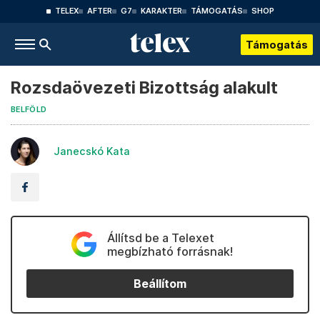
TELEX
AFTER
G7
KARAKTER
TÁMOGATÁS
SHOP
Támogatás
Rozsdaövezeti Bizottság alakult
BELFÖLD
Janecskó Kata
Állítsd be a Telexet
megbízható forrásnak!
Beállítom