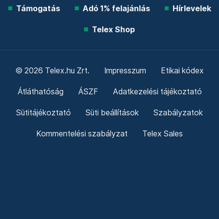
Támogatás
Adó 1% felajánlás
Hírlevelek
Telex Shop
© 2026 Telex.hu Zrt.
Impresszum
Etikai kódex
Átláthatóság
ÁSZF
Adatkezelési tájékoztató
Sütitájékoztató
Süti beállítások
Szabályzatok
Kommentelési szabályzat
Telex Sales