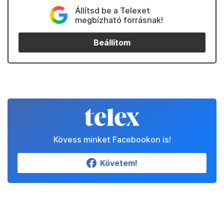
Állítsd be a Telexet
megbízható forrásnak!
Beállítom
Kövess minket Facebookon is!
Követem!