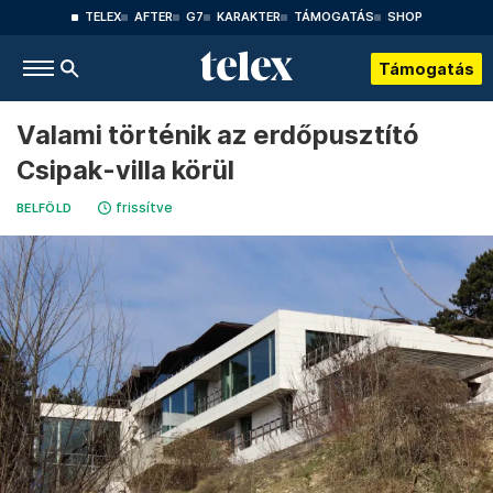
TELEX
AFTER
G7
KARAKTER
TÁMOGATÁS
SHOP
Támogatás
Valami történik az erdőpusztító
Csipak-villa körül
frissítve
BELFÖLD