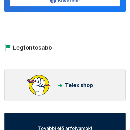
Követem!
Legfontosabb
Telex shop
További élő árfolyamok!