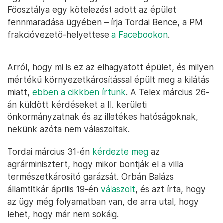
Főosztálya egy kötelezést adott az épület
fennmaradása ügyében – írja Tordai Bence, a PM
frakcióvezető-helyettese
a Facebookon
.
Arról, hogy mi is ez az elhagyatott épület, és milyen
mértékű környezetkárosítással épült meg a kilátás
miatt,
ebben a cikkben írtunk
. A Telex március 26-
án küldött kérdéseket a II. kerületi
önkormányzatnak és az illetékes hatóságoknak,
nekünk azóta nem válaszoltak.
Tordai március 31-én
kérdezte meg
az
agrárminisztert, hogy mikor bontják el a villa
természetkárosító garázsát. Orbán Balázs
államtitkár április 19-én
válaszolt
, és azt írta, hogy
az ügy még folyamatban van, de arra utal, hogy
lehet, hogy már nem sokáig.