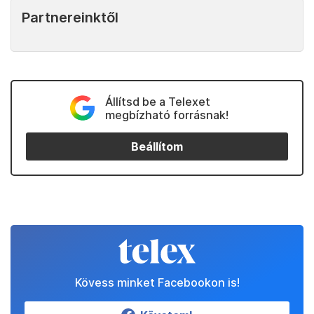
Partnereinktől
Állítsd be a Telexet
megbízható forrásnak!
Beállítom
Kövess minket Facebookon is!