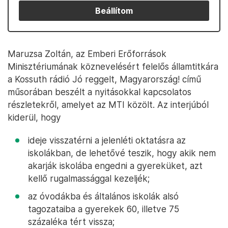
Beállítom
Maruzsa Zoltán, az Emberi Erőforrások
Minisztériumának köznevelésért felelős államtitkára
a Kossuth rádió Jó reggelt, Magyarország! című
műsorában beszélt a nyitásokkal kapcsolatos
részletekről, amelyet az MTI közölt. Az interjúból
kiderül, hogy
ideje visszatérni a jelenléti oktatásra az
iskolákban, de lehetővé teszik, hogy akik nem
akarják iskolába engedni a gyereküket, azt
kellő rugalmassággal kezeljék;
az óvodákba és általános iskolák alsó
tagozataiba a gyerekek 60, illetve 75
százaléka tért vissza;