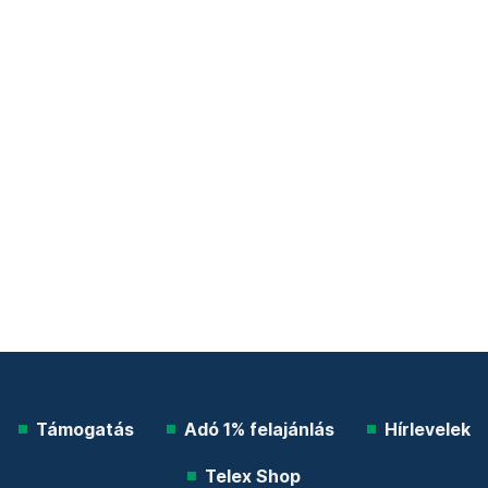
Támogatás
Adó 1% felajánlás
Hírlevelek
Telex Shop