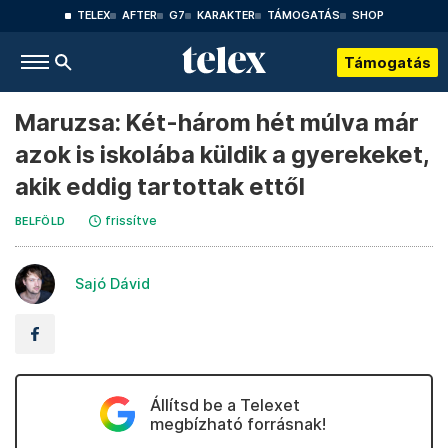
TELEX
AFTER
G7
KARAKTER
TÁMOGATÁS
SHOP
Támogatás
Maruzsa: Két-három hét múlva már
azok is iskolába küldik a gyerekeket,
akik eddig tartottak ettől
frissítve
BELFÖLD
Sajó Dávid
Állítsd be a Telexet
megbízható forrásnak!