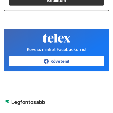
Beállítom
Kövess minket Facebookon is!
Követem!
Legfontosabb