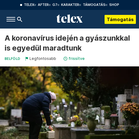
TELEX
AFTER
G7
KARAKTER
TÁMOGATÁS
SHOP
Támogatás
A koronavírus idején a gyászunkkal
is egyedül maradtunk
Legfontosabb
frissítve
BELFÖLD