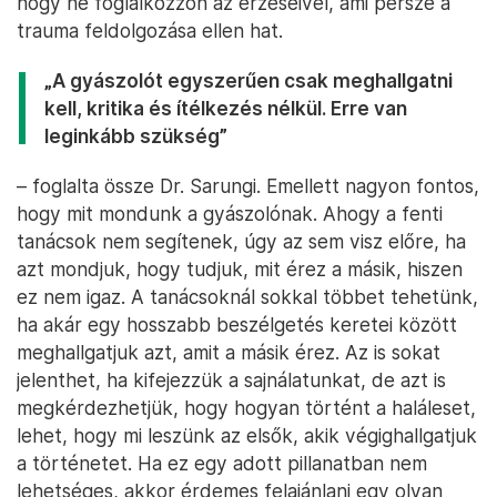
hogy ne foglalkozzon az érzéseivel, ami persze a
trauma feldolgozása ellen hat.
„A gyászolót egyszerűen csak meghallgatni
kell, kritika és ítélkezés nélkül. Erre van
leginkább szükség”
– foglalta össze Dr. Sarungi. Emellett nagyon fontos,
hogy mit mondunk a gyászolónak. Ahogy a fenti
tanácsok nem segítenek, úgy az sem visz előre, ha
azt mondjuk, hogy tudjuk, mit érez a másik, hiszen
ez nem igaz. A tanácsoknál sokkal többet tehetünk,
ha akár egy hosszabb beszélgetés keretei között
meghallgatjuk azt, amit a másik érez. Az is sokat
jelenthet, ha kifejezzük a sajnálatunkat, de azt is
megkérdezhetjük, hogy hogyan történt a haláleset,
lehet, hogy mi leszünk az elsők, akik végighallgatjuk
a történetet. Ha ez egy adott pillanatban nem
lehetséges, akkor érdemes felajánlani egy olyan