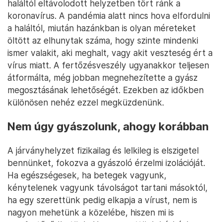
haláltól eltávolodott helyzetben tört ránk a
koronavírus. A pandémia alatt nincs hova elfordulni
a haláltól, miután hazánkban is olyan méreteket
öltött az elhunytak száma, hogy szinte mindenki
ismer valakit, aki meghalt, vagy akit veszteség ért a
vírus miatt. A fertőzésveszély ugyanakkor teljesen
átformálta, még jobban megnehezítette a gyász
megosztásának lehetőségét. Ezekben az időkben
különösen nehéz ezzel megküzdenünk.
Nem úgy gyászolunk, ahogy korábban
A járványhelyzet fizikailag és lelkileg is elszigetel
bennünket, fokozva a gyászoló érzelmi izolációját.
Ha egészségesek, ha betegek vagyunk,
kénytelenek vagyunk távolságot tartani másoktól,
ha egy szerettünk pedig elkapja a vírust, nem is
nagyon mehetünk a közelébe, hiszen mi is