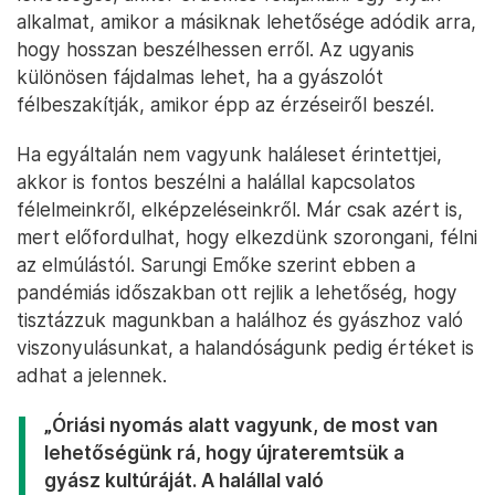
alkalmat, amikor a másiknak lehetősége adódik arra,
hogy hosszan beszélhessen erről. Az ugyanis
különösen fájdalmas lehet, ha a gyászolót
félbeszakítják, amikor épp az érzéseiről beszél.
Ha egyáltalán nem vagyunk haláleset érintettjei,
akkor is fontos beszélni a halállal kapcsolatos
félelmeinkről, elképzeléseinkről. Már csak azért is,
mert előfordulhat, hogy elkezdünk szorongani, félni
az elmúlástól. Sarungi Emőke szerint ebben a
pandémiás időszakban ott rejlik a lehetőség, hogy
tisztázzuk magunkban a halálhoz és gyászhoz való
viszonyulásunkat, a halandóságunk pedig értéket is
adhat a jelennek.
„Óriási nyomás alatt vagyunk, de most van
lehetőségünk rá, hogy újrateremtsük a
gyász kultúráját. A halállal való