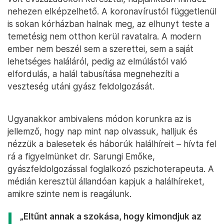
nehezen elképzelhető. A koronavírustól függetlenül
is sokan kórházban halnak meg, az elhunyt teste a
temetésig nem otthon kerül ravatalra. A modern
ember nem beszél sem a szerettei, sem a saját
lehetséges haláláról, pedig az elmúlástól való
elfordulás, a halál tabusítása megnehezíti a
veszteség utáni gyász feldolgozását.
Ugyanakkor ambivalens módon korunkra az is
jellemző, hogy nap mint nap olvassuk, halljuk és
nézzük a balesetek és háborúk halálhíreit – hívta fel
rá a figyelmünket dr. Sarungi Emőke,
gyászfeldolgozással foglalkozó pszichoterapeuta. A
médián keresztül állandóan kapjuk a halálhíreket,
amikre szinte nem is reagálunk.
„Eltűnt annak a szokása, hogy kimondjuk az