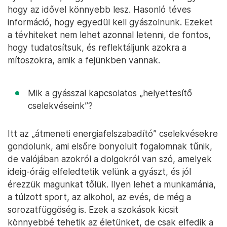
hogy az idővel könnyebb lesz. Hasonló téves
információ, hogy egyedül kell gyászolnunk. Ezeket
a tévhiteket nem lehet azonnal letenni, de fontos,
hogy tudatosítsuk, és reflektáljunk azokra a
mítoszokra, amik a fejünkben vannak.
Mik a gyásszal kapcsolatos „helyettesítő
cselekvéseink”?
Itt az „átmeneti energiafelszabadító” cselekvésekre
gondolunk, ami elsőre bonyolult fogalomnak tűnik,
de valójában azokról a dolgokról van szó, amelyek
ideig-óráig elfeledtetik velünk a gyászt, és jól
érezzük magunkat tőlük. Ilyen lehet a munkamánia,
a túlzott sport, az alkohol, az evés, de még a
sorozatfüggőség is. Ezek a szokások kicsit
könnyebbé tehetik az életünket, de csak elfedik a