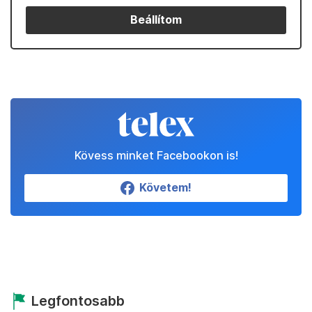
Beállítom
Kövess minket Facebookon is!
Követem!
Legfontosabb