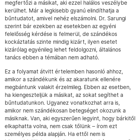
megfertőzi a másikat, aki ezzel halálos veszélybe
kerülhet. Már a legkisebb gyanú elindíthatja a
bűntudatot, amivel nehéz elszámolni. Dr. Sarungi
szerint bár ezekben az esetekben az egyéni
felelősség kérdése is felmerül, de szándékos
kockáztatás szinte mindig kizárt, ilyen esetet
kizárólag egyénileg lehet feldolgozni, általános
tanács ebben a témában nem adható.
Ez a folyamat átvitt értelemben hasonló ahhoz,
amikor a szándékunk és az akaratunk ellenére
megbántunk valakit érzelmileg. Ebben az esetben,
ha kiengeszteljük a másikat, az sokat segíthet a
bűntudatunkon. Ugyanez vonatkozhat arra is,
amikor nem szándékosan betegséget okozunk a
másiknak. Van, aki egyszerűen legyint, hogy bárkitől
elkaphatta volna, nem csak tőlünk – írom ezt
személyes példa alapján. Ha ettől nem is