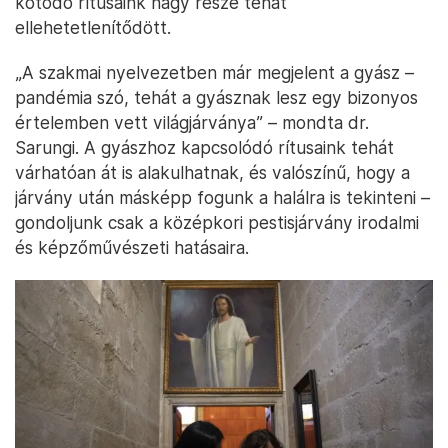
kötődő rítusaink nagy része tehát
ellehetetlenítődött.
„A szakmai nyelvezetben már megjelent a gyász –
pandémia szó, tehát a gyásznak lesz egy bizonyos
értelemben vett világjárványa” – mondta dr.
Sarungi. A gyászhoz kapcsolódó rítusaink tehát
várhatóan át is alakulhatnak, és valószínű, hogy a
járvány után másképp fogunk a halálra is tekinteni –
gondoljunk csak a középkori pestisjárvány irodalmi
és képzőművészeti hatásaira.