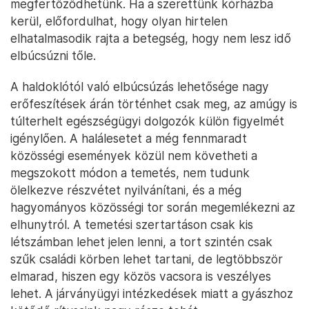
megfertőződhetünk. Ha a szerettünk kórházba
kerül, előfordulhat, hogy olyan hirtelen
elhatalmasodik rajta a betegség, hogy nem lesz idő
elbúcsúzni tőle.
A haldoklótól való elbúcsúzás lehetősége nagy
erőfeszítések árán történhet csak meg, az amúgy is
túlterhelt egészségügyi dolgozók külön figyelmét
igénylően. A halálesetet a még fennmaradt
közösségi események közül nem követheti a
megszokott módon a temetés, nem tudunk
ölelkezve részvétet nyilvánítani, és a még
hagyományos közösségi tor során megemlékezni az
elhunytról. A temetési szertartáson csak kis
létszámban lehet jelen lenni, a tort szintén csak
szűk családi körben lehet tartani, de legtöbbször
elmarad, hiszen egy közös vacsora is veszélyes
lehet. A járványügyi intézkedések miatt a gyászhoz