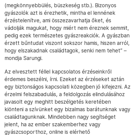
(megkönnyebbülés, büszkeség stb.). Bizonyos
gyászolók azt is érezhetik, mintha el lennének
érzéstelenítve, ami összezavarhatja őket, és
vádolják magukat, hogy miért nem éreznek semmit,
pedig ezek természetes gyászreakciók. A gyászban
érzett bűntudat viszont sokszor hamis, hiszen arról,
hogy elszakadnak családtagok, senki nem tehet” –
mondja Sarungi.
Az elvesztett féllel kapcsolatos érzéseinkről
érdemes beszélni, írni. Ezeket az érzéseket aztán
egy biztonságos kapcsolati közegben jó kifejezni. Az
érzelmi felszabadulás, a feldolgozás elindulásához
javasolt egy meghitt beszélgetés keretében
kiönteni a szívünket egy bizalmas barátunknak vagy
családtagunknak. Mindebben nagy segítséget
jelent, ha az ember szakemberhez vagy
gyászcsoporthoz, online is elérhető