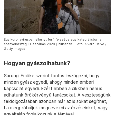
Egy koronavírusban elhunyt férfi felesége egy katedrálisban a
spanyolországi Huescában 2020 júniusában – Fotó: Alvaro Calvo /
Getty Images
Hogyan gyászolhatunk?
Sarungi Emőke szerint fontos leszögezni, hogy
minden gyász egyedi, ahogy minden emberi
kapcsolat egyedi. Ezért ebben a cikkben nem is
adhatunk örökérvényű tanácsokat. A veszteségünk
feldolgozásában azonban már az is sokat segíthet,
ha megpróbáljuk megnevezni az érzéseinket, vagy
egyáltalán foglalkozunk a témával.