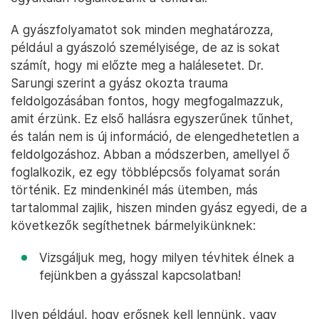
A gyászfolyamatot sok minden meghatározza,
például a gyászoló személyisége, de az is sokat
számít, hogy mi előzte meg a halálesetet. Dr.
Sarungi szerint a gyász okozta trauma
feldolgozásában fontos, hogy megfogalmazzuk,
amit érzünk. Ez első hallásra egyszerűnek tűnhet,
és talán nem is új információ, de elengedhetetlen a
feldolgozáshoz. Abban a módszerben, amellyel ő
foglalkozik, ez egy többlépcsős folyamat során
történik. Ez mindenkinél más ütemben, más
tartalommal zajlik, hiszen minden gyász egyedi, de a
következők segíthetnek bármelyikünknek:
Vizsgáljuk meg, hogy milyen tévhitek élnek a
fejünkben a gyásszal kapcsolatban!
Ilyen például, hogy erősnek kell lennünk, vagy