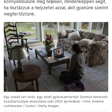
könnyebbülünk meg teljesen, mindenképpen segít,
ha tisztázzuk a helyzetet azzal, akit gyanúnk szerint
megfertőztünk.
Egy család tart sívát, egy zsidó gyászszertartást Zoomon keresztül
hozzátartozójuk elvesztése után 2020 áprilisában – Fotó: Andrew
Lichtenstein / Corbis / Getty Images