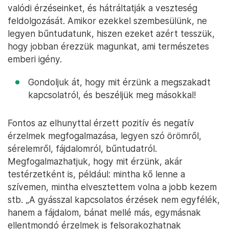
valódi érzéseinket, és hátráltatják a veszteség
feldolgozását. Amikor ezekkel szembesülünk, ne
legyen bűntudatunk, hiszen ezeket azért tesszük,
hogy jobban érezzük magunkat, ami természetes
emberi igény.
Gondoljuk át, hogy mit érzünk a megszakadt
kapcsolatról, és beszéljük meg másokkal!
Fontos az elhunyttal érzett pozitív és negatív
érzelmek megfogalmazása, legyen szó örömről,
sérelemről, fájdalomról, bűntudatról.
Megfogalmazhatjuk, hogy mit érzünk, akár
testérzetként is, például: mintha kő lenne a
szívemen, mintha elvesztettem volna a jobb kezem
stb. „A gyásszal kapcsolatos érzések nem egyfélék,
hanem a fájdalom, bánat mellé más, egymásnak
ellentmondó érzelmek is felsorakozhatnak