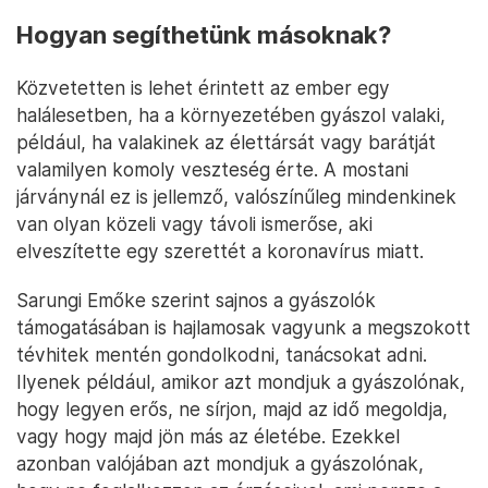
Hogyan segíthetünk másoknak?
Közvetetten is lehet érintett az ember egy
halálesetben, ha a környezetében gyászol valaki,
például, ha valakinek az élettársát vagy barátját
valamilyen komoly veszteség érte. A mostani
járványnál ez is jellemző, valószínűleg mindenkinek
van olyan közeli vagy távoli ismerőse, aki
elveszítette egy szerettét a koronavírus miatt.
Sarungi Emőke szerint sajnos a gyászolók
támogatásában is hajlamosak vagyunk a megszokott
tévhitek mentén gondolkodni, tanácsokat adni.
Ilyenek például, amikor azt mondjuk a gyászolónak,
hogy legyen erős, ne sírjon, majd az idő megoldja,
vagy hogy majd jön más az életébe. Ezekkel
azonban valójában azt mondjuk a gyászolónak,