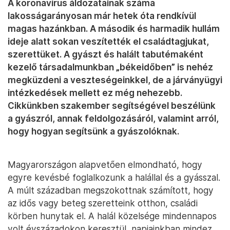
A koronavírus áldozatainak száma
lakosságarányosan már hetek óta rendkívül
magas hazánkban. A második és harmadik hullám
ideje alatt sokan veszítették el családtagjukat,
szerettüket. A gyászt és halált tabutémaként
kezelő társadalmunkban „békeidőben” is nehéz
megküzdeni a veszteségeinkkel, de a járványügyi
intézkedések mellett ez még nehezebb.
Cikkünkben szakember segítségével beszélünk
a gyászról, annak feldolgozásáról, valamint arról,
hogy hogyan segítsünk a gyászolóknak.
Magyarországon alapvetően elmondható, hogy
egyre kevésbé foglalkozunk a halállal és a gyásszal.
A múlt században megszokottnak számított, hogy
az idős vagy beteg szeretteink otthon, családi
körben hunytak el. A halál közelsége mindennapos
volt évszázadokon keresztül, napjainkban mindez