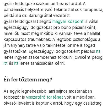
gyászfeldolgozó szakemberhez is fordul. A
pandémiás helyzetre való tekintettel sok terapeuta,
például a dr. Sarungi által vezetett
gyászfeldolgozást segítő
magyar központ
is vállal
egészségügyi dolgozókat pro bono páciensként,
mivel ők most még inkább ki vannak téve a halállal
kapcsolatos traumáknak. A legtöbb pszichológus a
járványhelyzetre való tekintettel online is fogad
gyászolókat. Egészségügyi dolgozóként például
itt
lehet ingyen szakemberhez fordulni, civilként pedig
itt
és
itt
lehet tanácsadást kérni.
Én fertőztem meg?
Az egyik legnehezebb, ami sajnos mostanában
többször is
visszatérő történet
volt a médiában,
olvasói levelet is kaptunk arról, hogy egy családtag