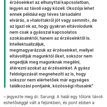
érzéseinket az elhunyttal kapcsolatban,
legyen az távoli vagy közeli. Okozója lehet
ennek például egy téves társadalmi
elvárás, a »halottakról jót vagy semmit«, de
az igazi ok az, hogy gyakran eltávolodunk
nem csak a gyásszal kapcsolatos
szokásainktól, hanem az érzéseinktől is.
Intellektualizáljuk,
megmagyarázzuk az érzéseinket, mellyel
eltávolítjuk magunktól őket, sokszor nem
engedjük meg magunknak megélni,
átérezni azokat az érzéseinket. A gyász
feldolgozását megnehezíti az is, hogy
sokszor nem elérhetőek már egységes
találkozási pontjaink, közösségi rítusaink”
– jegyezte meg dr. Sarungi. A halál egy tőlünk távoli
eshetőséggé vált a fejünkben, és pont ebben a