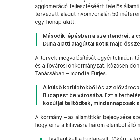
agglomeráció fejlesztéséért felelős államt
tervezett alagút nyomvonalán 50 méteren
egy hónap alatt.
Második lépésben a szentendrei, a cs
Duna alatti alagúttal kötik majd össze
A tervek megvalósítását egyértelműen t
és a fővárosi önkormányzat, közösen dönt
Tanácsában – mondta Fürjes.
A külső kerületekből és az előváros
Budapest belvárosába. Ezt a terhelés
közútjai telítődtek, mindennaposak a
A kormány – az államtitkár bejegyzése sze
hogy erre a kihívásra három elemből álló m
Javítani kell a budapesti, főként a 