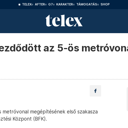
TELEX
AFTER
G7
KARAKTER
TÁMOGATÁS
SHOP
ezdődött az 5-ös metróvon
 metróvonal megépítésének első szakasza
sztési Központ (BFK).