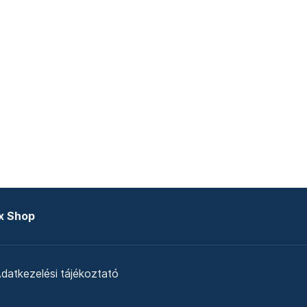
x Shop
datkezelési tájékoztató
zat
Telex Sales