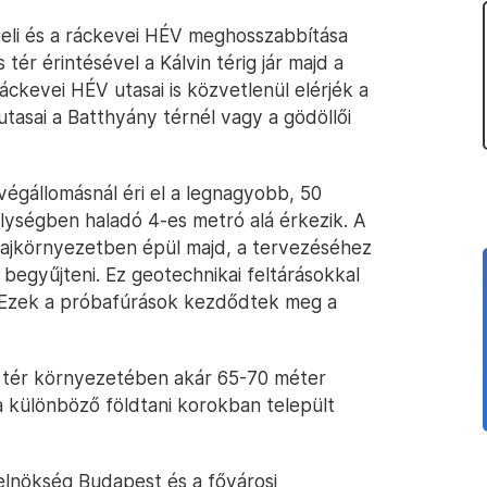
peli és a ráckevei HÉV meghosszabbítása
tér érintésével a Kálvin térig jár majd a
ráckevei HÉV utasai is közvetlenül elérjék a
tasai a Batthyány térnél vagy a gödöllői
 végállomásnál éri el a legnagyobb, 50
lységben haladó 4-es metró alá érkezik. A
talajkörnyezetben épül majd, a tervezéséhez
 begyűjteni. Ez geotechnikai feltárásokkal
. Ezek a próbafúrások kezdődtek meg a
n tér környezetében akár 65-70 méter
a különböző földtani korokban települt
relnökség Budapest és a fővárosi