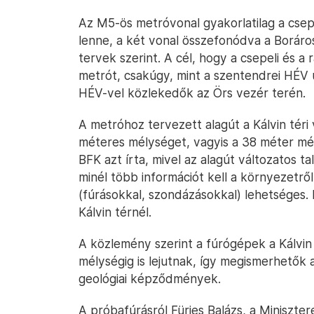
Az M5-ös metróvonal gyakorlatilag a cse
lenne, a két vonal összefonódva a Boráros 
tervek szerint. A cél, hogy a csepeli és a 
metrót, csakúgy, mint a szentendrei HÉV u
HÉV-vel közlekedők az Örs vezér terén.
A metróhoz tervezett alagút a Kálvin téri
méteres mélységet, vagyis a 38 méter mé
BFK azt írta, mivel az alagút változatos 
minél több információt kell a környezetről
(fúrásokkal, szondázásokkal) lehetséges
Kálvin térnél.
A közlemény szerint a fúrógépek a Kálvi
mélységig is lejutnak, így megismerhetők 
geológiai képződmények.
A próbafúrásról Fürjes Balázs, a Miniszte