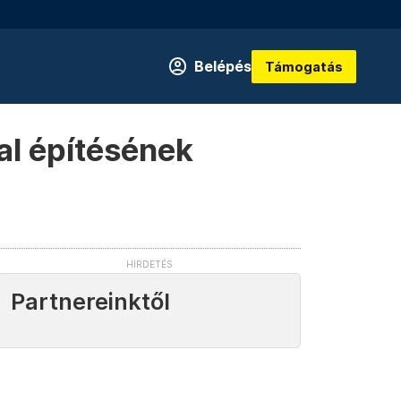
Belépés
Támogatás
al építésének
Partnereinktől