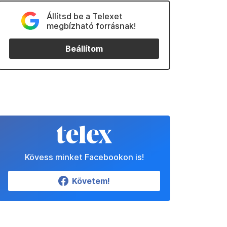
Állítsd be a Telexet
megbízható forrásnak!
Beállítom
Kövess minket Facebookon is!
Követem!