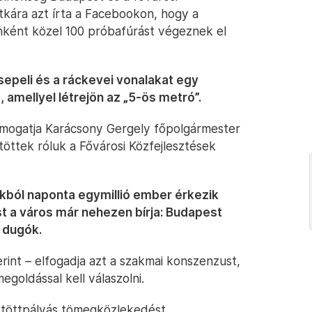
itkára azt írta a Facebookon, hogy a
ként közel 100 próbafúrást végeznek el
epeli és a ráckevei vonalakat egy
, amellyel létrejön az „5-ös metró”.
ámogatja Karácsony Gergely főpolgármester
öttek róluk a Fővárosi Közfejlesztések
okból naponta egymillió ember érkezik
t a város már nehezen bírja: Budapest
 dugók.
rint – elfogadja azt a szakmai konszenzust,
egoldással kell válaszolni.
kötöttpályás tömegközlekedést.