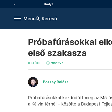
Ibolya
Menü
Kereső
Próbafúrásokkal elk
első szakasza
frissítve
BELFÖLD
Bozzay Balázs
Próbafúrásokkal kezdődött meg az M5-ös
a Kálvin térnél – közölte a Budapest Fejle