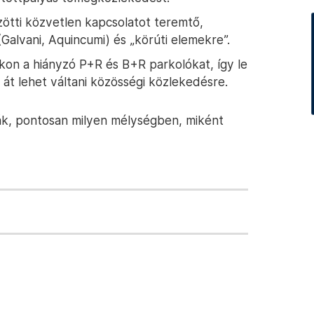
ötti közvetlen kapcsolatot teremtő,
Galvani, Aquincumi) és „körúti elemekre”.
kon a hiányzó P+R és B+R parkolókat, így le
 át lehet váltani közösségi közlekedésre.
sák, pontosan milyen mélységben, miként