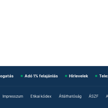
ogatás
Adó 1% felajánlás
Hírlevelek
Tele
Impresszum
Etikai kódex
Átláthatóság
ÁSZF
A
Süti beállítások
Szabályzatok
Kommentelési szabály