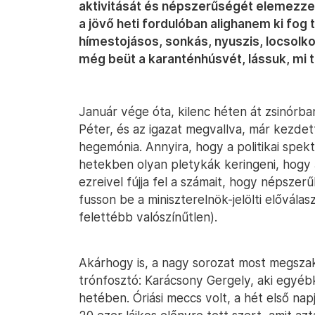
aktivitását és népszerűségét elemezze. 
a jövő heti fordulóban alighanem ki fog 
hímestojásos, sonkás, nyuszis, locsolko
még beüt a karanténhúsvét, lássuk, mi 
Január vége óta, kilenc héten át zsinórb
Péter, és az igazat megvallva, már kezdett
hegemónia. Annyira, hogy a politikai spek
hetekben olyan pletykák keringeni, hogy 
ezreivel fújja fel a számait, hogy népszer
fusson be a miniszterelnök-jelölti elővála
felettébb valószínűtlen).
Akárhogy is, a nagy sorozat most megszakad
trónfosztó: Karácsony Gergely, aki egyéb
hetében. Óriási meccs volt, a hét első na