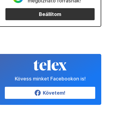
megbízható forrásnak!
Beállítom
Kövess minket Facebookon is!
Követem!