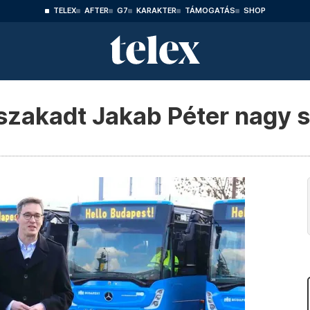
TELEX
AFTER
G7
KARAKTER
TÁMOGATÁS
SHOP
szakadt Jakab Péter nagy 