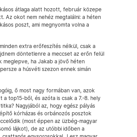
sos átlaga alatt hozott, február közepe
att. Az okot nem nehéz megtalálni: a héten
lakásos poszt, ami megnyomta volna a
minden extra erőfeszítés nélkül, csak a
majdnem döntetlenre a meccset az erőn felül
nk meglepve, ha Jakab a jövő héten
 persze a húsvéti szezon ennek simán
ogóig, ő most nagy formában van, azok
 a top15-ből, és azóta is csak a 7.-8. hely
titka? Nagyjából az, hogy egész pályás
a építő kórházas és orbánozós posztok
 viccelődik (most éppen az üzbég-magyar
omó lájkot), de az utóbbi időben a
, csattanós egysorosokkal „Lesz magyar