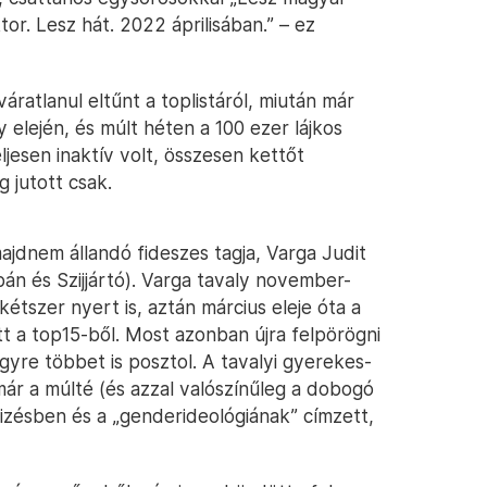
r. Lesz hát. 2022 áprilisában.” – ez
ratlanul eltűnt a toplistáról, miután már
lején, és múlt héten a 100 ezer lájkos
eljesen inaktív volt, összesen kettőt
g jutott csak.
ajdnem állandó fideszes tagja, Varga Judit
bán és Szijjártó). Varga tavaly november-
tszer nyert is, aztán március eleje óta a
sett a top15-ből. Most azonban újra felpörögni
gyre többet is posztol. A tavalyi gyerekes-
ár a múlté (és azzal valószínűleg a dobogó
fizésben és a „genderideológiának” címzett,