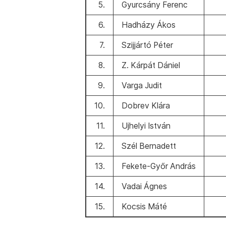
5.
Gyurcsány Ferenc
6.
Hadházy Ákos
7.
Szijjártó Péter
8.
Z. Kárpát Dániel
9.
Varga Judit
10.
Dobrev Klára
11.
Ujhelyi István
12.
Szél Bernadett
13.
Fekete-Győr András
14.
Vadai Ágnes
15.
Kocsis Máté