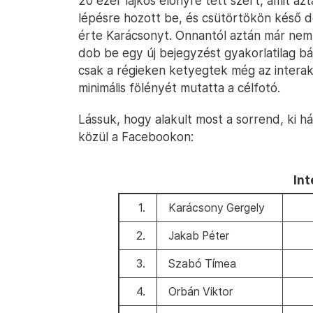
20 ezer lájkos előnyre tett szert, amit az
lépésre hozott be, és csütörtökön késő dé
érte Karácsonyt. Onnantól aztán már nem j
dob be egy új bejegyzést gyakorlatilag bár
csak a régieken ketyegtek még az interak
minimális fölényét mutatta a célfotó.
Lássuk, hogy alakult most a sorrend, ki há
közül a Facebookon:
in
1.
Karácsony Gergely
2.
Jakab Péter
3.
Szabó Tímea
4.
Orbán Viktor