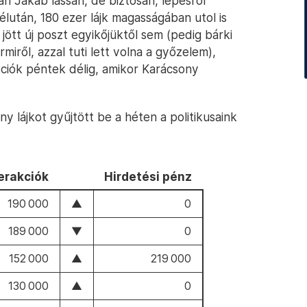
tán Jakab lassan, de biztosan, lépésről
lután, 180 ezer lájk magasságában utol is
ött új poszt egyikőjüktől sem (pedig bárki
miről, azzal tuti lett volna a győzelem),
ciók péntek délig, amikor Karácsony
ny lájkot gyűjtött be a héten a politikusaink
terakciók
hirdetési pénz
190 000
▲
0
189 000
▼
0
152 000
▲
219 000
130 000
▲
0