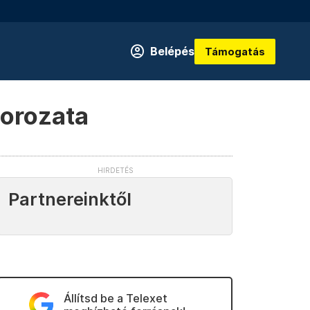
Belépés
Támogatás
sorozata
Partnereinktől
Állítsd be a Telexet