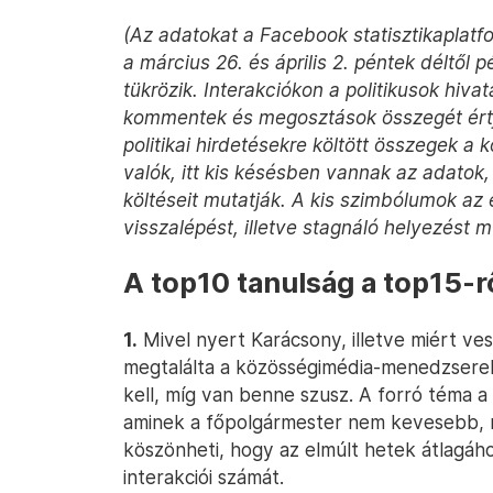
(Az adatokat a Facebook statisztikaplatf
a március 26. és április 2. péntek déltől 
tükrözik. Interakciókon a politikusok hivat
kommentek és megosztások összegét értj
politikai hirdetésekre költött összegek a 
valók, itt kis késésben vannak az adatok, 
költéseit mutatják. A kis szimbólumok az 
visszalépést, illetve stagnáló helyezést m
A top10 tanulság a top15-r
1.
Mivel nyert Karácsony, illetve miért ve
megtalálta a közösségimédia-menedzserek 
kell, míg van benne szusz. A forró téma a
aminek a főpolgármester nem kevesebb, m
köszönheti, hogy az elmúlt hetek átlagáh
interakciói számát.