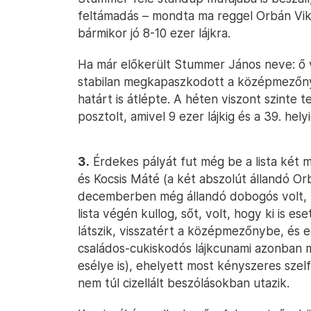
feltámadás – mondta ma reggel Orbán Vikto
bármikor jó 8-10 ezer lájkra.
Ha már előkerült Stummer János neve: ő vá
stabilan megkapaszkodott a középmezőny e
határt is átlépte. A héten viszont szinte t
posztolt, amivel 9 ezer lájkig és a 39. helyi
3.
Érdekes pályát fut még be a lista két m
és Kocsis Máté (a két abszolút állandó Or
decemberben még állandó dobogós volt, ké
lista végén kullog, sőt, volt, hogy ki is e
látszik, visszatért a középmezőnybe, és e
családos-cukiskodós lájkcunami azonban m
esélye is), ehelyett most kényszeres szel
nem túl cizellált beszólásokban utazik.