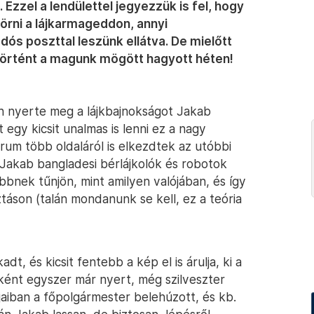
Ezzel a lendülettel jegyezzük is fel, hogy
törni a lájkarmageddon, annyi
dós poszttal leszünk ellátva. De mielőtt
történt a magunk mögött hagyott héten!
an nyerte meg a lájkbajnokságot Jakab
 egy kicsit unalmas is lenni ez a nagy
trum több oldaláról is elkezdtek az utóbbi
Jakab bangladesi bérlájkolók és robotok
űbbnek tűnjön, mint amilyen valójában, és így
sztáson (talán mondanunk se kell, ez a teória
t, és kicsit fentebb a kép el is árulja, ki a
ként egyszer már nyert, még szilveszter
pjaiban a főpolgármester belehúzott, és kb.