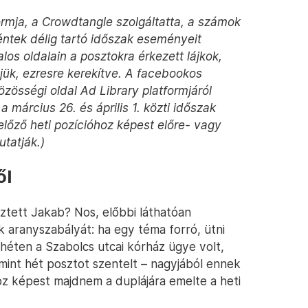
ormja, a Crowdtangle szolgáltatta, a számok
péntek délig tartó időszak eseményeit
alos oldalain a posztokra érkezett lájkok,
ük, ezresre kerekítve. A facebookos
közösségi oldal Ad Library platformjáról
a március 26. és április 1. közti időszak
előző heti pozícióhoz képest előre- vagy
utatják.)
ől
sztett Jakab? Nos, előbbi láthatóan
aranyszabályát: ha egy téma forró, ütni
 héten a Szabolcs utcai kórház ügye volt,
int hét posztot szentelt – nagyjából ennek
oz képest majdnem a duplájára emelte a heti