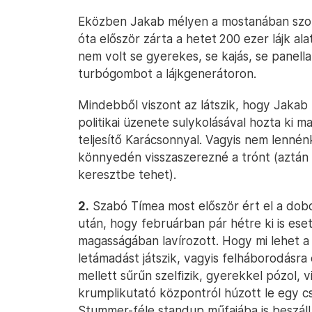
Eközben Jakab mélyen a mostanában szoká
óta először zárta a hetet 200 ezer lájk al
nem volt se gyerekes, se kajás, se panel
turbógombot a lájkgenerátoron.
Mindebből viszont az látszik, hogy Jakab 
politikai üzenete sulykolásával hozta ki 
teljesítő Karácsonnyal. Vagyis nem lenné
könnyedén visszaszerezné a trónt (aztán
keresztbe tehet).
2.
Szabó Tímea most először ért el a dob
után, hogy februárban pár hétre ki is esett
magasságában lavírozott. Hogy mi lehet a 
letámadást játszik, vagyis felháborodásr
mellett sűrűn szelfizik, gyerekkel pózol,
krumplikutató központról húzott le egy cs
Stummer-féle standup műfajába is beszáll