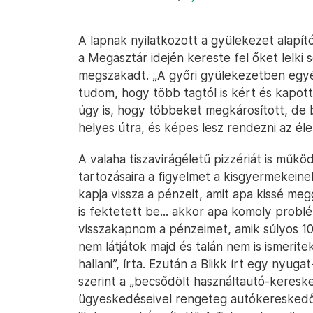
A lapnak nyilatkozott a gyülekezet alapít
a Megasztár idején kereste fel őket lelki 
megszakadt. „A győri gyülekezetben egyéb
tudom, hogy több tagtól is kért és kapot
úgy is, hogy többeket megkárosított, de 
helyes útra, és képes lesz rendezni az él
A valaha tiszavirágéletű pizzériát is műk
tartozásaira a figyelmet a kisgyermekein
kapja vissza a pénzeit, amit apa kissé me
is fektetett be... akkor apa komoly prob
visszakapnom a pénzeimet, amik súlyos 100 
nem látjátok majd és talán nem is ismeritek
hallani”, írta. Ezután a Blikk írt egy nyu
szerint a „becsődölt használtautó-keresk
ügyeskedéseivel rengeteg autókereskedőt