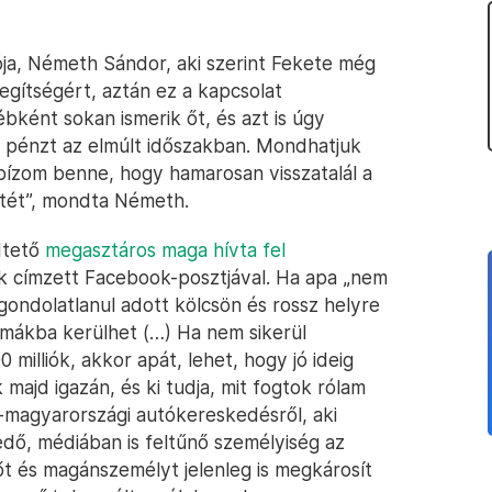
ója, Németh Sándor, aki szerint Fekete még
segítségért, aztán ez a kapcsolat
ként sokan ismerik őt, és azt is úgy
t pénzt az elmúlt időszakban. Mondhatjuk
bízom benne, hogy hamarosan visszatalál a
etét”, mondta Németh.
ödtető
megasztáros maga hívta fel
ek címzett Facebook-posztjával. Ha apa „nem
ggondolatlanul adott kölcsön és rossz helyre
lémákba kerülhet (…) Ha nem sikerül
milliók, akkor apát, lehet, hogy jó ideig
 majd igazán, és ki tudja, mit fogtok rólam
gat-magyarországi autókereskedésről, aki
edő, médiában is feltűnő személyiség az
 és magánszemélyt jelenleg is megkárosít