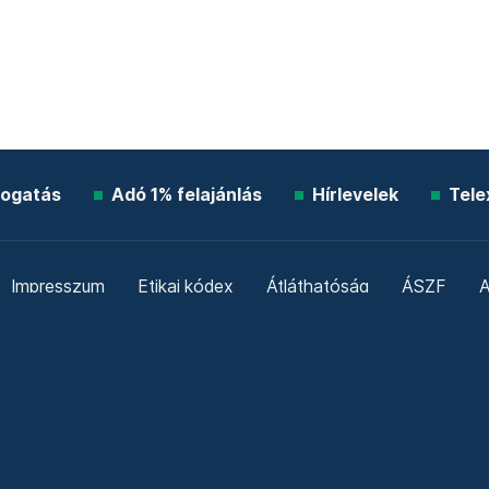
ogatás
Adó 1% felajánlás
Hírlevelek
Tele
Impresszum
Etikai kódex
Átláthatóság
ÁSZF
A
Süti beállítások
Szabályzatok
Kommentelési szabály