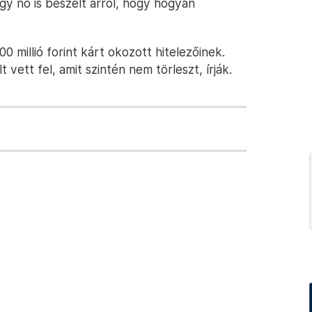
gy nő is beszélt arról, hogy hogyan
 millió forint kárt okozott hitelezőinek.
t vett fel, amit szintén nem törleszt, írják.