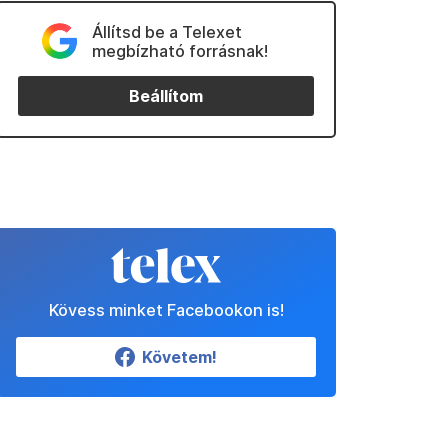
Állítsd be a Telexet
megbízható forrásnak!
Beállítom
Kövess minket Facebookon is!
Követem!