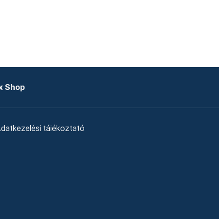
x Shop
datkezelési tájékoztató
zat
Telex Sales