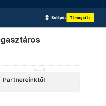
Belépés
Támogatás
egasztáros
Partnereinktől