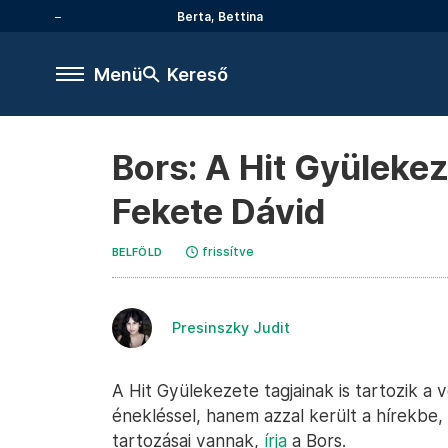
Berta, Bettina
Menü
Kereső
Bors: A Hit Gyüleke
Fekete Dávid
frissítve
BELFÖLD
Presinszky Judit
A Hit Gyülekezete tagjainak is tartozik a
énekléssel, hanem azzal került a hírekbe,
tartozásai vannak,
írja
a Bors.