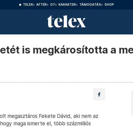
TELEX
AFTER
G7
KARAKTER
TÁMOGATÁS
SHOP
zetét is megkárosította a m
 volt megasztáros Fekete Dávid, aki nem az
 hogy maga ismerte el, több százmilliós