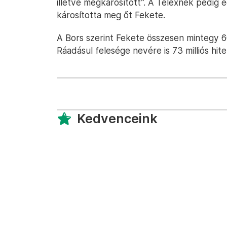
illetve megkárosított”. A Telexnek pedig e
károsította meg őt Fekete.
A Bors szerint Fekete összesen mintegy 600
Ráadásul felesége nevére is 73 milliós hitel
Kedvenceink