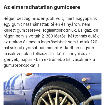
Az elmaradhatatlan gumicsere
Régen bezzeg minden jobb volt, mert nagyapáink
egy gumit használhattak télen és nyáron, nem
kellett gumicserével foglalatoskodniuk. Ez igaz, de
régen nem is voltak 2-300 lóerős, kéttonnás autók
az utakon és még a legerősebbek sem tudtak 120-
nál sokkal gyorsabban menni. Akkoriban nagyon
mások voltak a felhasználás körülményei és az
igények, napjainkban extrémebb kihívások érik a
gumiabroncsokat is.