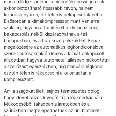
maga trükkjei, például a működőképessége csak
akkor biztosítható hosszabb távon, ha nem
kizárólag nyáron, de télen is bekapcsolják néha.
Elsősorban a klímakompresszor miatt van erre
szükség, ugyanis a tömítéseit a klímagáz keni,
bekapcsolás nélkül kiszáradhatnak a téli
hónapokban, és a hűtőközeg elszökhet. Ennek
megelőzésére az automatikus légkondicionálóval
szerelt autósoknak érdemes a klímát bekapcsolt
állapotban hagyva „automata” állásban működtetni
a szellőzést egész évben, míg manuális légkondi
esetén télen is rákapcsolni alkalomadtán a
kompresszort.
Ami a szagokat illeti, sajnos természetes dolog,
hogy idővel bűzös levegőt fúj a légkondicionáló.
Működéséből fakadóan a járatokban és a
szűrőkben megtelepedhetnek az ún. biofilmet