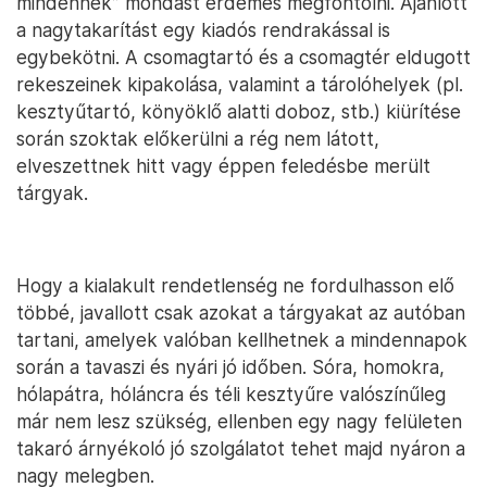
mindennek” mondást érdemes megfontolni. Ajánlott
a nagytakarítást egy kiadós rendrakással is
egybekötni. A csomagtartó és a csomagtér eldugott
rekeszeinek kipakolása, valamint a tárolóhelyek (pl.
kesztyűtartó, könyöklő alatti doboz, stb.) kiürítése
során szoktak előkerülni a rég nem látott,
elveszettnek hitt vagy éppen feledésbe merült
tárgyak.
Hogy a kialakult rendetlenség ne fordulhasson elő
többé, javallott csak azokat a tárgyakat az autóban
tartani, amelyek valóban kellhetnek a mindennapok
során a tavaszi és nyári jó időben. Sóra, homokra,
hólapátra, hóláncra és téli kesztyűre valószínűleg
már nem lesz szükség, ellenben egy nagy felületen
takaró árnyékoló jó szolgálatot tehet majd nyáron a
nagy melegben.