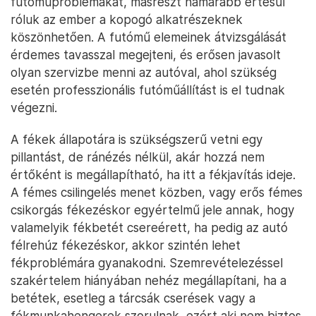
futóműproblémákat, másrészt hamarabb értesül
róluk az ember a kopogó alkatrészeknek
köszönhetően. A futómű elemeinek átvizsgálását
érdemes tavasszal megejteni, és erősen javasolt
olyan szervizbe menni az autóval, ahol szükség
esetén professzionális futóműállítást is el tudnak
végezni.
A fékek állapotára is szükségszerű vetni egy
pillantást, de ránézés nélkül, akár hozzá nem
értőként is megállapítható, ha itt a fékjavítás ideje.
A fémes csilingelés menet közben, vagy erős fémes
csikorgás fékezéskor egyértelmű jele annak, hogy
valamelyik fékbetét csereérett, ha pedig az autó
félrehúz fékezéskor, akkor szintén lehet
fékproblémára gyanakodni. Szemrevételezéssel
szakértelem hiányában nehéz megállapítani, ha a
betétek, esetleg a tárcsák cserések vagy a
fékmunkahengerek szorulnak, ezért aki nem biztos