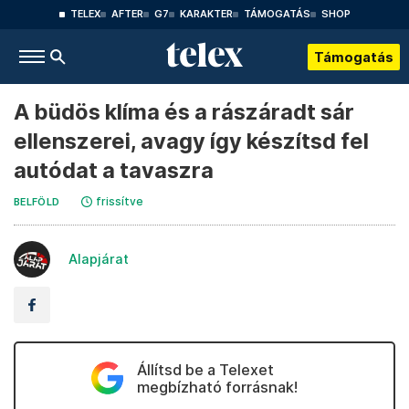
TELEX
AFTER
G7
KARAKTER
TÁMOGATÁS
SHOP
Támogatás
A büdös klíma és a rászáradt sár
ellenszerei, avagy így készítsd fel
autódat a tavaszra
frissítve
BELFÖLD
Alapjárat
Állítsd be a Telexet
megbízható forrásnak!