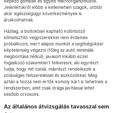
képező gombák és egyéb mikroorganizmusok.
Jelenlétükről előbb a kellemetlen szagok, utóbb
akár egészségügyi következmények is
árulkodhatnak.
Házilag, a boltokban kapható különböző
klímatisztító vegyszerekkel nem érdemes
próbálkozni, mert alapos munkát a segítségükkel
képtelenség végezni (főleg az autó minimális
megbontása nélkül), javasolt inkább ezzel
foglalkozó szakembert felkeresni, aki egyrészt
tudja, hogy mit csinál, másrészt rendelkezik a
szükséges felszereléssel és eszközökkel. Meg
aztán a hozzá nem értők komoly kárt is tehetnek a
rendszerben, amit csak drága javítással lehet
később orvosolni.
Az általános átvizsgálás tavasszal sem