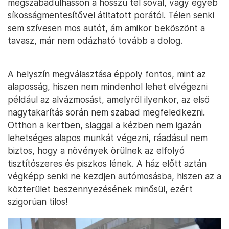
megszabadulhasson a hosszú tél sóval, vagy egyéb
síkosságmentesítővel átitatott porától. Télen senki
sem szívesen mos autót, ám amikor beköszönt a
tavasz, már nem odázható tovább a dolog.
A helyszín megválasztása éppoly fontos, mint az
alaposság, hiszen nem mindenhol lehet elvégezni
például az alvázmosást, amelyről ilyenkor, az első
nagytakarítás során nem szabad megfeledkezni.
Otthon a kertben, slaggal a kézben nem igazán
lehetséges alapos munkát végezni, ráadásul nem
biztos, hogy a növények örülnek az elfolyó
tisztítószeres és piszkos lének. A ház előtt aztán
végképp senki ne kezdjen autómosásba, hiszen az a
közterület beszennyezésének minősül, ezért
szigorúan tilos!