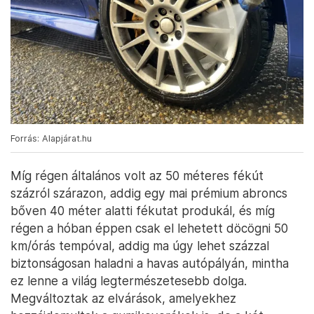
Forrás: Alapjárat.hu
Míg régen általános volt az 50 méteres fékút
százról szárazon, addig egy mai prémium abroncs
bőven 40 méter alatti fékutat produkál, és míg
régen a hóban éppen csak el lehetett döcögni 50
km/órás tempóval, addig ma úgy lehet százzal
biztonságosan haladni a havas autópályán, mintha
ez lenne a világ legtermészetesebb dolga.
Megváltoztak az elvárások, amelyekhez