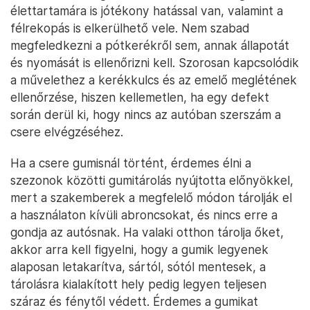
élettartamára is jótékony hatással van, valamint a
félrekopás is elkerülhető vele. Nem szabad
megfeledkezni a pótkerékről sem, annak állapotát
és nyomását is ellenőrizni kell. Szorosan kapcsolódik
a művelethez a kerékkulcs és az emelő meglétének
ellenőrzése, hiszen kellemetlen, ha egy defekt
során derül ki, hogy nincs az autóban szerszám a
csere elvégzéséhez.
Ha a csere gumisnál történt, érdemes élni a
szezonok közötti gumitárolás nyújtotta előnyökkel,
mert a szakemberek a megfelelő módon tárolják el
a használaton kívüli abroncsokat, és nincs erre a
gondja az autósnak. Ha valaki otthon tárolja őket,
akkor arra kell figyelni, hogy a gumik legyenek
alaposan letakarítva, sártól, sótól mentesek, a
tárolásra kialakított hely pedig legyen teljesen
száraz és fénytől védett. Érdemes a gumikat