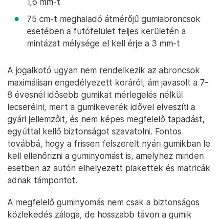
1,6 mm-t
75 cm-t meghaladó átmérőjű gumiabroncsok
esetében a futófelület teljes kerületén a
mintázat mélysége el kell érje a 3 mm-t
A jogalkotó ugyan nem rendelkezik az abroncsok
maximálisan engedélyezett koráról, ám javasolt a 7-
8 évesnél idősebb gumikat mérlegelés nélkül
lecserélni, mert a gumikeverék idővel elveszíti a
gyári jellemzőit, és nem képes megfelelő tapadást,
egyúttal kellő biztonságot szavatolni. Fontos
továbbá, hogy a frissen felszerelt nyári gumikban le
kell ellenőrizni a guminyomást is, amelyhez minden
esetben az autón elhelyezett plakettek és matricák
adnak támpontot.
A megfelelő guminyomás nem csak a biztonságos
közlekedés záloga, de hosszabb távon a gumik