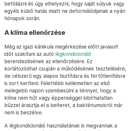
befóliázni és úgy elhelyezni, hogy saját súlyuk vagy
egyéb külső hatás miatt ne deformálódjanak a nyári
hónapok során.
A klíma ellenőrzése
Még az igazi kánikula megérkezése előtt javasolt
időt szakítani az autó
légkondicionáló
berendezésének az ellenőrzésére. Ez
korlátozódhat csupán a működésének tesztelésére,
de célszerű egy alapos tisztításra és fertőtlenítésre
is sort keríteni. Felettébb kellemetlen az első
melegebb napon szembesülni a ténnyel, hogy a
klíma nem hűt vagy éppenséggel kibírhatatlan
bűzzel árasztja el a belteret, a baktériumokról már
nem is beszélve.
A légkondicionáló használatának is megvannak a