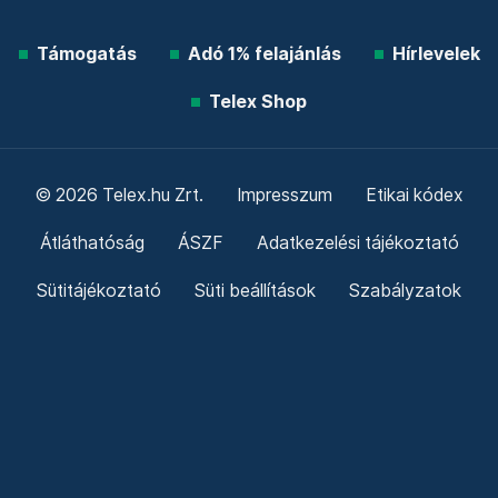
Támogatás
Adó 1% felajánlás
Hírlevelek
Telex Shop
© 2026 Telex.hu Zrt.
Impresszum
Etikai kódex
Átláthatóság
ÁSZF
Adatkezelési tájékoztató
Sütitájékoztató
Süti beállítások
Szabályzatok
Kommentelési szabályzat
Telex Sales