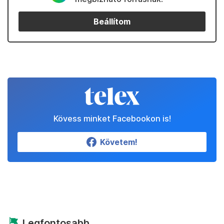
Beállítom
Kövess minket Facebookon is!
Követem!
Legfontosabb