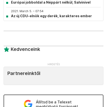
Európai jobboldal a Néppárt nélkül, Salvinivel
2021. March 5. – 07:54
Az új CDU-elnök egy derék, karakteres ember
Kedvenceink
Partnereinktől
Állítsd be a Telexet
megbízható forrásnak!