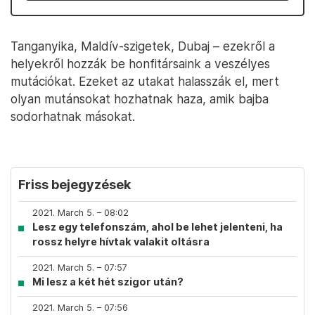
Tanganyika, Maldív-szigetek, Dubaj – ezekről a
helyekről hozzák be honfitársaink a veszélyes
mutációkat. Ezeket az utakat halasszák el, mert
olyan mutánsokat hozhatnak haza, amik bajba
sodorhatnak másokat.
Friss bejegyzések
2021. March 5. – 08:02
Lesz egy telefonszám, ahol be lehet jelenteni, ha
rossz helyre hívtak valakit oltásra
2021. March 5. – 07:57
Mi lesz a két hét szigor után?
2021. March 5. – 07:56