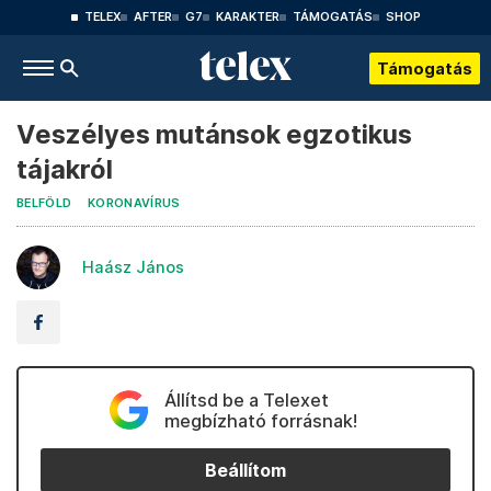
TELEX
AFTER
G7
KARAKTER
TÁMOGATÁS
SHOP
Támogatás
Veszélyes mutánsok egzotikus
tájakról
BELFÖLD
KORONAVÍRUS
Haász János
Állítsd be a Telexet
megbízható forrásnak!
Beállítom