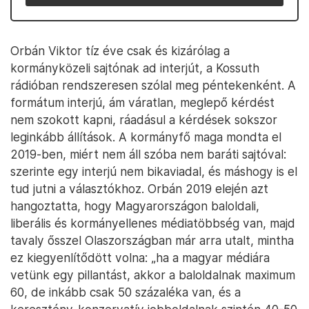
Orbán Viktor tíz éve csak és kizárólag a
kormányközeli sajtónak ad interjút, a Kossuth
rádióban rendszeresen szólal meg péntekenként. A
formátum interjú, ám váratlan, meglepő kérdést
nem szokott kapni, ráadásul a kérdések sokszor
leginkább állítások. A kormányfő maga mondta el
2019-ben, miért nem áll szóba nem baráti sajtóval:
szerinte egy interjú nem bikaviadal, és máshogy is el
tud jutni a választókhoz. Orbán 2019 elején azt
hangoztatta, hogy Magyarországon baloldali,
liberális és kormányellenes médiatöbbség van, majd
tavaly ősszel Olaszországban már arra utalt, mintha
ez kiegyenlítődött volna: „ha a magyar médiára
vetünk egy pillantást, akkor a baloldalnak maximum
60, de inkább csak 50 százaléka van, és a