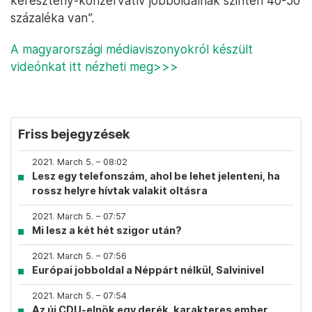
keresztény-konzervatív jobboldalnak szintén 40-50
százaléka van”.
A magyarországi médiaviszonyokról készült
videónkat itt nézheti meg>>>
Friss bejegyzések
2021. March 5. – 08:02
Lesz egy telefonszám, ahol be lehet jelenteni, ha
rossz helyre hívtak valakit oltásra
2021. March 5. – 07:57
Mi lesz a két hét szigor után?
2021. March 5. – 07:56
Európai jobboldal a Néppárt nélkül, Salvinivel
2021. March 5. – 07:54
Az új CDU-elnök egy derék, karakteres ember