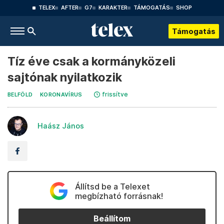
TELEX
AFTER
G7
KARAKTER
TÁMOGATÁS
SHOP
Támogatás
Tíz éve csak a kormányközeli
sajtónak nyilatkozik
frissítve
BELFÖLD
KORONAVÍRUS
Haász János
Állítsd be a Telexet
megbízható forrásnak!
Beállítom