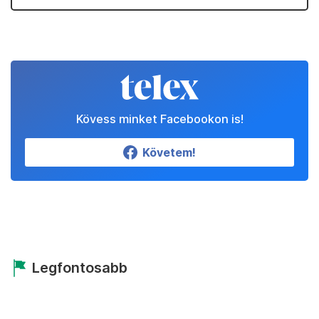
Kövess minket Facebookon is!
Követem!
Legfontosabb