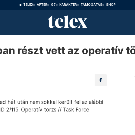
TELEX
AFTER
G7
KARAKTER
TÁMOGATÁS
SHOP
an részt vett az operatív t
d hét után nem sokkal került fel az alábbi
D 2/115. Operatív törzs // Task Force