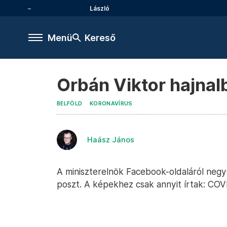
László
Menü
Kereső
Orbán Viktor hajnalb
BELFÖLD
KORONAVÍRUS
Haász János
A miniszterelnök Facebook-oldaláról negye
poszt. A képekhez csak annyit írtak: COVI