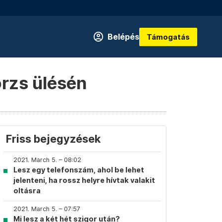
Belépés
Támogatás
örzs ülésén
Friss bejegyzések
2021. March 5. – 08:02
Lesz egy telefonszám, ahol be lehet
jelenteni, ha rossz helyre hívtak valakit
oltásra
2021. March 5. – 07:57
Mi lesz a két hét szigor után?