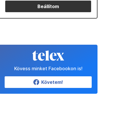
Beállítom
Kövess minket Facebookon is!
Követem!